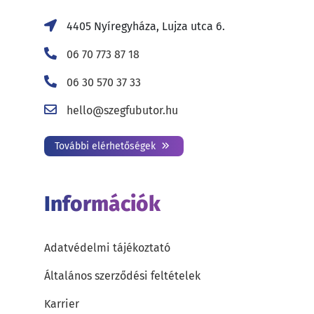
4405 Nyíregyháza, Lujza utca 6.
06 70 773 87 18
06 30 570 37 33
hello@szegfubutor.hu
További elérhetőségek
Információk
Adatvédelmi tájékoztató
Általános szerződési feltételek
Karrier