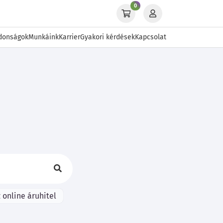
0
donságok
Munkáink
Karrier
Gyakori kérdések
Kapcsolat
 online áruhitel