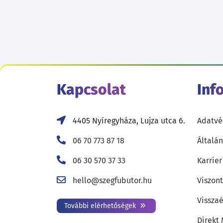
Kapcsolat
Inf
4405 Nyíregyháza, Lujza utca 6.
Adatvé
06 70 773 87 18
Általán
06 30 570 37 33
Karrier
hello@szegfubutor.hu
Viszon
Visszaé
További elérhetőségek
Direkt