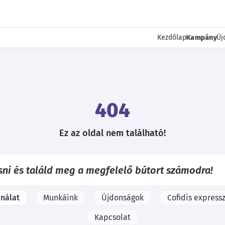
Kampány
Kezdőlap
Új
404
Ez az oldal nem található!
ínálat
Munkáink
Újdonságok
Cofidis expressz
Kapcsolat