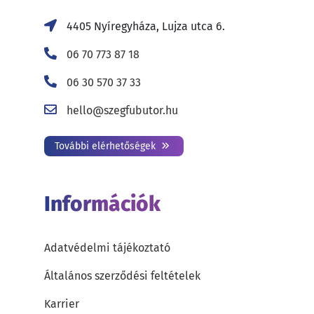
4405 Nyíregyháza, Lujza utca 6.
06 70 773 87 18
06 30 570 37 33
hello@szegfubutor.hu
További elérhetőségek
Információk
Adatvédelmi tájékoztató
Általános szerződési feltételek
Karrier