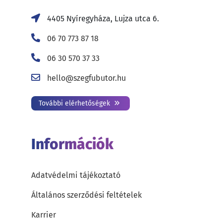
4405 Nyíregyháza, Lujza utca 6.
06 70 773 87 18
06 30 570 37 33
hello@szegfubutor.hu
További elérhetőségek
Információk
Adatvédelmi tájékoztató
Általános szerződési feltételek
Karrier