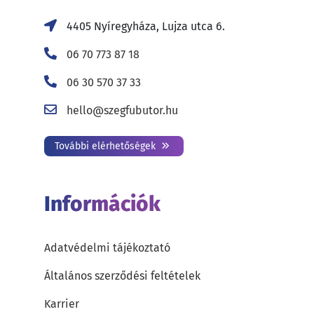
4405 Nyíregyháza, Lujza utca 6.
06 70 773 87 18
06 30 570 37 33
hello@szegfubutor.hu
További elérhetőségek
Információk
Adatvédelmi tájékoztató
Általános szerződési feltételek
Karrier