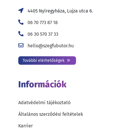
4405 Nyíregyháza, Lujza utca 6.
06 70 773 87 18
06 30 570 37 33
hello@szegfubutor.hu
További elérhetőségek
Információk
Adatvédelmi tájékoztató
Általános szerződési feltételek
Karrier