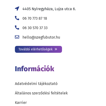
4405 Nyíregyháza, Lujza utca 6.
06 70 773 87 18
06 30 570 37 33
hello@szegfubutor.hu
További elérhetőségek
Információk
Adatvédelmi tájékoztató
Általános szerződési feltételek
Karrier