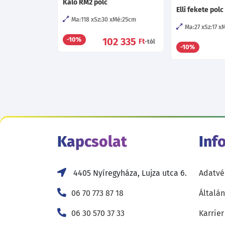
Kaló RM2 polc
Elli fekete polc
Ma:118
Sz:30
Mé:25
cm
Ma:27
Sz:17
M
102 335
-10%
Ft
-tól
-10%
Kapcsolat
Inf
4405 Nyíregyháza, Lujza utca 6.
Adatvé
06 70 773 87 18
Általán
06 30 570 37 33
Karrier