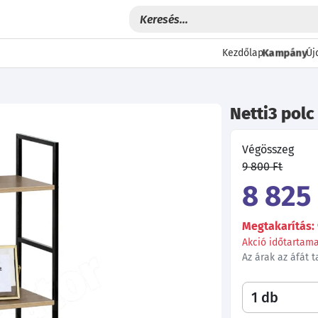
Kampány
Kezdőlap
Új
Netti3 polc
Végösszeg
9 800 Ft
8 825 
Megtakarítás: 
Akció időtartama:
Az árak az áfát 
Következő