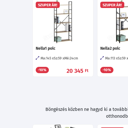
SZUPER ÁR!
SZUPER ÁR!
Nella1 polc
Nella2 polc
Ma:145
Sz:59
Mé:24
cm
Ma:113
Sz:59
20 345
-10%
-10%
Ft
Böngészés közben ne hagyd ki a további 
otthonodba