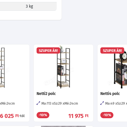
3 kg
SZUPER ÁR!
SZUPER ÁR!
Netti2 polc
Netti4 polc
Mé:24
cm
Ma:113
Sz:29
Mé:24
cm
Ma:49
Sz:29
16 025
11 975
-10%
-10%
Ft
Ft
-tól