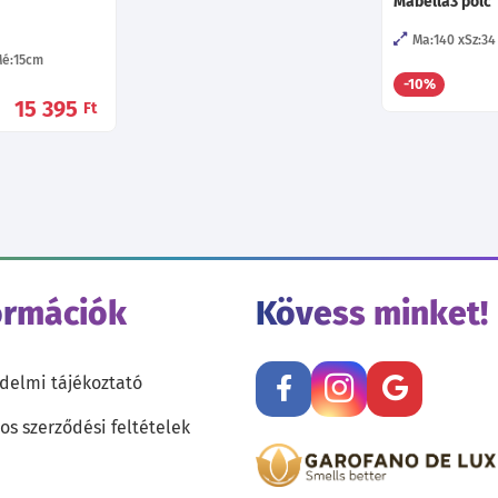
Mabella3 polc
Ma:140
Sz:34
é:15
cm
-10%
15 395
Ft
ormációk
Kövess minket!
delmi tájékoztató
os szerződési feltételek