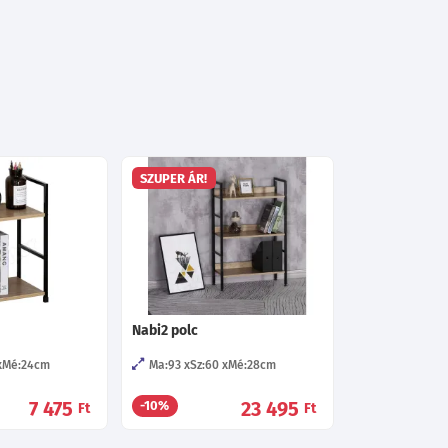
SZUPER ÁR!
Nabi2 polc
Mé:24
cm
Ma:93
Sz:60
Mé:28
cm
7 475
23 495
-10%
Ft
Ft