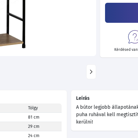
Kérdésed van?
Leírás
A bútor legjobb állapotána
Tölgy
puha ruhával kell megtisztí
81 cm
kerülni!
29 cm
24 cm