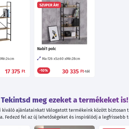
SZUPER ÁR!
Nabi1 polc
Mé:24
cm
Ma:126
Sz:60
Mé:28
cm
17 375
30 335
-10%
Ft
Ft
-tól
Tekintsd meg ezeket a termékeket is!
kiváló ajánlatainkat! Válogatott termékeink között biztosan ta
. Fedezd fel az új lehetőségeket és inspirálódj a legfrissebb 