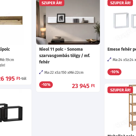
SZUPER ÁR!
SZUPER ÁR!
lipolc
Nieol 11 polc - Sonoma
Emese fehér p
szarvasgombás tölgy / mf.
Mé:19
cm
Ma:24
Sz:24
fehér
ín!
-10%
Ma:22
Sz:150
Mé:22
cm
26 195
Ft
-tól
23 945
-10%
Ft
SZUPER ÁR!