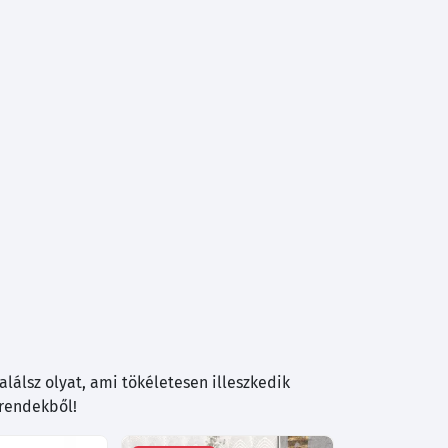
lálsz olyat, ami tökéletesen illeszkedik
trendekből!