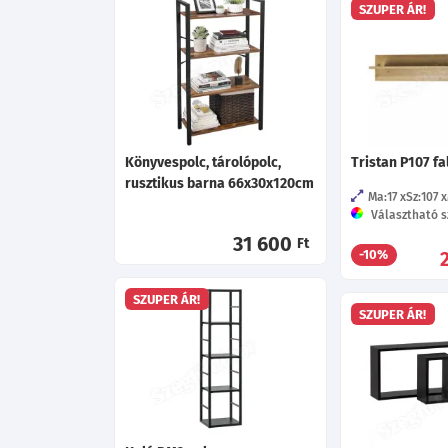
SZUPER ÁR!
Könyvespolc, tárolópolc,
Tristan P107 fa
rusztikus barna 66x30x120cm
Ma:17
Sz:107
Választható sz
31 600
Ft
-10%
SZUPER ÁR!
SZUPER ÁR!