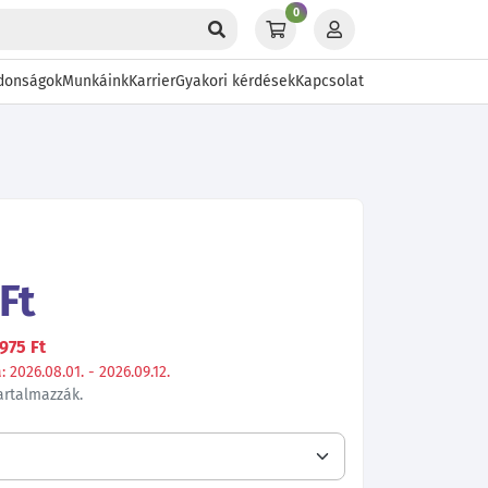
0
donságok
Munkáink
Karrier
Gyakori kérdések
Kapcsolat
Ft
975 Ft
 2026.08.01. - 2026.09.12.
tartalmazzák.