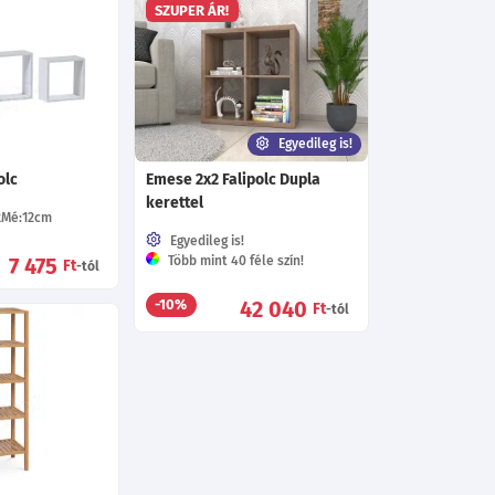
SZUPER ÁR!
Egyedileg is!
olc
Emese 2x2 Falipolc Dupla
kerettel
Mé:12
cm
Egyedileg is!
7 475
Több mint 40 féle szín!
Ft
-tól
42 040
-10%
Ft
-tól