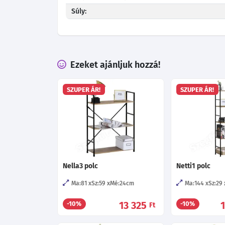
Súly:
Ezeket ajánljuk hozzá!
SZUPER ÁR!
SZUPER ÁR!
Nella3 polc
Netti1 polc
Ma:81
Sz:59
Mé:24
cm
Ma:144
Sz:29
13 325
-10%
-10%
Ft