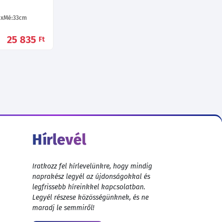
Mé:33
cm
25 835
Ft
Hírlevél
Iratkozz fel hírlevelünkre, hogy mindig
naprakész legyél az újdonságokkal és
legfrissebb híreinkkel kapcsolatban.
Legyél részese közösségünknek, és ne
maradj le semmiről!