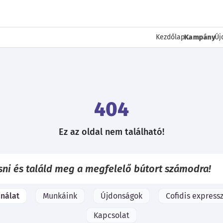
Kampány
Kezdőlap
Új
404
Ez az oldal nem található!
ínálat
Munkáink
Újdonságok
Cofidis expressz
Kapcsolat