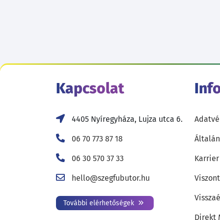
Kapcsolat
Inf
4405 Nyíregyháza, Lujza utca 6.
Adatvé
06 70 773 87 18
Általán
06 30 570 37 33
Karrier
hello@szegfubutor.hu
Viszon
Visszaé
További elérhetőségek
Direkt