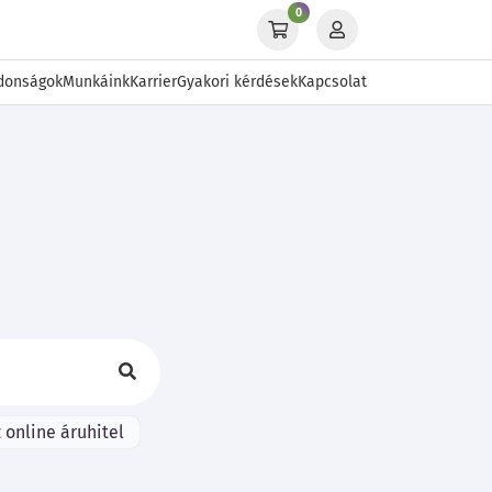
0
donságok
Munkáink
Karrier
Gyakori kérdések
Kapcsolat
 online áruhitel