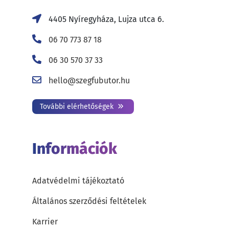
4405 Nyíregyháza, Lujza utca 6.
06 70 773 87 18
06 30 570 37 33
hello@szegfubutor.hu
További elérhetőségek
Információk
Adatvédelmi tájékoztató
Általános szerződési feltételek
Karrier