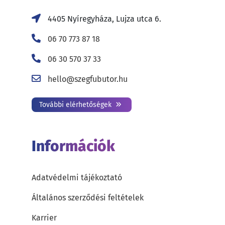
4405 Nyíregyháza, Lujza utca 6.
06 70 773 87 18
06 30 570 37 33
hello@szegfubutor.hu
További elérhetőségek
Információk
Adatvédelmi tájékoztató
Általános szerződési feltételek
Karrier