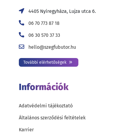
4405 Nyíregyháza, Lujza utca 6.
06 70 773 87 18
06 30 570 37 33
hello@szegfubutor.hu
További elérhetőségek
Információk
Adatvédelmi tájékoztató
Általános szerződési feltételek
Karrier