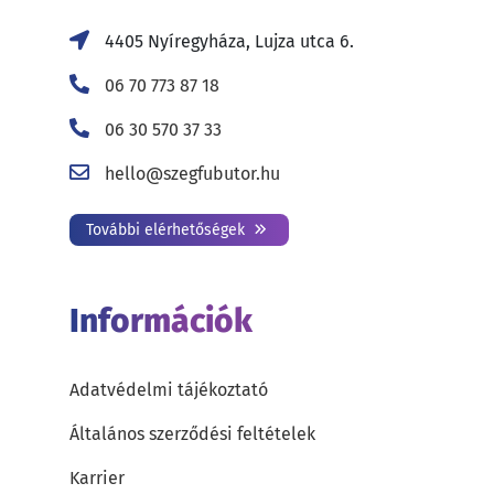
4405 Nyíregyháza, Lujza utca 6.
06 70 773 87 18
06 30 570 37 33
hello@szegfubutor.hu
További elérhetőségek
Információk
Adatvédelmi tájékoztató
Általános szerződési feltételek
Karrier