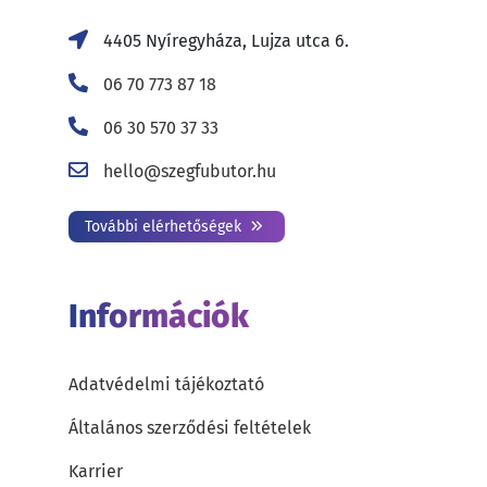
4405 Nyíregyháza, Lujza utca 6.
06 70 773 87 18
06 30 570 37 33
hello@szegfubutor.hu
További elérhetőségek
Információk
Adatvédelmi tájékoztató
Általános szerződési feltételek
Karrier