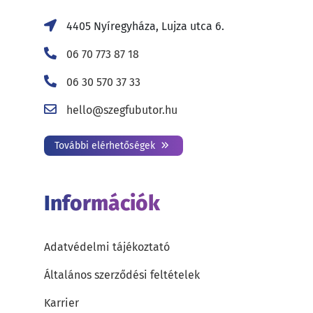
4405 Nyíregyháza, Lujza utca 6.
06 70 773 87 18
06 30 570 37 33
hello@szegfubutor.hu
További elérhetőségek
Információk
Adatvédelmi tájékoztató
Általános szerződési feltételek
Karrier