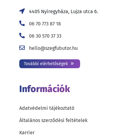
4405 Nyíregyháza, Lujza utca 6.
06 70 773 87 18
06 30 570 37 33
hello@szegfubutor.hu
További elérhetőségek
Információk
Adatvédelmi tájékoztató
Általános szerződési feltételek
Karrier