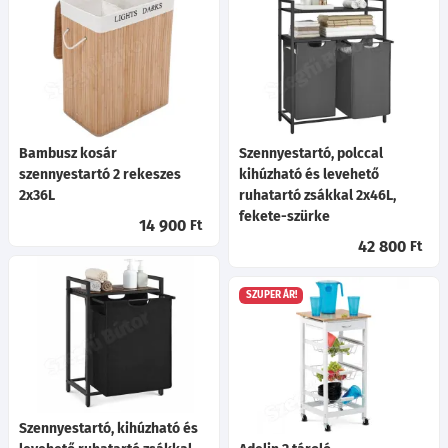
Bambusz kosár
Szennyestartó, polccal
szennyestartó 2 rekeszes
kihúzható és levehető
2x36L
ruhatartó zsákkal 2x46L,
fekete-szürke
14 900
Ft
42 800
Ft
SZUPER ÁR!
Szennyestartó, kihúzható és