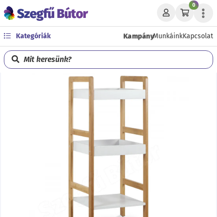
0
Kampány
Kategóriák
Munkáink
Kapcsolat
Mit keresünk?
Előző
Köve