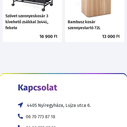
Szövet szennyeskosár 3
kivehető zsákkal 3x44L,
Bambusz kosár
fekete
szennyestartó 72L
16 900
13 000
Ft
Ft
Kapcsolat
4405 Nyíregyháza, Lujza utca 6.
06 70 773 87 18