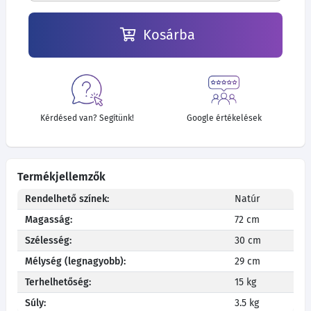
Kosárba
Kérdésed van? Segítünk!
Google értékelések
Termékjellemzők
Rendelhető színek:
Natúr
Magasság:
72 cm
Szélesség:
30 cm
Mélység (legnagyobb):
29 cm
Terhelhetőség:
15 kg
Súly:
3.5 kg