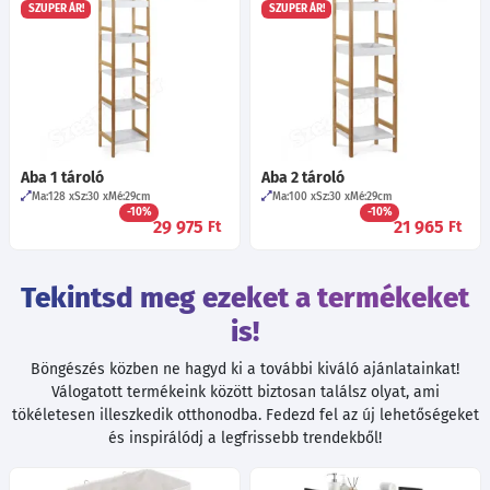
SZUPER ÁR!
SZUPER ÁR!
Aba 1 tároló
Aba 2 tároló
Ma:128
Sz:30
Mé:29
cm
Ma:100
Sz:30
Mé:29
cm
-10%
-10%
29 975
21 965
Ft
Ft
Tekintsd meg ezeket a termékeket
is!
Böngészés közben ne hagyd ki a további kiváló ajánlatainkat!
Válogatott termékeink között biztosan találsz olyat, ami
tökéletesen illeszkedik otthonodba. Fedezd fel az új lehetőségeket
és inspirálódj a legfrissebb trendekből!