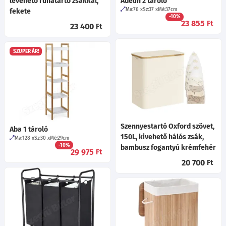
levehető ruhatartó zsákkal,
Adelin 2 tároló
Ma:76
Sz:37
Mé:37
cm
fekete
-10%
23 855
Ft
23 400
Ft
SZUPER ÁR!
Szennyestartó Oxford szövet,
Aba 1 tároló
150L, kivehető hálós zsák,
Ma:128
Sz:30
Mé:29
cm
-10%
bambusz fogantyú krémfehér
29 975
Ft
20 700
Ft