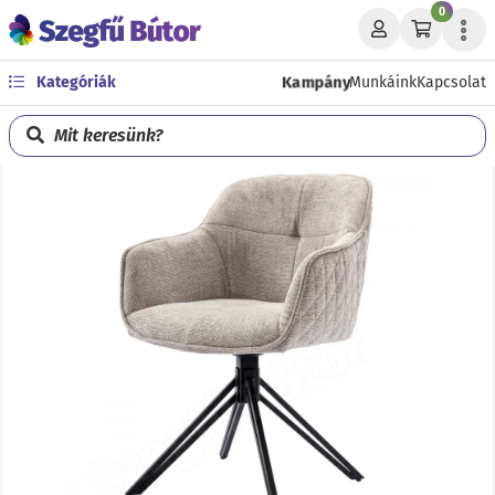
0
Kampány
Kategóriák
Munkáink
Kapcsolat
Mit keresünk?
Előző
Köve