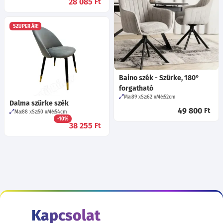
28 085
Ft
SZUPER ÁR!
Baino szék - Szürke, 180°
forgatható
Ma:89
Sz:62
Mé:52
cm
Dalma szürke szék
49 800
Ft
Ma:88
Sz:50
Mé:54
cm
-10%
38 255
Ft
Kapcsolat