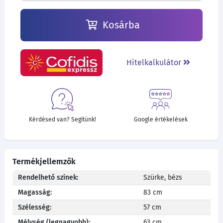
Kosárba
Hitelkalkulátor
Kérdésed van? Segítünk!
Google értékelések
Termékjellemzők
Rendelhető színek:
Szürke, bézs
Magasság:
83 cm
Szélesség:
57 cm
Mélység (legnagyobb):
63 cm