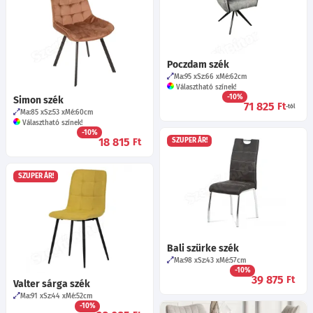
Poczdam szék
Ma:95
Sz:66
Mé:62
cm
Választható színek!
-10%
Simon szék
71 825
Ft
-tól
Ma:85
Sz:53
Mé:60
cm
Választható színek!
-10%
18 815
Ft
SZUPER ÁR!
SZUPER ÁR!
Bali szürke szék
Ma:98
Sz:43
Mé:57
cm
-10%
39 875
Ft
Valter sárga szék
Ma:91
Sz:44
Mé:52
cm
-10%