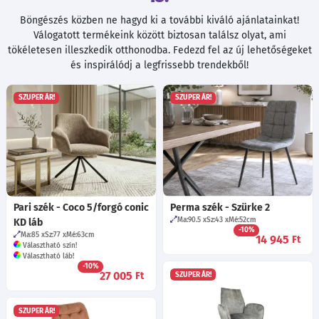
Böngészés közben ne hagyd ki a további kiváló ajánlatainkat!
Válogatott termékeink között biztosan találsz olyat, ami
tökéletesen illeszkedik otthonodba. Fedezd fel az új lehetőségeket
és inspirálódj a legfrissebb trendekből!
SZUPER ÁR!
SZUPER ÁR!
Pari szék - Coco 5/forgó conic
Perma szék - Szürke 2
Ma:90.5
Sz:43
Mé:52
cm
KD láb
-10%
Ma:85
Sz:77
Mé:63
cm
14 945
Ft
Választható szín!
Választható láb!
-10%
27 005
Ft
SZUPER ÁR!
SZUPER ÁR!