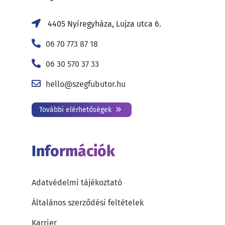
4405 Nyíregyháza, Lujza utca 6.
06 70 773 87 18
06 30 570 37 33
hello@szegfubutor.hu
További elérhetőségek
Információk
Adatvédelmi tájékoztató
Általános szerződési feltételek
Karrier