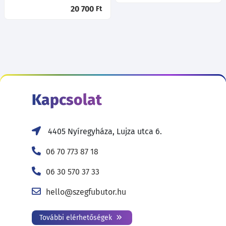
20 700
Ft
Kapcsolat
4405 Nyíregyháza, Lujza utca 6.
06 70 773 87 18
06 30 570 37 33
hello@szegfubutor.hu
További elérhetőségek