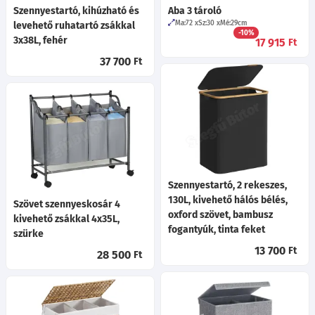
Szennyestartó, kihúzható és
Aba 3 tároló
Ma:72
Sz:30
Mé:29
cm
levehető ruhatartó zsákkal
-10%
3x38L, fehér
17 915
Ft
37 700
Ft
Szennyestartó, 2 rekeszes,
130L, kivehető hálós bélés,
Szövet szennyeskosár 4
oxford szövet, bambusz
kivehető zsákkal 4x35L,
fogantyúk, tinta feket
szürke
13 700
Ft
28 500
Ft