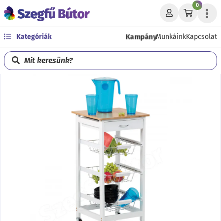
0
Kategóriák
Kampány
Munkáink
Kapcsolat
Mit keresünk?
Előző
Köve