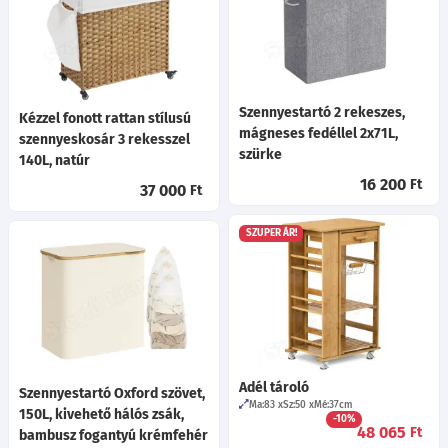
Szennyestartó 2 rekeszes,
Kézzel fonott rattan stílusú
mágneses fedéllel 2x71L,
szennyeskosár 3 rekesszel
szürke
140L, natúr
16 200
Ft
37 000
Ft
SZUPER ÁR!
Adél tároló
Szennyestartó Oxford szövet,
Ma:83
Sz:50
Mé:37
cm
150L, kivehető hálós zsák,
-10%
48 065
Ft
bambusz fogantyú krémfehér