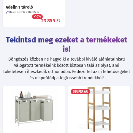
Adelin 1 tároló
Ma:76
Sz:37
Mé:37
cm
-10%
23 855
Ft
Tekintsd meg ezeket a termékeket
is!
Böngészés közben ne hagyd ki a további kiváló ajánlatainkat!
Válogatott termékeink között biztosan találsz olyat, ami
tökéletesen illeszkedik otthonodba. Fedezd fel az új lehetőségeket
és inspirálódj a legfrissebb trendekből!
SZUPER ÁR!