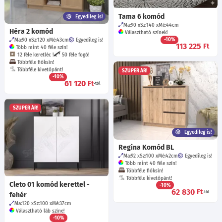
Tama 6 komód
Egyedileg is!
Ma:90
Sz:140
Mé:44
cm
Héra 2 komód
Választható színek!
-10%
Ma:90
Sz:120
Mé:43
cm
Egyedileg is!
113 225
Ft
Több mint 40 féle szín!
12 féle keretléc !
50 féle fogó!
Többféle fióksín!
Többféle kivetőpánt!
SZUPER ÁR!
-10%
61 120
Ft
-tól
SZUPER ÁR!
Egyedileg is!
Regina Komód BL
Ma:92
Sz:100
Mé:42
cm
Egyedileg is!
Több mint 40 féle szín!
Többféle fióksín!
Többféle kivetőpánt!
Cleto 01 komód kerettel -
-10%
62 830
Ft
-tól
fehér
Ma:120
Sz:100
Mé:37
cm
Választható láb színe!
-10%