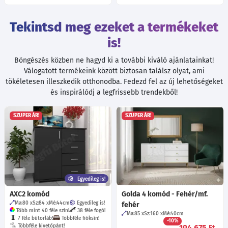
Tekintsd meg ezeket a termékeket
is!
Böngészés közben ne hagyd ki a további kiváló ajánlatainkat!
Válogatott termékeink között biztosan találsz olyat, ami
tökéletesen illeszkedik otthonodba. Fedezd fel az új lehetőségeket
és inspirálódj a legfrissebb trendekből!
SZUPER ÁR!
SZUPER ÁR!
Egyedileg is!
AXC2 komód
Golda 4 komód - Fehér/mf.
Ma:80
Sz:84
Mé:44
cm
Egyedileg is!
fehér
Több mint 40 féle szín!
38 féle fogó!
Ma:85
Sz:160
Mé:40
cm
7 féle bútorláb!
Többféle fióksín!
-10%
Többféle kivetőpánt!
194 675
Ft