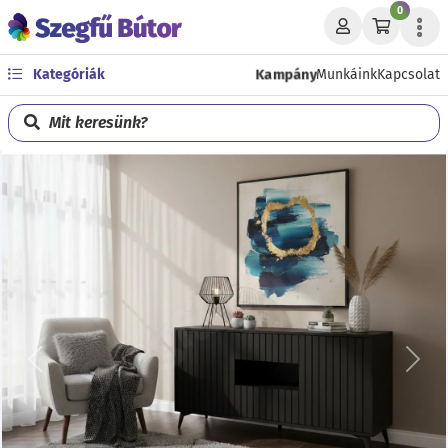
0
Kampány
Kategóriák
Munkáink
Kapcsolat
Mit keresünk?
Előző
Köve