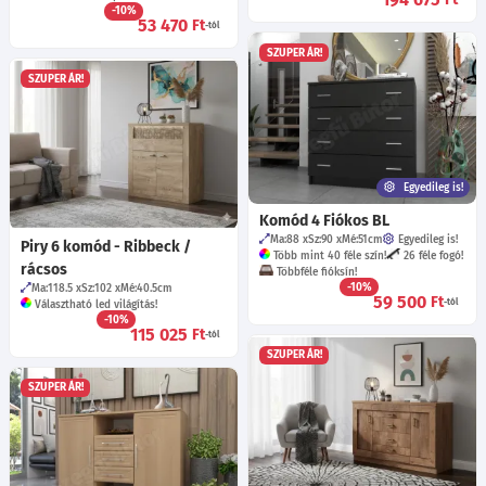
-10%
53 470
Ft
-tól
SZUPER ÁR!
SZUPER ÁR!
Egyedileg is!
Komód 4 Fiókos BL
Ma:88
Sz:90
Mé:51
cm
Egyedileg is!
Piry 6 komód - Ribbeck /
Több mint 40 féle szín!
26 féle fogó!
rácsos
Többféle fióksín!
-10%
Ma:118.5
Sz:102
Mé:40.5
cm
59 500
Ft
-tól
Választható led világítás!
-10%
115 025
Ft
-tól
SZUPER ÁR!
SZUPER ÁR!