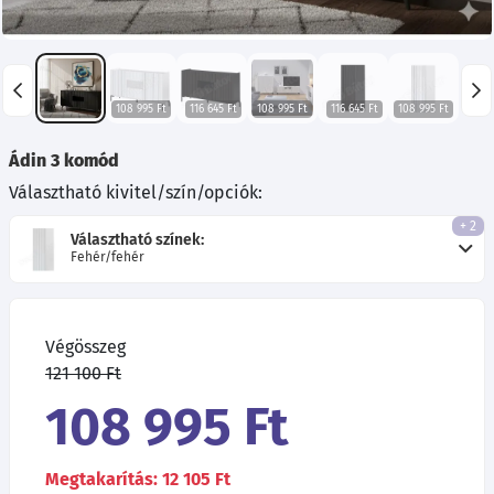
108 995 Ft
116 645 Ft
108 995 Ft
116 645 Ft
108 995 Ft
Ádin 3 komód
Választható kivitel/szín/opciók:
+ 2
Választható színek:
Fehér/fehér
Végösszeg
121 100 Ft
108 995 Ft
Megtakarítás: 12 105 Ft