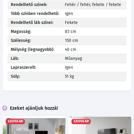
Rendelhető színek:
Fehér / fehér, fekete / fekete
Több színben rendelhető:
Igen
Rendelhető láb színei:
Fekete
Magasság:
83 cm
Szélesség:
150 cm
Mélység (legnagyobb):
40 cm
Láb:
Műanyag
Lapraszerelt:
Igen
Súly:
51 kg
Ezeket ajánljuk hozzá!
SZUPER ÁR!
SZUPER ÁR!