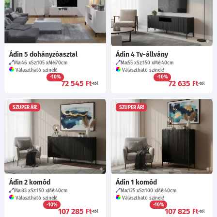
Ádin 5 dohányzóasztal
Ádin 4 Tv-állvány
Ma:46
Sz:105
Mé:70
cm
Ma:55
Sz:150
Mé:40
cm
Választható színek!
Választható színek!
-10%
-10%
72 545
72 635
Ft
Ft
-tól
-tól
SZUPER ÁR!
SZUPER ÁR!
Ádin 2 komód
Ádin 1 komód
Ma:83
Sz:150
Mé:40
cm
Ma:125
Sz:100
Mé:40
cm
Választható színek!
Választható színek!
-10%
-10%
107 285
107 825
Ft
Ft
-tól
-tól