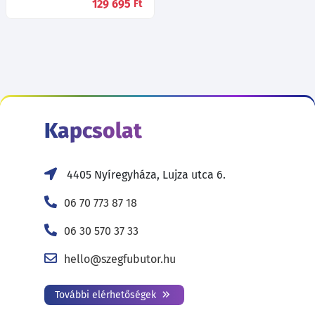
129 695
Ft
Kapcsolat
4405 Nyíregyháza, Lujza utca 6.
06 70 773 87 18
06 30 570 37 33
hello@szegfubutor.hu
További elérhetőségek