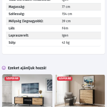
Magasság:
77 cm
Szélesség:
154 cm
Mélység (legnagyobb):
39 cm
Láb:
Fém
Lapraszerelt:
Igen
Súly:
43 kg
Ezeket ajánljuk hozzá!
SZUPER ÁR!
SZUPER ÁR!