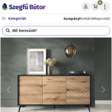
0
Kampány
Kategóriák
Munkáink
Kapcsolat
Mit keresünk?
Előző
Köve