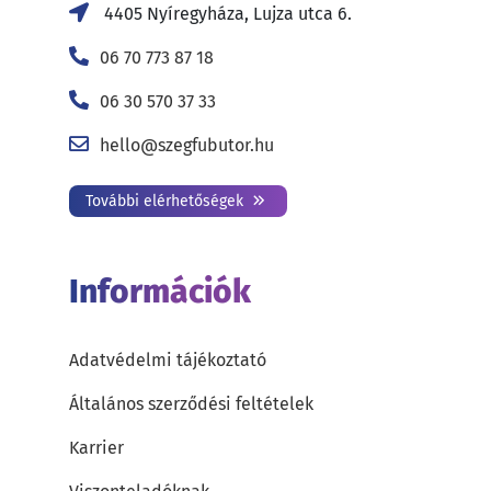
4405 Nyíregyháza, Lujza utca 6.
06 70 773 87 18
06 30 570 37 33
hello@szegfubutor.hu
További elérhetőségek
Információk
Adatvédelmi tájékoztató
Általános szerződési feltételek
Karrier