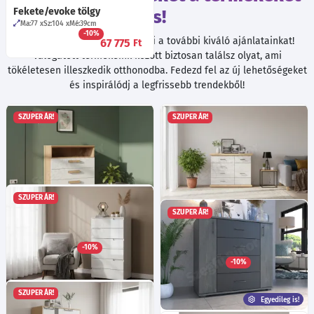
Fekete/evoke tölgy
is!
Ma:77
Sz:104
Mé:39
cm
-10%
Böngészés közben ne hagyd ki a további kiváló ajánlatainkat!
67 775
Ft
Válogatott termékeink között biztosan találsz olyat, ami
tökéletesen illeszkedik otthonodba. Fedezd fel az új lehetőségeket
és inspirálódj a legfrissebb trendekből!
SZUPER ÁR!
SZUPER ÁR!
SZUPER ÁR!
SZUPER ÁR!
Kuó 1 komód
Kaor 10 komód - Kraft
Ma:88
Sz:78.5
Mé:39.5
cm
fehér/Kraft arany
-10%
Ma:92
Sz:115
Mé:45
cm
63 725
Ft
-10%
101 345
Ft
SZUPER ÁR!
Egyedileg is!
Seila 3 komód - Fehér / mf.