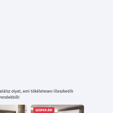
lálsz olyat, ami tökéletesen illeszkedik
trendekből!
SZUPER ÁR!