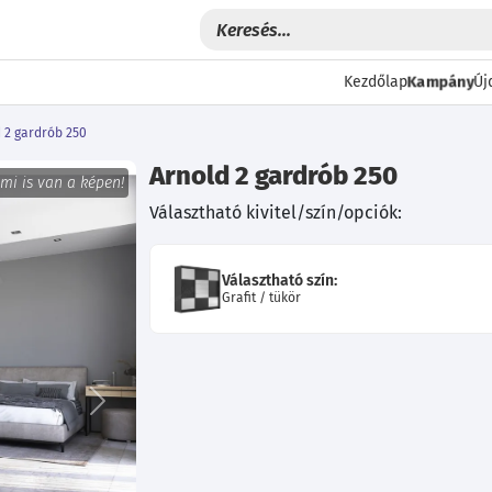
Kampány
Kezdőlap
Új
 2 gardrób 250
Arnold 2 gardrób 250
 mi is van a képen!
Választható kivitel/szín/opciók:
Választható szín:
Grafit / tükör
Következő