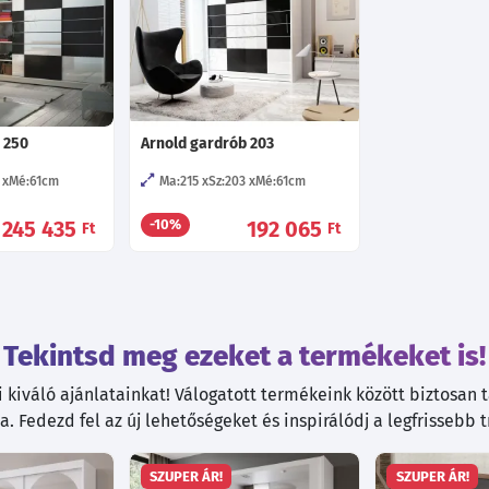
 250
Arnold gardrób 203
Mé:61
cm
Ma:215
Sz:203
Mé:61
cm
245 435
192 065
-10%
Ft
Ft
Tekintsd meg ezeket a termékeket is!
kiváló ajánlatainkat! Válogatott termékeink között biztosan ta
. Fedezd fel az új lehetőségeket és inspirálódj a legfrissebb 
SZUPER ÁR!
SZUPER ÁR!