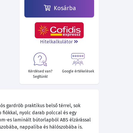
Kosárba
Hitelkalkulátor
Kérdésed van?
Google értékelések
Segítünk!
ós gardrób praktikus belső térrel, sok
b fiókkal, nyolc darab polccal és egy
 mm-es laminált bútorlapból ABS élzárással
őszobába, nappaliba és hálószobába is.