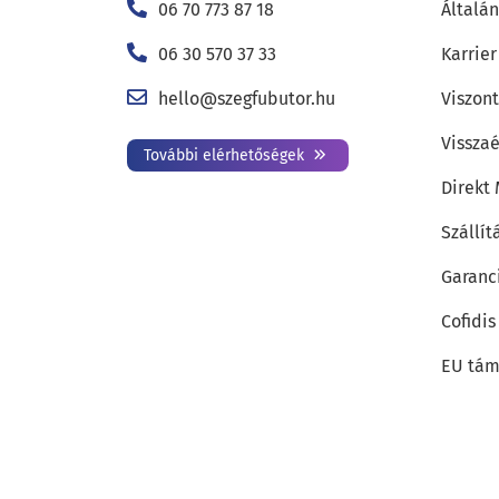
06 70 773 87 18
Általán
06 30 570 37 33
Karrier
hello@szegfubutor.hu
Viszon
Visszaé
További elérhetőségek
Direkt
Szállít
Garanc
Cofidis
EU tám