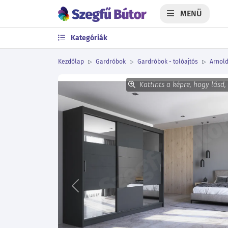
MENÜ
Kategóriák
Kezdőlap
Gardróbok
Gardróbok - tolóajtós
Arnold
Kattints a képre, hogy lásd,
Előző