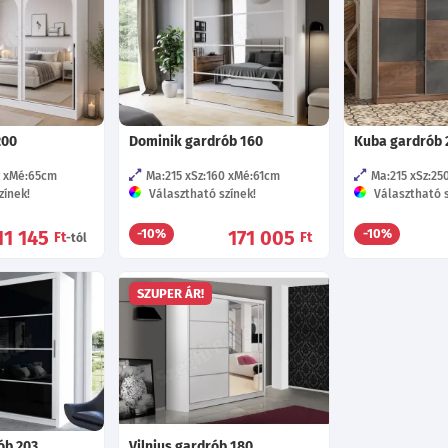
200
Dominik gardrób 160
Kuba gardrób 
Mé:65
cm
Ma:215
Sz:160
Mé:61
cm
Ma:215
Sz:25
zínek!
Választható színek!
Választható s
11 145
171 005
-10%
-10%
Ft
Ft
-tól
SZUPER ÁR!
ób 203
Vilnius gardrób 180