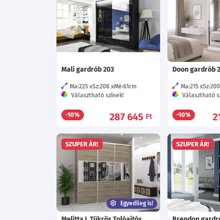
Mali gardrób 203
Doon gardrób 
Ma:225
Sz:208
Mé:61
cm
Ma:215
Sz:200
Választható színek!
Választható s
287 645
2
-10%
-10%
Ft
SZUPER ÁR!
SZUPER ÁR!
Egyedileg is!
Melitta I. Tükrös Tolóajtós
Brendon gardr