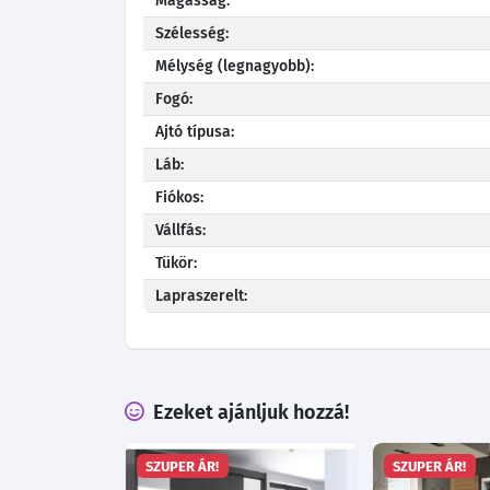
Magasság:
Szélesség:
Mélység (legnagyobb):
Fogó:
Ajtó típusa:
Láb:
Fiókos:
Vállfás:
Tükör:
Lapraszerelt:
Ezeket ajánljuk hozzá!
SZUPER ÁR!
SZUPER ÁR!