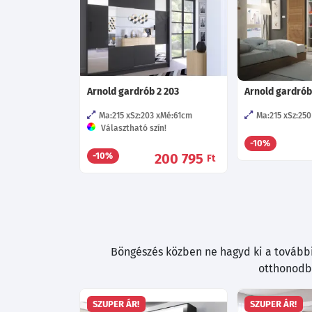
Arnold gardrób 2 203
Arnold gardrób
Ma:215
Sz:203
Mé:61
cm
Ma:215
Sz:250
Választható szín!
-10%
200 795
-10%
Ft
Böngészés közben ne hagyd ki a további 
otthonodba
SZUPER ÁR!
SZUPER ÁR!