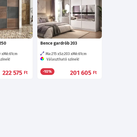
250
Bence gardrób 203
0
Mé:61
cm
Ma:215
Sz:203
Mé:61
cm
zínek!
Választható színek!
222 575
201 605
-10%
Ft
Ft