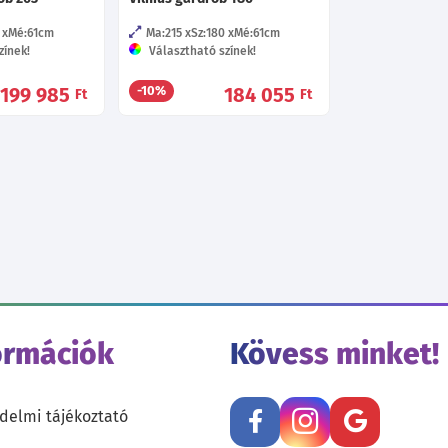
Mé:61
cm
Ma:215
Sz:180
Mé:61
cm
zínek!
Választható színek!
199 985
184 055
-10%
Ft
Ft
ormációk
Kövess minket!
delmi tájékoztató