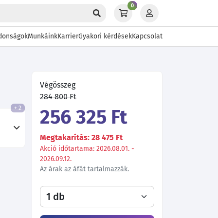
0
donságok
Munkáink
Karrier
Gyakori kérdések
Kapcsolat
Végösszeg
284 800 Ft
+ 2
256 325 Ft
Megtakarítás: 28 475 Ft
Akció időtartama: 2026.08.01. -
2026.09.12.
Az árak az áfát tartalmazzák.