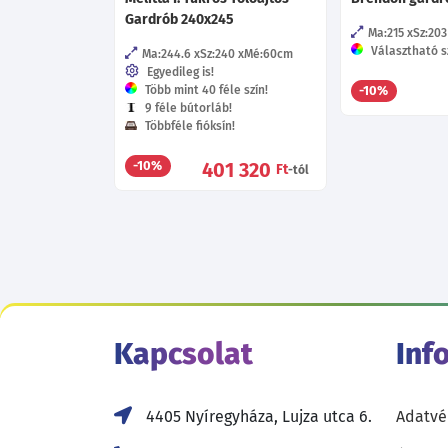
Gardrób 240x245
Ma:215
Sz:203
Választható s
Ma:244.6
Sz:240
Mé:60
cm
Egyedileg is!
Több mint 40 féle szín!
-10%
9 féle bútorláb!
Többféle fióksín!
401 320
-10%
Ft
-tól
Kapcsolat
Inf
4405 Nyíregyháza, Lujza utca 6.
Adatvé