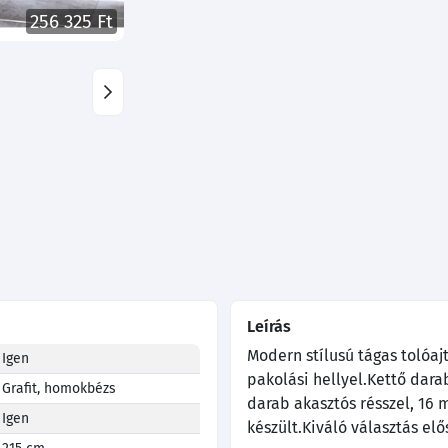
256 325 Ft
Leírás
Modern stílusú tágas tolóajt
Igen
pakolási hellyel.Kettő dara
Grafit, homokbézs
darab akasztós résszel, 16
Igen
készült.Kiváló választás el