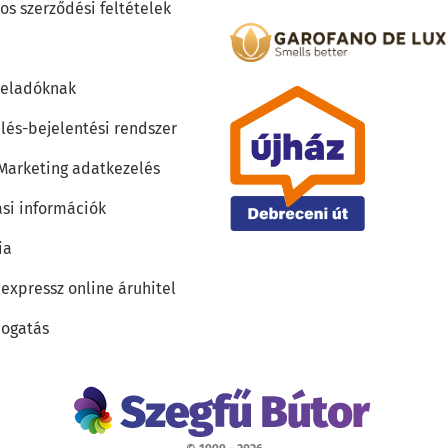
os szerződési feltételek
teladóknak
lés-bejelentési rendszer
 Marketing adatkezelés
ási információk
ia
 expressz online áruhitel
ogatás