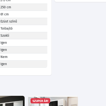
215 cm
250 cm
61 cm
Ezüst színű
Tolóajtó
Szokli
Igen
Igen
Nem
Igen
SZUPER ÁR!