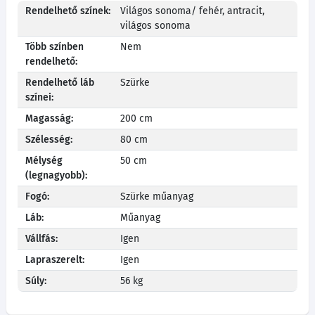
Rendelhető színek:
Világos sonoma/ fehér, antracit,
világos sonoma
Több színben
Nem
rendelhető:
Rendelhető láb
Szürke
színei:
Magasság:
200 cm
Szélesség:
80 cm
Mélység
50 cm
(legnagyobb):
Fogó:
Szürke műanyag
Láb:
Műanyag
Vállfás:
Igen
Lapraszerelt:
Igen
Súly:
56 kg