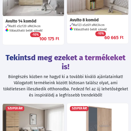
Avulto 8 komód
Avulto 14 komód
Ma:123
Sz:69
Mé:34
cm
Ma:85
Sz:120
Mé:34
cm
Választható betét színek!
Választható betét színek!
-10%
-10%
60 665
Ft
100 175
Ft
Tekintsd meg ezeket a termékeket
is!
Böngészés közben ne hagyd ki a további kiváló ajánlatainkat!
Válogatott termékeink között biztosan találsz olyat, ami
tökéletesen illeszkedik otthonodba. Fedezd fel az új lehetőségeket
és inspirálódj a legfrissebb trendekből!
SZUPER ÁR!
SZUPER ÁR!