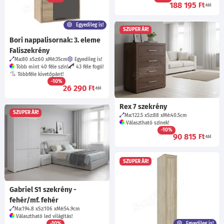
56 800
188 195
Ft
Ft
-tól
-tól
Egyedileg is!
SZUPER ÁR!
Bori nappalisornak: 3. eleme
Faliszekrény
Ma:80
Sz:60
Mé:35
cm
Egyedileg is!
Több mint 40 féle szín!
43 féle fogó!
Többféle kivetőpánt!
-10%
26 290
Ft
-tól
Rex 7 szekrény
SZUPER ÁR!
Ma:122.5
Sz:88
Mé:40.5
cm
Választható színek!
-10%
90 815
Ft
-tól
SZUPER ÁR!
Gabriel S1 szekrény -
fehér/mf. fehér
Ma:194.8
Sz:106
Mé:54.9
cm
Választható led világítás!
-10%
Egyedileg is!