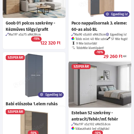
Egyedileg is!
Goob 01 polcos szekrény -
Paco nappalisornak 3. eleme:
Kézműves tölgy/grafit
60-as alsó BL
Ma:197
Sz:75
Mé:38
cm
Ma:90
Sz:60
Mé:35
cm
Egyedileg is!
-15%
Több mint 40 féle szín!
57 féle fogó!
122 320
Ft
9 féle bútorláb!
Többféle kivetőpánt!
-10%
29 260
Ft
-tól
SZUPER ÁR!
SZUPER ÁR!
Egyedileg is!
Babi előszoba 1.elem ruhás
szekrény
SZUPER ÁR!
Esteban S2 szekrény -
Ma:199.6
Sz:80
Mé:42.5
cm
antracit/fehér/mf. fehér
Egyedileg is!
Több mint 40 féle szín!
42 féle fogó!
7 féle bútorláb!
Ma:197
Sz:102
Mé:55.8
cm
Többféle kivetőpánt!
Választható led világítás!
-10%
-10%