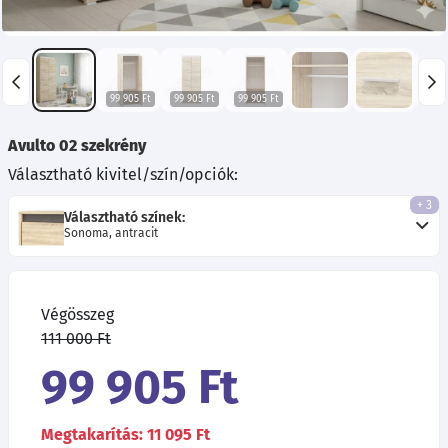
99 905 Ft
99 905 Ft
99 905 Ft
99 9
Avulto 02 szekrény
Választható kivitel/szín/opciók:
+ 3
Választható színek:
Sonoma, antracit
Végösszeg
111 000 Ft
99 905 Ft
Megtakarítás: 11 095 Ft