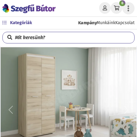
0
Kampány
Kategóriák
Munkáink
Kapcsolat
Mit keresünk?
Előző
Köve