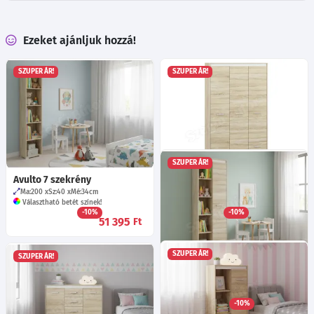
Ezeket ajánljuk hozzá!
SZUPER ÁR!
SZUPER ÁR!
SZUPER ÁR!
Avulto 7 szekrény
Avulto 01 gardrób
Ma:200
Sz:40
Mé:34
cm
Ma:200
Sz:120
Mé:50
cm
Választható betét színek!
Választható színek!
-10%
-10%
51 395
164 885
Ft
Ft
SZUPER ÁR!
SZUPER ÁR!
Avulto 6 szekrény
Ma:200
Sz:69
Mé:34
cm
Választható betét színek!
-10%
88 925
Ft