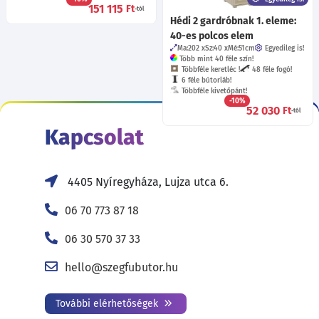
151 115
Ft
-tól
Hédi 2 gardróbnak 1. eleme:
40-es polcos elem
Ma:202
Sz:40
Mé:51
cm
Egyedileg is!
Több mint 40 féle szín!
Többféle keretléc !
48 féle fogó!
6 féle bútorláb!
Többféle kivetőpánt!
-10%
52 030
Ft
-tól
Kapcsolat
4405 Nyíregyháza, Lujza utca 6.
06 70 773 87 18
06 30 570 37 33
hello@szegfubutor.hu
További elérhetőségek