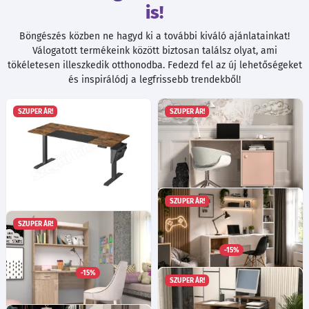
is!
Böngészés közben ne hagyd ki a további kiváló ajánlatainkat!
Válogatott termékeink között biztosan találsz olyat, ami
tökéletesen illeszkedik otthonodba. Fedezd fel az új lehetőségeket
és inspirálódj a legfrissebb trendekből!
SZUPER ÁR!
SZUPER ÁR!
SZUPER ÁR!
Íróasztal, elektromosan
Memi 07 íróasztal
SZUPER ÁR!
Ma:80
Sz:120
Mé:58
cm
állítható magasság, rusztikus
Választható színek!
barna és fekete 70 x 160 x
-15%
77 440
Ft
(72-120) cm
-tól
-15%
92 145
Ft
SZUPER ÁR!
Keri 14 íróasztal - Fehér