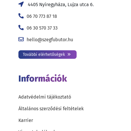
4405 Nyíregyháza, Lujza utca 6.
06 70 773 87 18
06 30 570 37 33
hello@szegfubutor.hu
További elérhetőségek
Információk
Adatvédelmi tájékoztató
Általános szerződési feltételek
Karrier