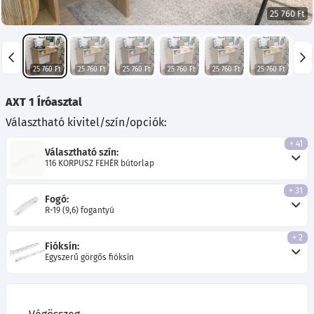
25 760 Ft
25 760 Ft
25 760 Ft
25 760 Ft
25 760 Ft
25 760 Ft
25 760 Ft
26 
AXT 1 Íróasztal
Választható kivitel/szín/opciók:
+ 41
Választható szín:
116 KORPUSZ FEHÉR bútorlap
+ 31
Fogó:
R-19 (9,6) fogantyú
+ 2
Fióksín:
Egyszerű görgős fióksín