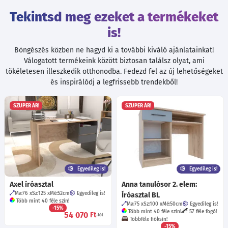
Tekintsd meg ezeket a termékeket
is!
Böngészés közben ne hagyd ki a további kiváló ajánlatainkat!
Válogatott termékeink között biztosan találsz olyat, ami
tökéletesen illeszkedik otthonodba. Fedezd fel az új lehetőségeket
és inspirálódj a legfrissebb trendekből!
SZUPER ÁR!
SZUPER ÁR!
Egyedileg is!
Egyedileg is!
Axel íróasztal
Anna tanulósor 2. elem:
Ma:76
Sz:125
Mé:52
cm
Egyedileg is!
Íróasztal BL
Több mint 40 féle szín!
Ma:75
Sz:100
Mé:50
cm
Egyedileg is!
-15%
Több mint 40 féle szín!
57 féle fogó!
54 070
Ft
-tól
Többféle fióksín!
-15%