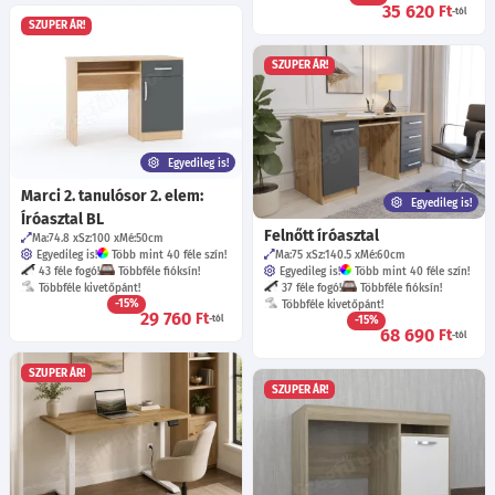
35 620
Ft
-tól
SZUPER ÁR!
SZUPER ÁR!
Egyedileg is!
Marci 2. tanulósor 2. elem:
Egyedileg is!
Íróasztal BL
Felnőtt íróasztal
Ma:74.8
Sz:100
Mé:50
cm
Egyedileg is!
Több mint 40 féle szín!
Ma:75
Sz:140.5
Mé:60
cm
43 féle fogó!
Többféle fióksín!
Egyedileg is!
Több mint 40 féle szín!
Többféle kivetőpánt!
37 féle fogó!
Többféle fióksín!
-15%
Többféle kivetőpánt!
29 760
Ft
-tól
-15%
68 690
Ft
-tól
SZUPER ÁR!
SZUPER ÁR!