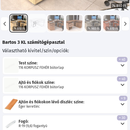
74 810 Ft
74 810 Ft
74 980 Ft
74 810 Ft
74 
Bartos 3 KL számítógépasztal
Választható kivitel/szín/opciók:
+ 40
Test színe:
116 KORPUSZ FEHÉR bútorlap
+ 40
Ajtó és fiókok színe:
116 KORPUSZ FEHÉR bútorlap
+ 9
Ajtón és fiókokon lévő díszléc színe:
Éger keretléc
+ 30
Fogó:
R-19 (9,6) fogantyú