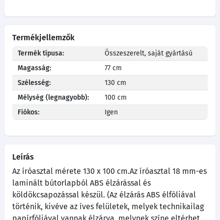
Termékjellemzők
Termék típusa:
Összeszerelt, saját gyártású
Magasság:
77 cm
Szélesség:
130 cm
Mélység (legnagyobb):
100 cm
Fiókos:
Igen
Leírás
Az íróasztal mérete 130 x 100 cm.Az íróasztal 18 mm-es
laminált bútorlapból ABS élzárással és
köldökcsapozással készül. (Az élzárás ABS élfóliával
történik, kivéve az íves felületek, melyek technikailag
papírfóliával vannak élzárva, melynek színe eltérhet