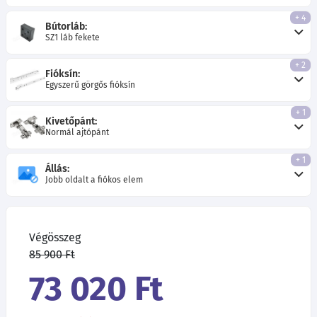
+ 4
Bútorláb:
SZ1 láb fekete
+ 2
Fióksín:
Egyszerű görgős fióksín
+ 1
Kivetőpánt:
Normál ajtópánt
+ 1
Állás:
Jobb oldalt a fiókos elem
Végösszeg
85 900 Ft
73 020 Ft