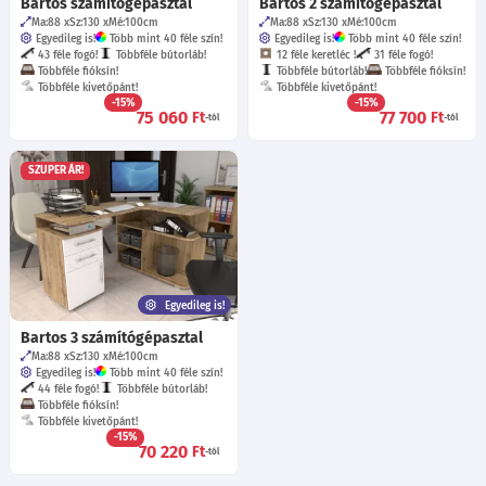
Bartos számítógépasztal
Bartos 2 számítógépasztal
Ma:88
Sz:130
Mé:100
cm
Ma:88
Sz:130
Mé:100
cm
Egyedileg is!
Több mint 40 féle szín!
Egyedileg is!
Több mint 40 féle szín!
43 féle fogó!
Többféle bútorláb!
12 féle keretléc !
31 féle fogó!
Többféle fióksín!
Többféle bútorláb!
Többféle fióksín!
Többféle kivetőpánt!
Többféle kivetőpánt!
-15%
-15%
75 060
77 700
Ft
Ft
-tól
-tól
SZUPER ÁR!
Egyedileg is!
Bartos 3 számítógépasztal
Ma:88
Sz:130
Mé:100
cm
Egyedileg is!
Több mint 40 féle szín!
44 féle fogó!
Többféle bútorláb!
Többféle fióksín!
Többféle kivetőpánt!
-15%
70 220
Ft
-tól