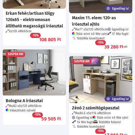
Egyedileg is!
Erkan fehér/artisan tölgy
Maxim 11. elem: 120-as
120x65 - elektromosan
íróasztal ajtós
állítható magasságú íróasztal
Ma:77
Sz:120
Mé:55
cm
Egyedileg is!
Sz:120
Mé:65
cm
Több mint 40 féle szín!
57 féle fogó!
-15%
108 805
Többféle kivetőpánt!
Ft
-15%
39 280
Ft
-tól
SZUPER ÁR!
SZUPER ÁR!
Egyedileg is!
Bologna A íróasztal
Ma:82
Sz:125
Mé:58
cm
Zénó 2 számítógépasztal
Választható színek!
Ma:86.6
Sz:116
Mé:50
cm
-15%
59 505
Egyedileg is!
Több mint 40 féle szín!
Ft
16 féle fogó!
Többféle fióksín!
Többféle kivetőpánt!
-15%