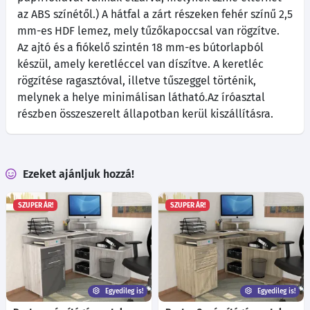
az ABS színétől.) A hátfal a zárt részeken fehér színű 2,5
mm-es HDF lemez, mely tűzőkapoccsal van rögzítve.
Az ajtó és a fiókelő szintén 18 mm-es bútorlapból
készül, amely keretléccel van díszítve. A keretléc
rögzítése ragasztóval, illetve tűszeggel történik,
melynek a helye minimálisan látható.Az íróasztal
részben összeszerelt állapotban kerül kiszállításra.
Ezeket ajánljuk hozzá!
SZUPER ÁR!
SZUPER ÁR!
Egyedileg is!
Egyedileg is!