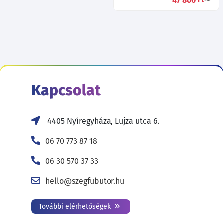
47 860
Ft
-tól
Kapcsolat
4405 Nyíregyháza, Lujza utca 6.
06 70 773 87 18
06 30 570 37 33
hello@szegfubutor.hu
További elérhetőségek