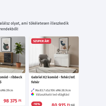
lálsz olyat, ami tökéletesen illeszkedik
trendekből!
SZUPER ÁR!
komód - ribbeck
Gabriel K2 komód - fehér/mf.
ő
fehér
Mé:39
cm
Ma:83.7
Sz:106
Mé:38.9
cm
Választható led világítás!
98 375
Ft
80 915
-10%
Ft
-tól