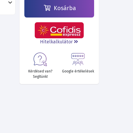
Kosárba
133 025 Ft
133 025 Ft
133 025 Ft
133 025 Ft
133 025 Ft
133 025 Ft
Hitelkalkulátor
Kérdésed van?
Google értékelések
Segítünk!