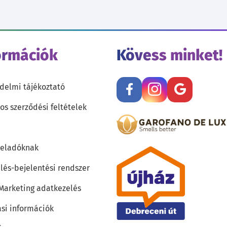
ormációk
Kövess minket!
delmi tájékoztató
os szerződési feltételek
teladóknak
lés-bejelentési rendszer
 Marketing adatkezelés
ási információk