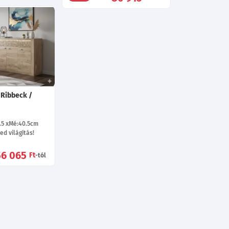
 Ribbeck /
.5
Mé:40.5
cm
ed világítás!
56 065
Ft
-tól