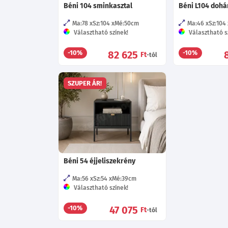
Béni 104 sminkasztal
Béni L104 dohá
Ma:78
Sz:104
Mé:50
cm
Ma:46
Sz:104
Választható színek!
Választható s
82 625
-10%
-10%
Ft
-tól
SZUPER ÁR!
Béni 54 éjjeliszekrény
Ma:56
Sz:54
Mé:39
cm
Választható színek!
47 075
-10%
Ft
-tól