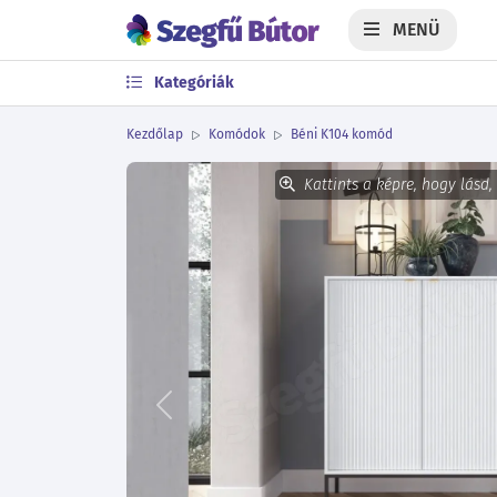
MENÜ
Kategóriák
Kezdőlap
Komódok
Béni K104 komód
Kattints a képre, hogy lásd,
Előző