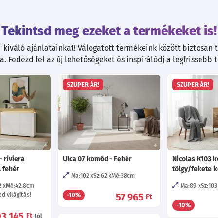
Tekintsd meg ezeket a termékeket is!
kiváló ajánlatainkat! Válogatott termékeink között biztosan ta
. Fedezd fel az új lehetőségeket és inspirálódj a legfrissebb 
SZUPER ÁR!
SZUPER ÁR!
 riviera
Ulca 07 komód - Fehér
Nicolas K103 
. fehér
tölgy/fekete k
Ma:102
Sz:62
Mé:38
cm
2
Mé:42.8
cm
Ma:89
Sz:103
d világítás!
57 965
-10%
Ft
-10%
03 145
Ft
-tól