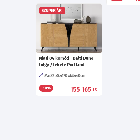
SZUPER ÁR!
Niati 04 komód - Balti Dune
tölgy / fekete Portland
Ma:82
Sz:170
Mé:40
cm
155 165
-10%
Ft