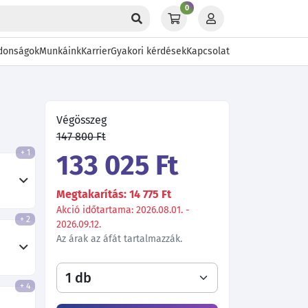
0
donságok
Munkáink
Karrier
Gyakori kérdések
Kapcsolat
Végösszeg
147 800 Ft
+ 1
133 025 Ft
Megtakarítás: 14 775 Ft
Akció időtartama: 2026.08.01. -
+ 2
2026.09.12.
Az árak az áfát tartalmazzák.
+ 4