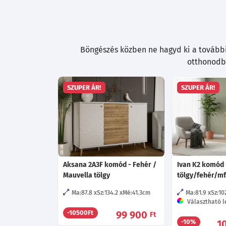
Böngészés közben ne hagyd ki a további 
otthonodba
SZUPER ÁR!
SZUPER ÁR!
Aksana 2A3F komód - Fehér /
Ivan K2 komód -
Mauvella tölgy
tölgy/fehér/mf
Ma:87.8
Sz:134.2
Mé:41.3
cm
Ma:81.9
Sz:10
Választható le
99 900
-10500Ft
Ft
1
-10%