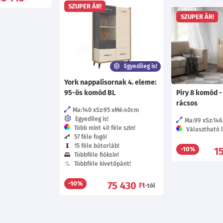
SZUPER ÁR!
SZUPER ÁR!
Egyedileg is!
York nappalisornak 4. eleme:
95-ös komód BL
Piry 8 komód -
rácsos
Ma:140
Sz:95
Mé:40
cm
Egyedileg is!
Ma:99
Sz:146
Több mint 40 féle szín!
Választható l
57 féle fogó!
15 féle bútorláb!
1
-10%
Többféle fióksín!
Többféle kivetőpánt!
75 430
-10%
Ft
-tól