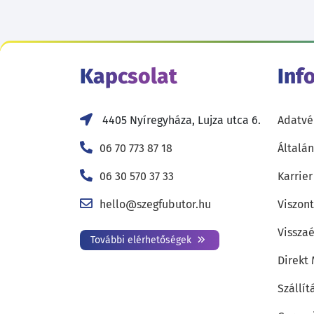
Kapcsolat
Inf
4405 Nyíregyháza, Lujza utca 6.
Adatvé
06 70 773 87 18
Általán
06 30 570 37 33
Karrier
hello@szegfubutor.hu
Viszon
Visszaé
További elérhetőségek
Direkt
Szállít