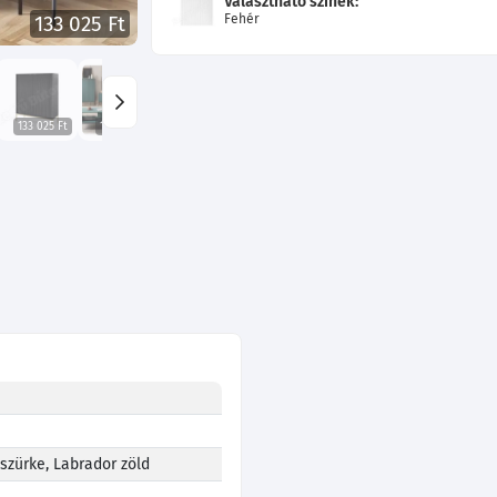
Választható színek:
Fehér
133 025 Ft
133 025 Ft
133 025 Ft
133 025 Ft
133 025 Ft
133 025 Ft
 szürke, Labrador zöld