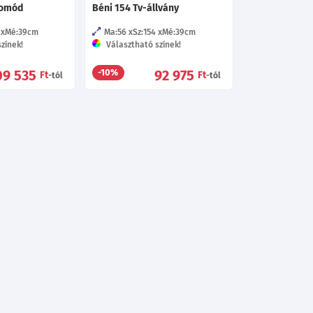
komód
Béni 154 Tv-állvány
Mé:39
cm
Ma:56
Sz:154
Mé:39
cm
zínek!
Választható színek!
09 535
92 975
-10%
Ft
Ft
-tól
-tól