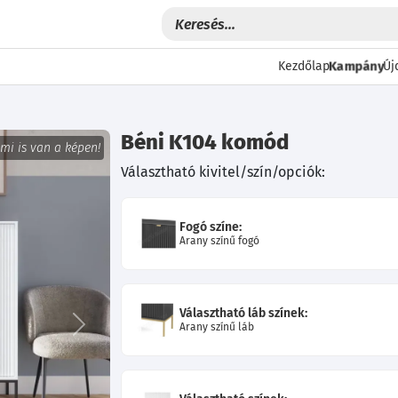
Kampány
Kezdőlap
Új
Béni K104 komód
 mi is van a képen!
Választható kivitel/szín/opciók:
Fogó színe:
Arany színű fogó
Választható láb színek:
Arany színű láb
Következő