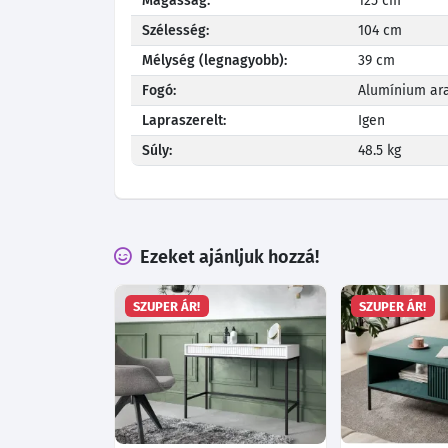
Magasság:
125 cm
Szélesség:
104 cm
Mélység (legnagyobb):
39 cm
Fogó:
Alumínium ara
Lapraszerelt:
Igen
Súly:
48.5 kg
Ezeket ajánljuk hozzá!
SZUPER ÁR!
SZUPER ÁR!