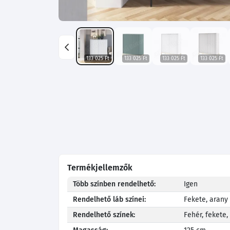
133 025 Ft
133 025 Ft
133 025 Ft
133 025 Ft
Termékjellemzők
Több színben rendelhető:
Igen
Rendelhető láb színei:
Fekete, arany
Rendelhető színek:
Fehér, fekete,