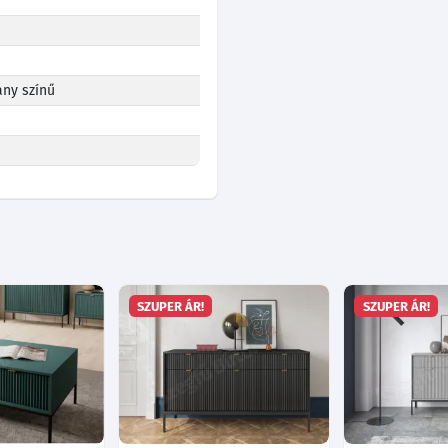
ny színű
SZUPER ÁR!
SZUPER ÁR!