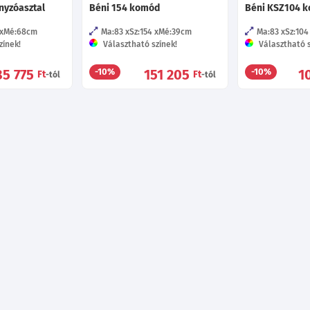
nyzóasztal
Béni 154 komód
Béni KSZ104 
Mé:68
cm
Ma:83
Sz:154
Mé:39
cm
Ma:83
Sz:104
zínek!
Választható színek!
Választható s
85 775
151 205
1
-10%
-10%
Ft
Ft
-tól
-tól