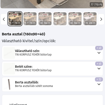
77 770 Ft
77 770 Ft
77 770 Ft
85 960 Ft
85 960 Ft
78 490 Ft
78 4
Berta asztal (160x90+40)
Választható kivitel/szín/opciók:
+ 41
Választható szín:
116 KORPUSZ FEHÉR bútorlap
+ 41
Betét színe:
116 KORPUSZ FEHÉR bútorlap
+ 12
Berta asztalláb:
Berta asztalláb sötét sonoma