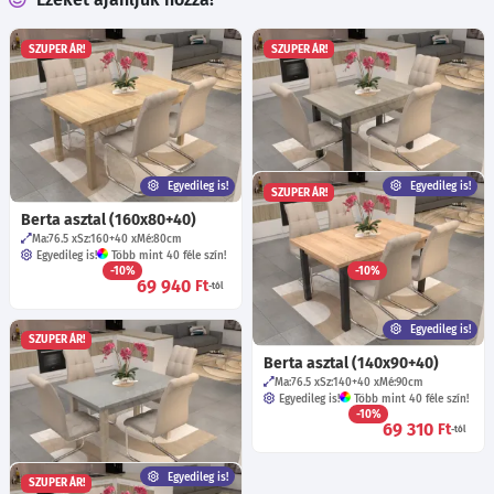
SZUPER ÁR!
SZUPER ÁR!
Egyedileg is!
Egyedileg is!
SZUPER ÁR!
Berta asztal (160x80+40)
Berta asztal (120x70+40)
Ma:76.5
Sz:160+40
Mé:80
cm
Ma:76.5
Sz:120+40
Mé:70
cm
Egyedileg is!
Több mint 40 féle szín!
Egyedileg is!
Több mint 40 féle szín!
-10%
-10%
69 940
59 140
Ft
Ft
-tól
-tól
Egyedileg is!
SZUPER ÁR!
Berta asztal (140x90+40)
Ma:76.5
Sz:140+40
Mé:90
cm
Egyedileg is!
Több mint 40 féle szín!
-10%
69 310
Ft
-tól
Egyedileg is!
SZUPER ÁR!