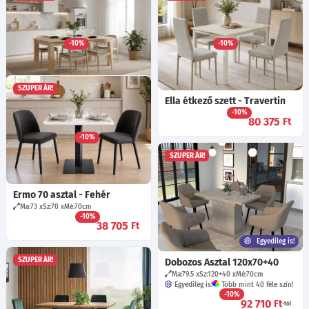
Berta asztal (120x80+40)
Dobozos Asztal 180x90+40
Ma:76.5
Sz:120+40
Mé:80
cm
Ma:79.5
Sz:180+40
Mé:90
cm
Egyedileg is!
Több mint 40 féle szín!
Egyedileg is!
Több mint 40 féle szín!
-10%
-10%
65 890
116 290
Ft
Ft
-tól
-tól
SZUPER ÁR!
Cipora CN17 asztal - Nagano
Ella étkező szett - Travertin
-10%
tölgy
80 375
Ft
Ma:76
cm
-10%
91 085
Ft
SZUPER ÁR!
Ermo 70 asztal - Fehér
Ma:73
Sz:70
Mé:70
cm
-10%
38 705
Ft
Egyedileg is!
SZUPER ÁR!
Dobozos Asztal 120x70+40
Ma:79.5
Sz:120+40
Mé:70
cm
Egyedileg is!
Több mint 40 féle szín!
-10%
92 710
Ft
-tól