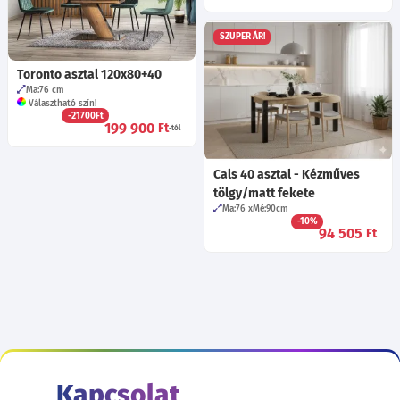
SZUPER ÁR!
Toronto asztal 120x80+40
Ma:76
cm
Választható szín!
-21700Ft
199 900
Ft
-tól
Cals 40 asztal - Kézműves
tölgy/matt fekete
Ma:76
Mé:90
cm
-10%
94 505
Ft
Kapcsolat