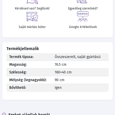
Kérdésed van? Segítünk!
Egyedileg szeretnéd?
Saját márkás bútor
Google értékelések
Termékjellemzők
Termék típusa:
Összeszerelt, saját gyártású
Magasság:
76.5 cm
Szélesség:
160+40 cm
Mélység (legnagyobb):
90 cm
Bővíthető:
Igen
Ezeket ajánljuk hozzá!