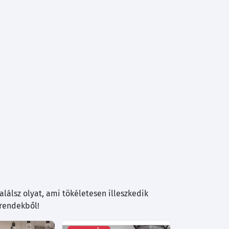
lálsz olyat, ami tökéletesen illeszkedik
trendekből!