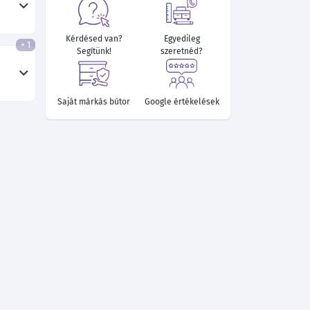
Kérdésed van?
Egyedileg
+ 1
Segítünk!
szeretnéd?
126 640 Ft
134 110 Ft
136 000 Ft
124 930 Ft
125 830 Ft
133 660 Ft
Saját márkás bútor
Google értékelések