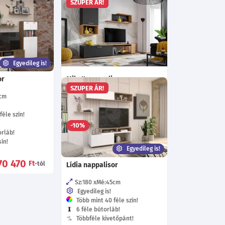
SZUPER ÁR!
Egyedileg is!
or
Mila II. nappalisor
SZUPER ÁR!
cm
Ma:170
Sz:200
Mé:40
cm
Választható színek!
éle szín!
117 365
-10%
Ft
rláb!
ín!
Egyedileg is!
70 470
Ft
-tól
Lídia nappalisor
Sz:180
Mé:45
cm
Egyedileg is!
Több mint 40 féle szín!
6 féle bútorláb!
Többféle kivetőpánt!