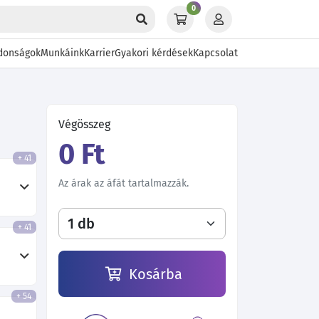
0
donságok
Munkáink
Karrier
Gyakori kérdések
Kapcsolat
Végösszeg
0 Ft
+ 41
Az árak az áfát tartalmazzák.
+ 41
Kosárba
+ 54