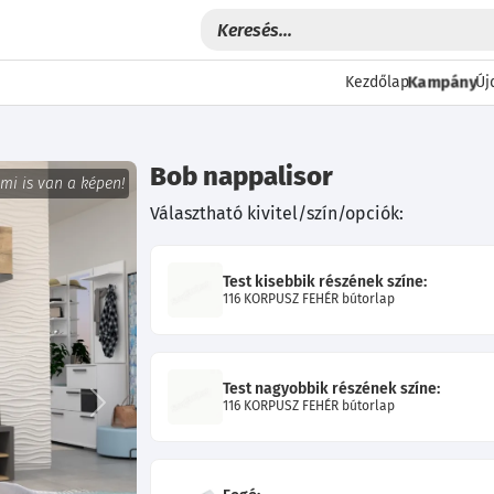
Kampány
Kezdőlap
Új
Bob nappalisor
 mi is van a képen!
Választható kivitel/szín/opciók:
Test kisebbik részének színe:
116 KORPUSZ FEHÉR bútorlap
Test nagyobbik részének színe:
116 KORPUSZ FEHÉR bútorlap
Következő