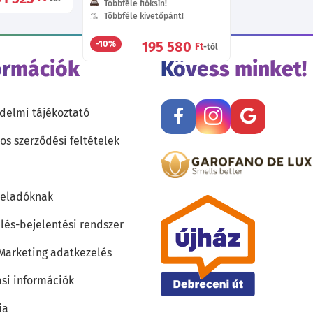
Többféle fióksín!
Többféle kivetőpánt!
195 580
-10%
Ft
-tól
ormációk
Kövess minket!
delmi tájékoztató
os szerződési feltételek
teladóknak
lés-bejelentési rendszer
 Marketing adatkezelés
ási információk
ia