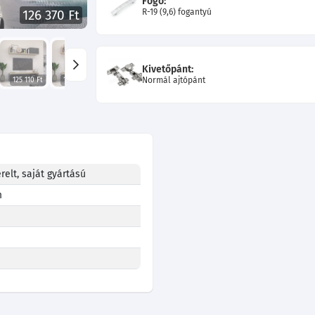
Fogó:
R-19 (9,6) fogantyú
126 370 Ft
Kivetőpánt:
Normál ajtópánt
125 110 Ft
126 460 Ft
123 670 Ft
134 200 Ft
relt, saját gyártású
m