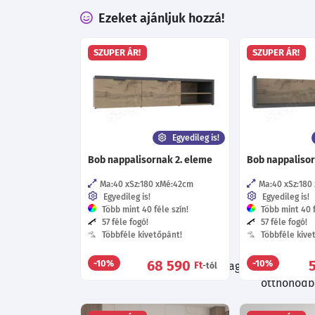
Ezeket ajánljuk hozzá!
SZUPER ÁR!
SZUPER ÁR!
Egyedileg is!
Bob nappalisornak 2. eleme
Bob nappalisor
Ma:40
Sz:180
Mé:42
cm
Ma:40
Sz:180
Egyedileg is!
Egyedileg is!
Több mint 40 féle szín!
Több mint 40 f
57 féle fogó!
57 féle fogó!
Többféle kivetőpánt!
Többféle kive
68 590
-10%
-10%
Böngészés közben ne hagyd ki a további 
Ft
-tól
otthonodba