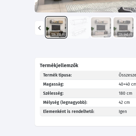
126 370 Ft
126 640 Ft
Termékjellemzők
Termék típusa:
Összesze
Magasság:
40+40 c
Szélesség:
180 cm
Mélység (legnagyobb):
42 cm
Elemenként is rendelhető:
Igen