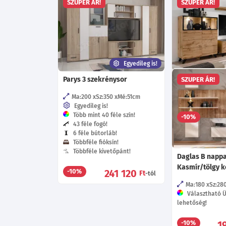
SZUPER ÁR!
SZUPER ÁR!
Egyedileg is!
Parys 3 szekrénysor
Ten nappalisor 
SZUPER ÁR!
Ma:200
Sz:350
Mé:51
cm
Ma:197
Sz:280
Egyedileg is!
Több mint 40 féle szín!
-10%
43 féle fogó!
6 féle bútorláb!
Többféle fióksín!
Többféle kivetőpánt!
Daglas B nappa
Kasmír/tölgy 
241 120
-10%
Ft
-tól
Ma:180
Sz:28
Választható Ü
lehetőség!
1
-10%