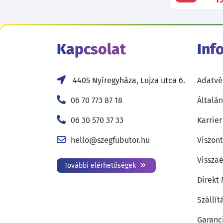
Kapcsolat
Inf
4405 Nyíregyháza, Lujza utca 6.
Adatvé
06 70 773 87 18
Általán
06 30 570 37 33
Karrier
hello@szegfubutor.hu
Viszon
Visszaé
További elérhetőségek
Direkt
Szállít
Garanc