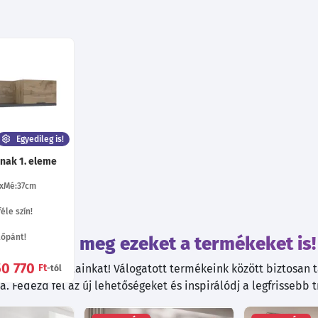
Egyedileg is!
nak 1. eleme
Mé:37
cm
éle szín!
tőpánt!
Tekintsd meg ezeket a termékeket is!
50 770
kiváló ajánlatainkat! Válogatott termékeink között biztosan ta
Ft
-tól
. Fedezd fel az új lehetőségeket és inspirálódj a legfrissebb 