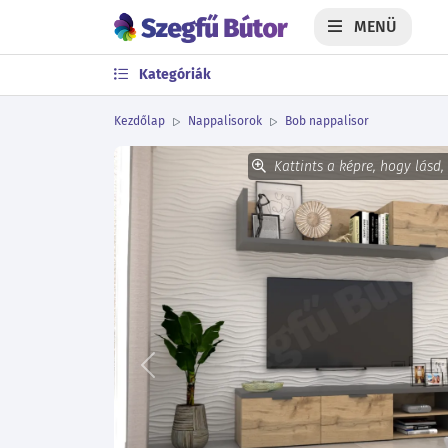
MENÜ
Kategóriák
Kezdőlap
Nappalisorok
Bob nappalisor
Kattints a képre, hogy lásd,
Előző