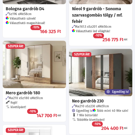
Bologna gardrób D4
Nieol 9 gardrób - Sonoma
Sz:196
Mé:58
cm
szarvasgombás tölgy / mf.
Választható színek!
fehér
Választható magasítással!
Ma:161.5
Sz:201
Mé:56
cm
-10%
166 325
Ft
Választható led világítás!
-10%
256 775
Ft
-tól
SZUPER ÁR!
SZUPER ÁR!
Egyedileg is!
Mero gardrób 180
Ma:210
Sz:180
Mé:51
cm
Neo gardrób 230
fogó!
Ma:210
Sz:230
Mé:51
cm
kivetőpánt!
Egyedileg is!
Több mint 40 féle szín!
-10%
147 700
Ft
7 féle bútorláb!
-tól
Többféle kivetőpánt!
-10%
204 400
Ft
-tól
SZUPER ÁR!