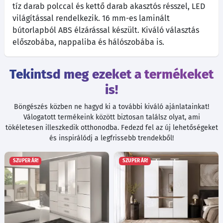
tíz darab polccal és kettő darab akasztós résszel, LED
világítással rendelkezik. 16 mm-es laminált
bútorlapból ABS élzárással készült. Kiváló választás
előszobába, nappaliba és hálószobába is.
Tekintsd meg ezeket a termékeket
is!
Böngészés közben ne hagyd ki a további kiváló ajánlatainkat!
Válogatott termékeink között biztosan találsz olyat, ami
tökéletesen illeszkedik otthonodba. Fedezd fel az új lehetőségeket
és inspirálódj a legfrissebb trendekből!
SZUPER ÁR!
SZUPER ÁR!