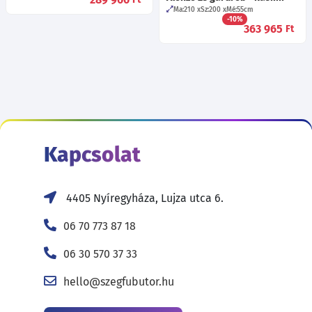
Ma:210
Sz:200
Mé:55
cm
-10%
363 965
Ft
Kapcsolat
4405 Nyíregyháza, Lujza utca 6.
06 70 773 87 18
06 30 570 37 33
hello@szegfubutor.hu