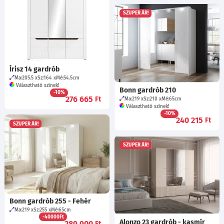
SZUPER ÁR!
Írisz 14 gardrób
Ma:205.5
Sz:164
Mé:54.5
cm
Választható színek!
Bonn gardrób 210
-10%
276 665
Ft
Ma:219
Sz:210
Mé:65
cm
Választható színek!
-10%
240 215
Ft
SZUPER ÁR!
SZUPER ÁR!
Bonn gardrób 255 - Fehér
Ma:219
Sz:255
Mé:65
cm
-40000Ft
Alonzo 23 gardrób - kasmír
289 900
Ft