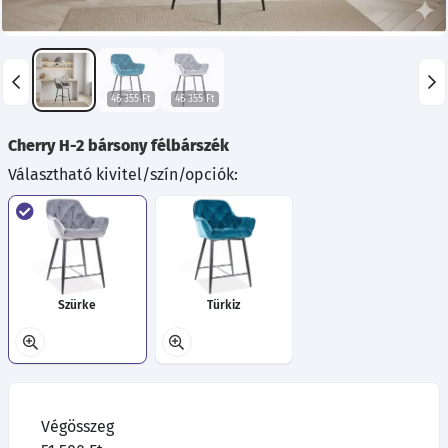
46 355 Ft
46 355 Ft
Cherry H-2 bársony félbárszék
Választható kivitel/szín/opciók:
Szürke
Türkiz
Végösszeg