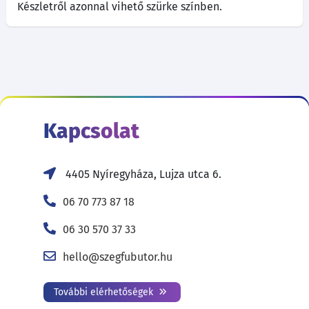
Készletről azonnal vihető szürke színben.
Kapcsolat
4405 Nyíregyháza, Lujza utca 6.
06 70 773 87 18
06 30 570 37 33
hello@szegfubutor.hu
További elérhetőségek