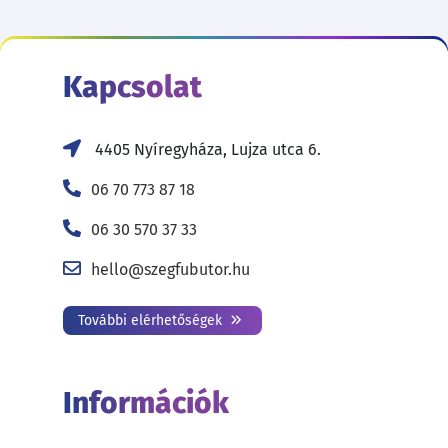
Kapcsolat
4405 Nyíregyháza, Lujza utca 6.
06 70 773 87 18
06 30 570 37 33
hello@szegfubutor.hu
További elérhetőségek
Információk