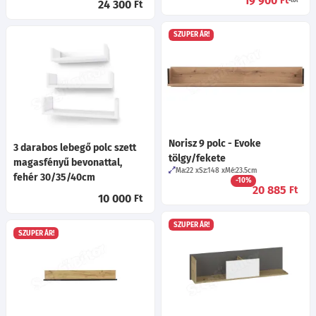
19 900
Ft
-tól
24 300
Ft
SZUPER ÁR!
Norisz 9 polc - Evoke
3 darabos lebegő polc szett
tölgy/fekete
magasfényű bevonattal,
Ma:22
Sz:148
Mé:23.5
cm
fehér 30/35/40cm
-10%
20 885
Ft
10 000
Ft
SZUPER ÁR!
SZUPER ÁR!