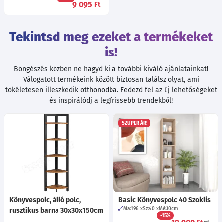
9 095
Ft
Tekintsd meg ezeket a termékeket
is!
Böngészés közben ne hagyd ki a további kiváló ajánlatainkat!
Válogatott termékeink között biztosan találsz olyat, ami
tökéletesen illeszkedik otthonodba. Fedezd fel az új lehetőségeket
és inspirálódj a legfrissebb trendekből!
SZUPER ÁR!
Könyvespolc, álló polc,
Basic Könyvespolc 40 Szoklis
Ma:196
Sz:40
Mé:30
cm
rusztikus barna 30x30x150cm
-15%