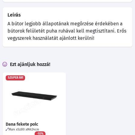
Leírás
A bútor legjobb állapotának megőrzése érdekében a
bútorok felületét puha ruhával kell megtisztítani. Erős
vegyszerek használatát ajánlott kerülni!
Ezt ajánljuk hozzá!
SZUPER ÁR!
Dana fekete polc
Ma:4
Sz:80
Mé:24
cm
-10%