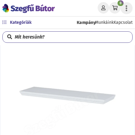
0
Kategóriák
Kampány
Munkáink
Kapcsolat
Mit keresünk?
Előző
Köve