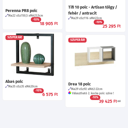
Tifi 10 polc - Artisan tölgy /
Perenna PR8 polc
fehér / antracit
Ma:22
Sz:150,5
Mé:23,5
cm
Ma:29
Sz:116
Mé:22
cm
-10%
-10%
18 905
Ft
25 295
Ft
SZUPER ÁR!
SZUPER ÁR!
Aba4 polc
Drea 18 polc
Ma:35
Sz:35
Mé:20
cm
Ma:29
Sz:92
Mé:2-22
cm
-10%
6 575
Választható 2. kocka polc színe !
Ft
-10%
39 425
Ft
-tól