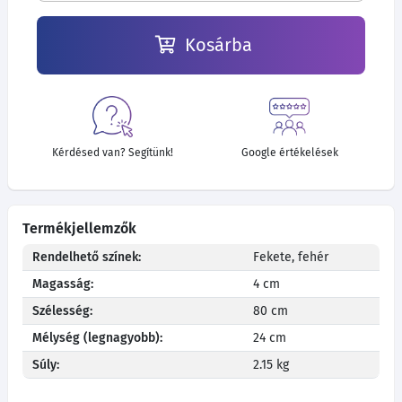
Kosárba
Kérdésed van? Segítünk!
Google értékelések
Termékjellemzők
Rendelhető színek:
Fekete, fehér
Magasság:
4 cm
Szélesség:
80 cm
Mélység (legnagyobb):
24 cm
Súly:
2.15 kg