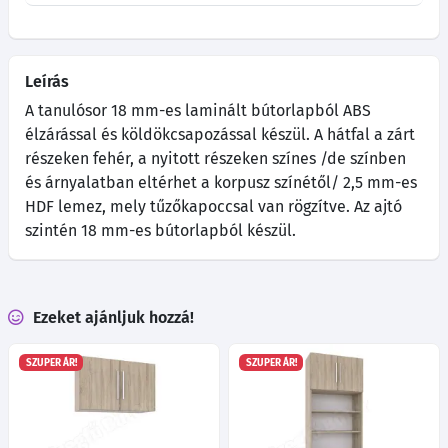
Leírás
A tanulósor 18 mm-es laminált bútorlapból ABS
élzárással és köldökcsapozással készül. A hátfal a zárt
részeken fehér, a nyitott részeken színes /de színben
és árnyalatban eltérhet a korpusz színétől/ 2,5 mm-es
HDF lemez, mely tűzőkapoccsal van rögzítve. Az ajtó
szintén 18 mm-es bútorlapból készül.
Ezeket ajánljuk hozzá!
SZUPER ÁR!
SZUPER ÁR!