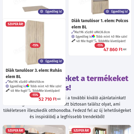
Egyedileg is!
Egyedileg is!
Diák tanulósor 2. elem:
Diák tanulósor 1. elem: Polcos
SZUPER ÁR!
Áthidalós elem BL
elem BL
Ma:50
Sz:80
Mé:51
cm
Egyedileg is!
Ma:196
Sz:80
Mé:36.8
cm
Több mint 40 féle szín!
48 féle fogó!
Egyedileg is!
Több mint 40 féle szín!
Többféle kivetőpánt!
48 féle fogó!
Többféle kivetőpánt!
-15%
-15%
22 110
47 860
Ft
Ft
-tól
-tól
Egyedileg is!
Diák tanulósor 3. elem: Ruhás
Tekintsd meg ezeket a termékeket
elem BL
Ma:196
Sz:80
Mé:49.8
cm
is!
Egyedileg is!
Több mint 40 féle szín!
48 féle fogó!
Többféle kivetőpánt!
-15%
Böngészés közben ne hagyd ki a további kiváló ajánlatainkat!
52 710
Ft
-tól
Válogatott termékeink között biztosan találsz olyat, ami
tökéletesen illeszkedik otthonodba. Fedezd fel az új lehetőségeket
és inspirálódj a legfrissebb trendekből!
SZUPER ÁR!
SZUPER ÁR!