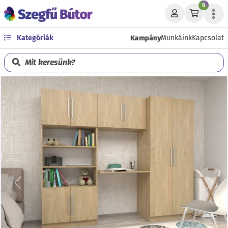
0
Kampány
Kategóriák
Munkáink
Kapcsolat
Mit keresünk?
Előző
Köve