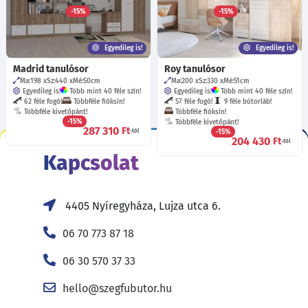
Ma:196
Sz:40
Mé:30
cm
Többféle kivetőpánt!
-15%
-15%
19 900
181 570
Ft
Ft
-tól
-tól
Egyedileg is!
Egyedileg is!
Madrid tanulósor
Roy tanulósor
Ma:198
Sz:440
Mé:50
cm
Ma:200
Sz:330
Mé:51
cm
Egyedileg is!
Több mint 40 féle szín!
Egyedileg is!
Több mint 40 féle szín!
62 féle fogó!
Többféle fióksín!
57 féle fogó!
9 féle bútorláb!
Többféle kivetőpánt!
Többféle fióksín!
-15%
Többféle kivetőpánt!
287 310
Ft
-tól
-15%
204 430
Ft
-tól
Kapcsolat
4405 Nyíregyháza, Lujza utca 6.
06 70 773 87 18
06 30 570 37 33
hello@szegfubutor.hu