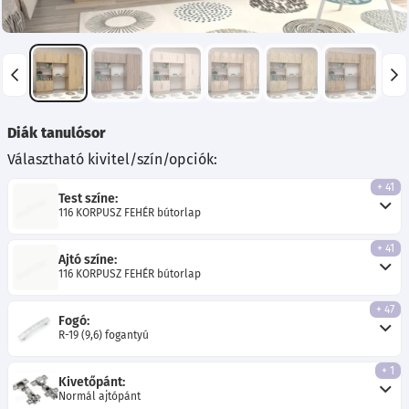
Diák tanulósor
Választható kivitel/szín/opciók:
+ 41
Test színe:
116 KORPUSZ FEHÉR bútorlap
+ 41
Ajtó színe:
116 KORPUSZ FEHÉR bútorlap
+ 47
Fogó:
R-19 (9,6) fogantyú
+ 1
Kivetőpánt:
Normál ajtópánt