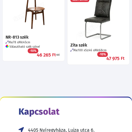
NR-813 szék
Ma:78
Mé:45
cm
Zita szék
Választható szék színe!
Ma:100
Sz:46
Mé:68
cm
-10%
46 265
Ft
-10%
-tól
47 975
Ft
Kapcsolat
4405 Nyíregyháza, Lujza utca 6.