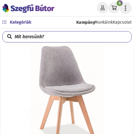
0
Kampány
Kategóriák
Munkáink
Kapcsolat
Mit keresünk?
Előző
Köve