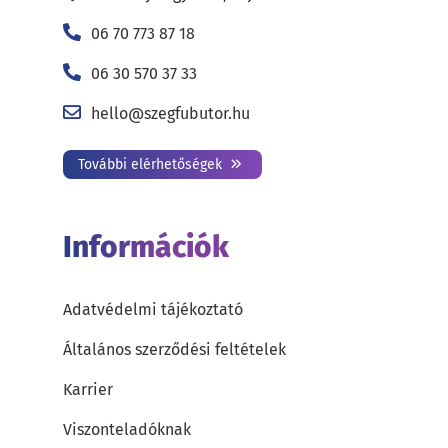
06 70 773 87 18
06 30 570 37 33
hello@szegfubutor.hu
További elérhetőségek
Információk
Adatvédelmi tájékoztató
Általános szerződési feltételek
Karrier
Viszonteladóknak