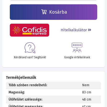
Kosárba
Hitelkalkulátor
Kérdésed van? Segítünk!
Google értékelések
Termékjellemzők
Több színben rendelhető:
Nem
Magasság:
83 cm
Ülőfelület szélessége:
48 cm
Ülőfelület magassága:
47 cm