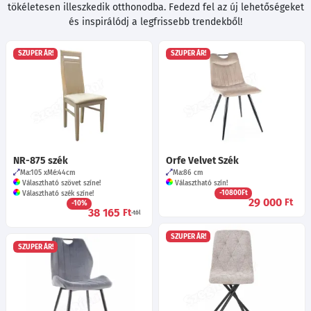
tökéletesen illeszkedik otthonodba. Fedezd fel az új lehetőségeket
és inspirálódj a legfrissebb trendekből!
SZUPER ÁR!
SZUPER ÁR!
NR-875 szék
Orfe Velvet Szék
Ma:105
Mé:44
cm
Ma:86
cm
Választható szövet színe!
Választható szín!
-10800Ft
Választható szék színe!
29 000
Ft
-10%
38 165
Ft
-tól
SZUPER ÁR!
SZUPER ÁR!