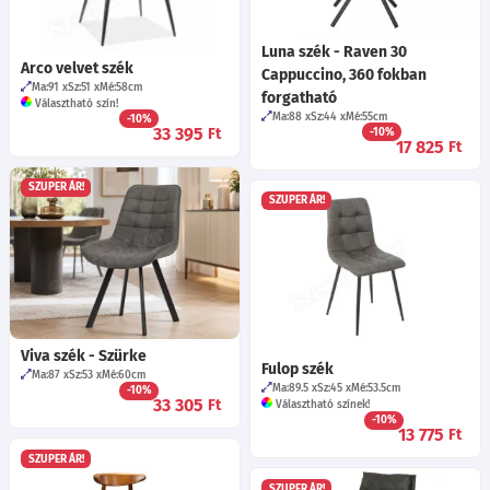
Luna szék - Raven 30
Arco velvet szék
Cappuccino, 360 fokban
Ma:91
Sz:51
Mé:58
cm
forgatható
Választható szín!
Ma:88
Sz:44
Mé:55
cm
-10%
33 395
Ft
-10%
17 825
Ft
SZUPER ÁR!
SZUPER ÁR!
Viva szék - Szürke
Fulop szék
Ma:87
Sz:53
Mé:60
cm
Ma:89.5
Sz:45
Mé:53.5
cm
-10%
33 305
Ft
Választható színek!
-10%
13 775
Ft
SZUPER ÁR!
SZUPER ÁR!