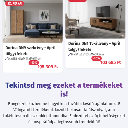
SZUPER ÁR!
Dorina DN1 Tv-állvány - April
Dorina DN9 szekrény - April
tölgy/fekete
tölgy/fekete
Ma:54
Sz:153
Mé:39.5
cm
-10%
Ma:192
Sz:94.5
Mé:54
cm
103 685
Ft
-10%
195 305
Ft
Tekintsd meg ezeket a termékeket
is!
Böngészés közben ne hagyd ki a további kiváló ajánlatainkat!
Válogatott termékeink között biztosan találsz olyat, ami
tökéletesen illeszkedik otthonodba. Fedezd fel az új lehetőségeket
és inspirálódj a legfrissebb trendekből!