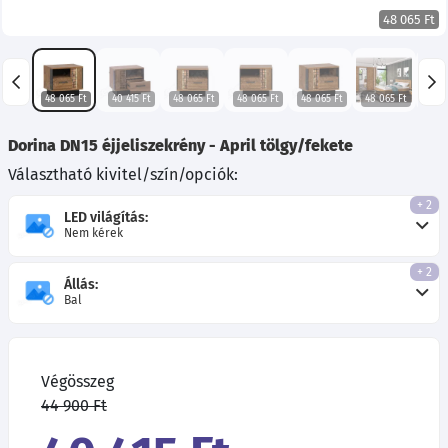
48 065 Ft
48 065 Ft
40 415 Ft
48 065 Ft
48 065 Ft
48 065 Ft
48 065 Ft
Dorina DN15 éjjeliszekrény - April tölgy/fekete
Választható kivitel/szín/opciók:
+ 2
LED világítás:
Nem kérek
+ 2
Állás:
Bal
Végösszeg
44 900 Ft