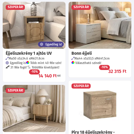
SZUPER ÁR!
SZUPER ÁR!
Egyedileg is!
Éjjeliszekrény 1 ajtós UV
Bonn éjjeli
Ma:50
Sz:34.6
Mé:31.8
cm
Ma:44
Sz:53,5
Mé:41,5
cm
Egyedileg is!
Több mint 40 féle szín!
Választható színek!
-10%
31 féle fogó!
Többféle kivetőpánt!
32 315
Ft
-10%
14 140
Ft
-tól
SZUPER ÁR!
SZUPER ÁR!
Piry 18 éjjeliszekrény -