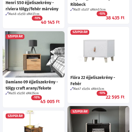
Henri S50 éjjeliszekrény -
Ribbeck
riviera tölgy/fehér márvány
Ma:51
Sz:57
Mé:40.5
cm
-10%
Ma:48
Sz:50
Mé:37
cm
38 435
Ft
-10%
40 145
Ft
SZUPER ÁR!
SZUPER ÁR!
Flóra 22 éjjeliszekrény -
Damiano 09 éjjeliszekrény -
Fehér
tölgy craft arany/fekete
Ma:47
Sz:54
Mé:45
cm
-10%
Ma:55
Sz:50
Mé:35
cm
22 595
Ft
-10%
45 005
Ft
SZUPER ÁR!
SZUPER ÁR!