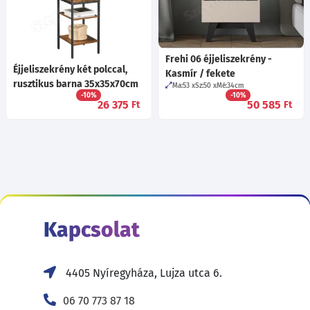
Frehi 06 éjjeliszekrény -
Éjjeliszekrény két polccal,
Kasmír / fekete
rusztikus barna 35x35x70cm
Ma:53
Sz:50
Mé:34
cm
-10%
-10%
26 375
50 585
Ft
Ft
Kapcsolat
4405 Nyíregyháza, Lujza utca 6.
06 70 773 87 18