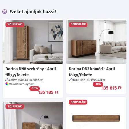
Ezeket ajánljuk hozzá!
SZUPER ÁR!
SZUPER ÁR!
Dorina DN8 szekrény - April
Dorina DN3 komód - April
tölgy/fekete
tölgy/fekete
Ma:192
Sz:63.5
Mé:39.5
cm
Ma:84
Sz:153
Mé:39.5
cm
-10%
Választható nyítás!
135 815
Ft
-10%
135 185
Ft
SZUPER ÁR!
SZUPER ÁR!