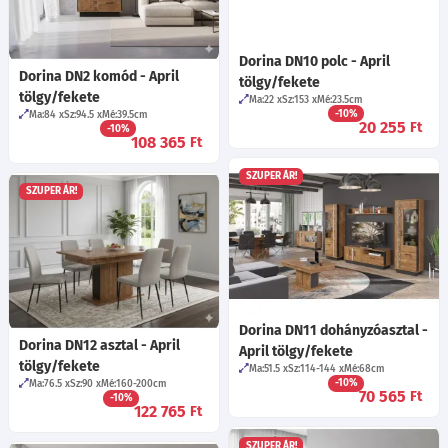
Dorina DN10 polc - April
Dorina DN2 komód - April
tölgy/fekete
tölgy/fekete
Ma:22
Sz:153
Mé:23.5
cm
-10%
Ma:84
Sz:94.5
Mé:39.5
cm
20 255
Ft
-10%
108 365
Ft
SZUPER ÁR!
SZUPER ÁR!
Dorina DN11 dohányzóasztal -
Dorina DN12 asztal - April
April tölgy/fekete
tölgy/fekete
Ma:51.5
Sz:114-144
Mé:68
cm
-10%
Ma:76.5
Sz:90
Mé:160-200
cm
70 565
Ft
-10%
122 765
Ft
SZUPER ÁR!