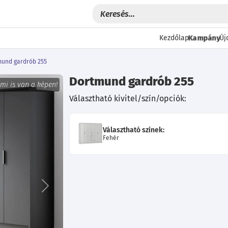
Kampány
Kezdőlap
Új
und gardrób 255
Dortmund gardrób 255
 mi is van a képen!
Választható kivitel/szín/opciók:
Választható színek:
Fehér
Következő