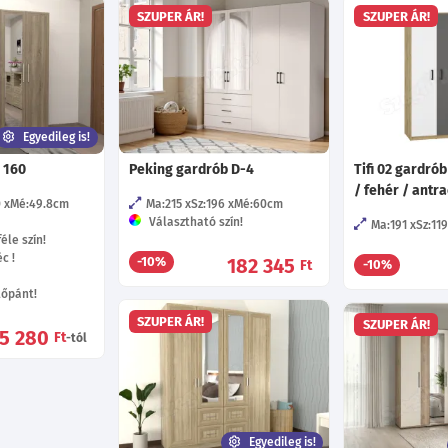
SZUPER ÁR!
SZUPER ÁR!
Egyedileg is!
 160
Peking gardrób D-4
Tifi 02 gardrób
/ fehér / antra
0
Mé:49.8
cm
Ma:215
Sz:196
Mé:60
cm
Választható szín!
Ma:191
Sz:11
éle szín!
c !
182 345
-10%
Ft
-10%
tőpánt!
SZUPER ÁR!
SZUPER ÁR!
35 280
Ft
-tól
Egyedileg is!