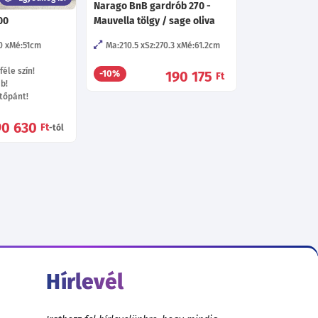
Narago BnB gardrób 270 -
00
Mauvella tölgy / sage oliva
0
Mé:51
cm
Ma:210.5
Sz:270.3
Mé:61.2
cm
éle szín!
190 175
-10%
Ft
áb!
tőpánt!
90 630
Ft
-tól
Hírlevél