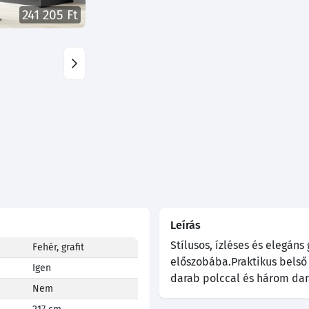
241 205 Ft
Leírás
Stílusos, ízléses és elegán
Fehér, grafit
előszobába.Praktikus belső 
Igen
darab polccal és három dar
Nem