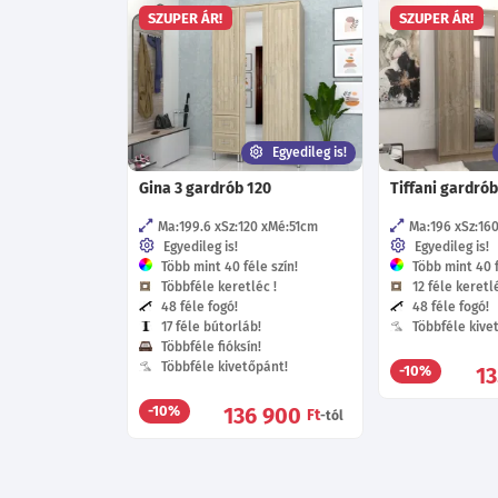
SZUPER ÁR!
SZUPER ÁR!
Egyedileg is!
Gina 3 gardrób 120
Tiffani gardrób
Ma:199.6
Sz:120
Mé:51
cm
Ma:196
Sz:16
Egyedileg is!
Egyedileg is!
Több mint 40 féle szín!
Több mint 40 f
Többféle keretléc !
12 féle keretlé
48 féle fogó!
48 féle fogó!
17 féle bútorláb!
Többféle kive
Többféle fióksín!
Többféle kivetőpánt!
1
-10%
136 900
-10%
Ft
-tól