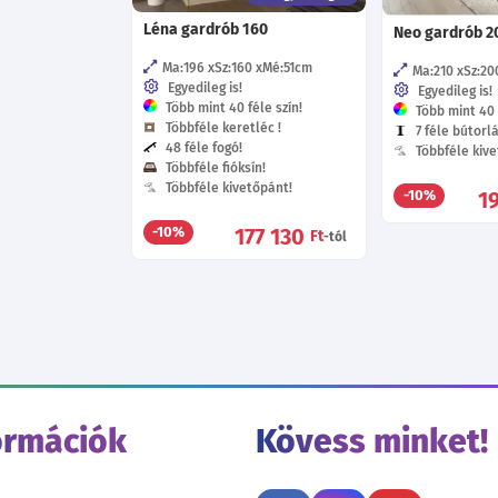
Léna gardrób 160
Neo gardrób 2
Ma:196
Sz:160
Mé:51
cm
Ma:210
Sz:20
Egyedileg is!
Egyedileg is!
Több mint 40 féle szín!
Több mint 40 f
Többféle keretléc !
7 féle bútorl
48 féle fogó!
Többféle kive
Többféle fióksín!
Többféle kivetőpánt!
1
-10%
177 130
-10%
Ft
-tól
ormációk
Kövess minket!