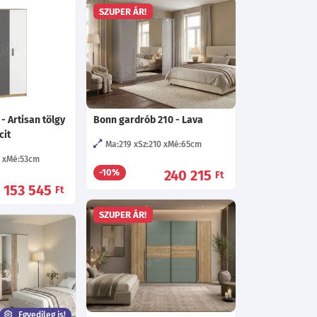
SZUPER ÁR!
 - Artisan tölgy
Bonn gardrób 210 - Lava
cit
Ma:219
Sz:210
Mé:65
cm
9
Mé:53
cm
240 215
-10%
Ft
153 545
Ft
SZUPER ÁR!
Egyedileg is!