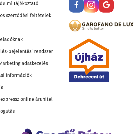
delmi tájékoztató
os szerződési feltételek
teladóknak
lés-bejelentési rendszer
 Marketing adatkezelés
ási információk
ia
 expressz online áruhitel
ogatás