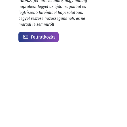
Iratkozz fel hírlevelünkre, hogy mindig
naprakész legyél az újdonságokkal és
legfrissebb híreinkkel kapcsolatban.
Legyél részese közösségünknek, és ne
maradj le semmiről!
Feliratkozás