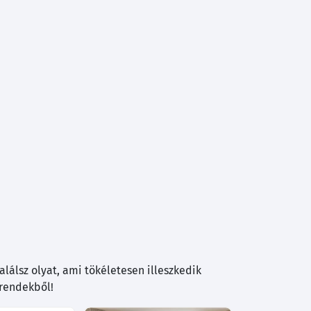
lálsz olyat, ami tökéletesen illeszkedik
trendekből!