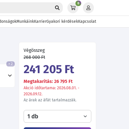
0
donságok
Munkáink
Karrier
Gyakori kérdések
Kapcsolat
Végösszeg
268 000 Ft
+ 2
241 205 Ft
Megtakarítás: 26 795 Ft
Akció időtartama: 2026.08.01. -
2026.09.12.
Az árak az áfát tartalmazzák.