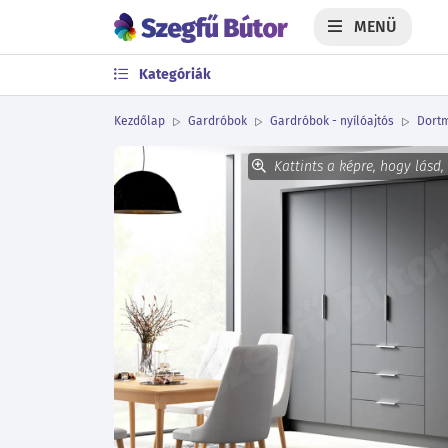
MENÜ
Kategóriák
Kezdőlap
Gardróbok
Gardróbok - nyílóajtós
Dortm
Kattints a képre, hogy lásd,
Előző