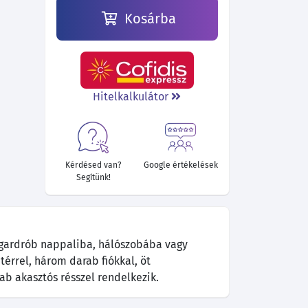
Kosárba
Hitelkalkulátor
Kérdésed van?
Google értékelések
Segítünk!
s gardrób nappaliba, hálószobába vagy
térrel, három darab fiókkal, öt
ab akasztós résszel rendelkezik.