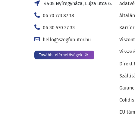
4405 Nyíregyháza, Lujza utca 6.
Adatvé
06 70 773 87 18
Általán
06 30 570 37 33
Karrier
hello@szegfubutor.hu
Viszon
Visszaé
További elérhetőségek
Direkt
Szállít
Garanc
Cofidis
EU tám