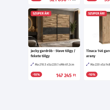
otthonodba
SZUPER ÁR!
SZUPER ÁR!
Jacky gardrób - Stave tölgy /
Tinaca 146 gar
fekete tölgy
arany
Ma:210.5
Sz:220.1
Mé:61.2
cm
Ma:220
Sz:14
147 245
-10%
-10%
Ft