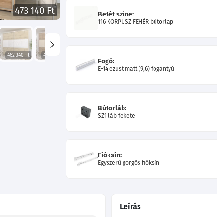
473 140 Ft
Betét színe:
116 KORPUSZ FEHÉR bútorlap
462 340 Ft
462 340 Ft
463 060 Ft
432 730 Ft
432 190 Ft
449 470 Ft
Fogó:
E-14 ezüst matt (9,6) fogantyú
Bútorláb:
SZ1 láb fekete
Fióksín:
Egyszerű görgős fióksín
Leírás