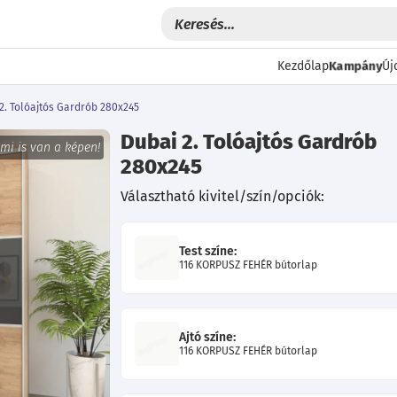
Kampány
Kezdőlap
Új
2. Tolóajtós Gardrób 280x245
Dubai 2. Tolóajtós Gardrób
 mi is van a képen!
280x245
Választható kivitel/szín/opciók:
Test színe:
116 KORPUSZ FEHÉR bútorlap
Következő
Ajtó színe:
116 KORPUSZ FEHÉR bútorlap