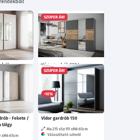
trendekből!
SZUPER ÁR!
rdrób
Hága gardrób 200 Lux
SZUPER ÁR!
3
Mé:65
cm
Ma:215
Sz:200
Mé:65
cm
zín!
Választható színek!
185 045
193 415
-10%
Ft
Ft
rób - Fekete /
Vidor gardrób 150
 tölgy
Ma:215
Sz:151
Mé:65
cm
Választható színek!
0
Mé:65
cm