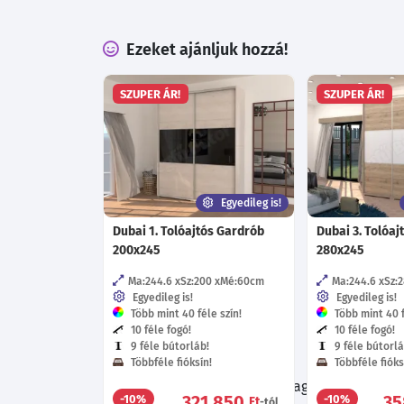
Ezeket ajánljuk hozzá!
SZUPER ÁR!
SZUPER ÁR!
Egyedileg is!
Dubai 1. Tolóajtós Gardrób
Dubai 3. Tolóaj
200x245
280x245
Ma:244.6
Sz:200
Mé:60
cm
Ma:244.6
Sz:
Egyedileg is!
Egyedileg is!
Több mint 40 féle szín!
Több mint 40 f
10 féle fogó!
10 féle fogó!
9 féle bútorláb!
9 féle bútorlá
Többféle fióksín!
Többféle fióks
Böngészés közben ne hagyd ki a további 
321 850
35
-10%
-10%
Ft
-tól