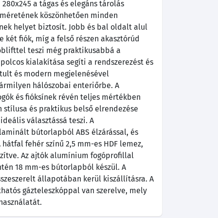
b 280x245 a tágas és elegáns tárolás
y méretének köszönhetően minden
ek helyet biztosít. Jobb és bal oldalt alul
te két fiók, míg a felső részen akasztórúd
blifttel teszi még praktikusabbá a
 polcos kialakítása segíti a rendszerezést és
sztult és modern megjelenésével
ármilyen hálószobai enteriőrbe. A
fogók és fióksínek révén teljes mértékben
 stílusa és praktikus belső elrendezése
deális választássá teszi. A
aminált bútorlapból ABS élzárással, és
 hátfal fehér színű 2,5 mm-es HDF lemez,
ítve. Az ajtók alumínium fogóprofillal
intén 18 mm-es bútorlapból készül. A
zeszerelt állapotában kerül kiszállításra. A
ithatós gázteleszkóppal van szerelve, mely
használatát.