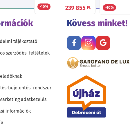
239 855
-10%
Ft
-10%
ormációk
Kövess minket!
delmi tájékoztató
os szerződési feltételek
teladóknak
lés-bejelentési rendszer
 Marketing adatkezelés
ási információk
ia