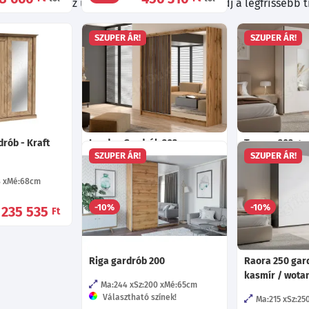
. Fedezd fel az új lehetőségeket és inspirálódj a legfrissebb 
SZUPER ÁR!
SZUPER ÁR!
drób - Kraft
London Gardrób 203
Tonson 203 ga
SZUPER ÁR!
SZUPER ÁR!
Ma:215
Sz:203
Mé:60
cm
Ma:215
Sz:20
Választható szín vagy tükör!
Választható s
8
Mé:68
cm
213 035
-10%
-10%
235 535
Ft
-tól
Ft
Riga gardrób 200
Raora 250 gard
kasmír / wotan
Ma:244
Sz:200
Mé:65
cm
Választható színek!
Ma:215
Sz:25