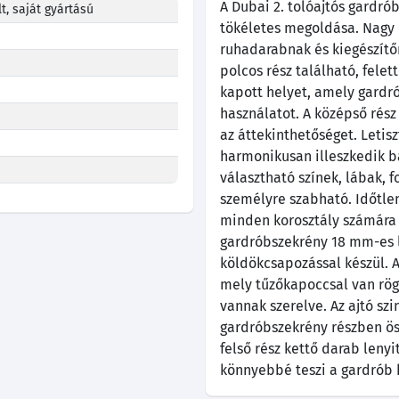
A Dubai 2. tolóajtós gardró
t, saját gyártású
tökéletes megoldása. Nag
ruhadarabnak és kiegészítőn
polcos rész található, felet
kapott helyet, amely gardró
használatot. A középső rész
az áttekinthetőséget. Leti
harmonikusan illeszkedik b
választható színek, lábak, 
személyre szabható. Időtlen
minden korosztály számára i
gardróbszekrény 18 mm-es l
köldökcsapozással készül. A
mely tűzőkapoccsal van rögz
vannak szerelve. Az ajtó sz
gardróbszekrény részben öss
felső rész kettő darab leny
könnyebbé teszi a gardrób 