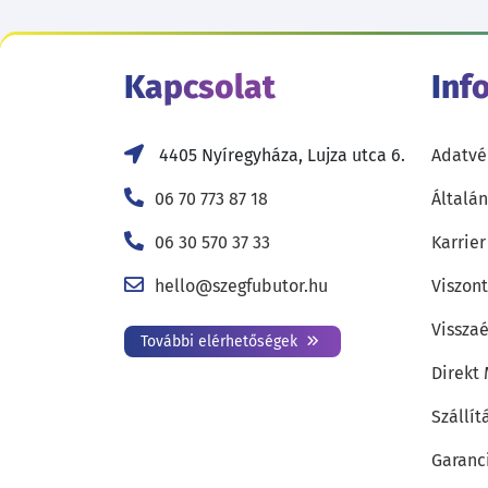
Kapcsolat
Inf
4405 Nyíregyháza, Lujza utca 6.
Adatvé
06 70 773 87 18
Általán
06 30 570 37 33
Karrier
hello@szegfubutor.hu
Viszon
Visszaé
További elérhetőségek
Direkt
Szállít
Garanc