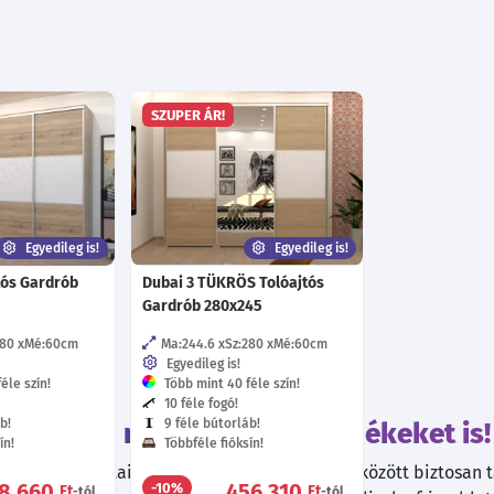
SZUPER ÁR!
Egyedileg is!
Egyedileg is!
tós Gardrób
Dubai 3 TÜKRÖS Tolóajtós
Gardrób 280x245
280
Mé:60
cm
Ma:244.6
Sz:280
Mé:60
cm
Egyedileg is!
éle szín!
Több mint 40 féle szín!
10 féle fogó!
b!
9 féle bútorláb!
Tekintsd meg ezeket a termékeket is!
ín!
Többféle fióksín!
kiváló ajánlatainkat! Válogatott termékeink között biztosan ta
8 660
456 310
-10%
Ft
Ft
-tól
-tól