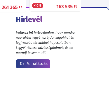
163 535
-10%
261 365
Ft
Ft
Hírlevél
Iratkozz fel hírlevelünkre, hogy mindig
naprakész legyél az újdonságokkal és
legfrissebb híreinkkel kapcsolatban.
Legyél részese közösségünknek, és ne
maradj le semmiről!
Feliratkozás