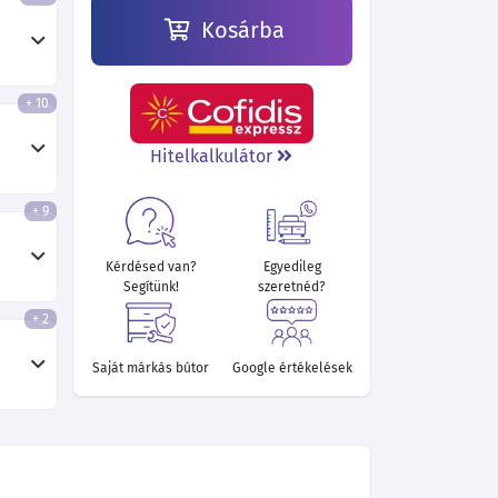
Kosárba
+ 10
420 400 Ft
449 470 Ft
480 070 Ft
472 330 Ft
533 260 Ft
432 190 Ft
Hitelkalkulátor
+ 9
Kérdésed van?
Egyedileg
Segítünk!
szeretnéd?
+ 2
Saját márkás bútor
Google értékelések