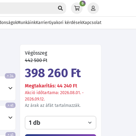
0
donságok
Munkáink
Karrier
Gyakori kérdések
Kapcsolat
Végösszeg
442 500 Ft
398 260 Ft
+ 34
Megtakarítás: 44 240 Ft
Akció időtartama: 2026.08.01. -
2026.09.12.
Az árak az áfát tartalmazzák.
+ 41
+ 41