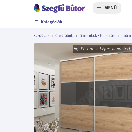
MENÜ
Kategóriák
Kezdőlap
Gardróbok
Gardróbok - tolóajtós
Dubai 
Kattints a képre, hogy lásd,
Előző