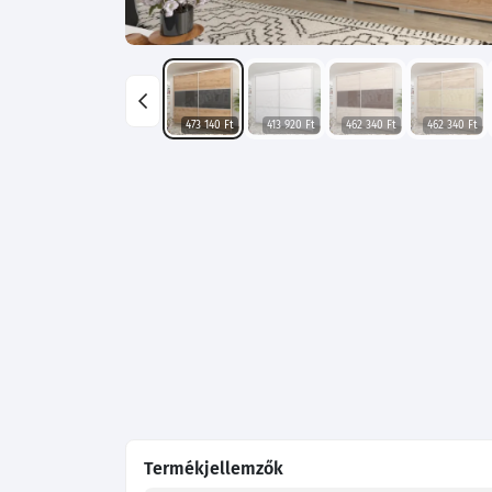
473 140 Ft
413 920 Ft
462 340 Ft
462 340 Ft
Termékjellemzők