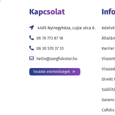
Kapcsolat
Inf
4405 Nyíregyháza, Lujza utca 6.
Adatvé
06 70 773 87 18
Általán
06 30 570 37 33
Karrier
hello@szegfubutor.hu
Viszon
Visszaé
További elérhetőségek
Direkt
Szállít
Garanc
Cofidis