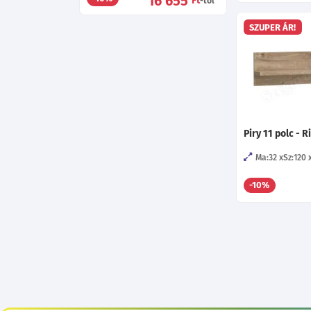
16 655
Ft
-tól
SZUPER ÁR!
Piry 11 polc - 
Ma:32
Sz:120
-10%