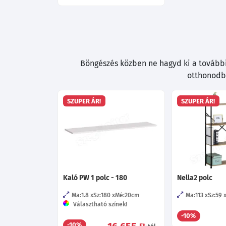
Böngészés közben ne hagyd ki a további 
otthonodba
SZUPER ÁR!
SZUPER ÁR!
Kaló PW 1 polc - 180
Nella2 polc
Ma:1.8
Sz:180
Mé:20
cm
Ma:113
Sz:59
Választható színek!
-10%
-10%