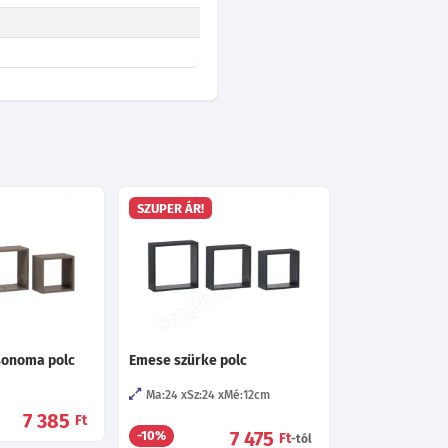
SZUPER ÁR!
sonoma polc
Emese szürke polc
Ma:24
Sz:24
Mé:12
cm
7 385
Ft
7 475
-10%
Ft
-tól