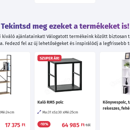
Tekintsd meg ezeket a termékeket is!
kiváló ajánlatainkat! Válogatott termékeink között biztosan ta
. Fedezd fel az új lehetőségeket és inspirálódj a legfrissebb 
SZUPER ÁR!
Kaló RM5 polc
Könyvespolc, t
rekeszes, feh
Mé:24
cm
Ma:31
Sz:30
Mé:25
cm
17 375
64 985
-10%
Ft
Ft
-tól