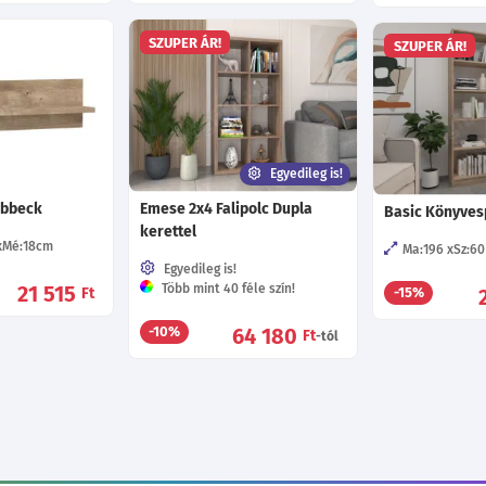
SZUPER ÁR!
SZUPER ÁR!
Egyedileg is!
Ribbeck
Emese 2x4 Falipolc Dupla
Basic Könyvesp
kerettel
Mé:18
cm
Ma:196
Sz:60
Egyedileg is!
21 515
Több mint 40 féle szín!
Ft
-15%
64 180
-10%
Ft
-tól