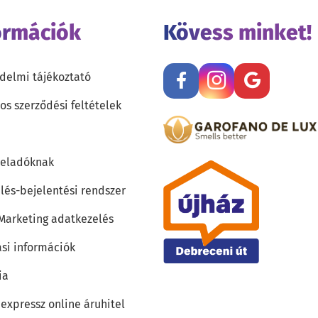
ormációk
Kövess minket!
delmi tájékoztató
os szerződési feltételek
teladóknak
lés-bejelentési rendszer
 Marketing adatkezelés
ási információk
ia
 expressz online áruhitel