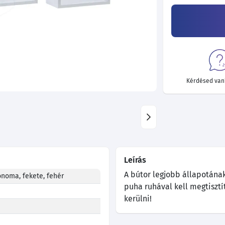
Kérdésed van?
Leírás
A bútor legjobb állapotána
onoma, fekete, fehér
puha ruhával kell megtisztí
kerülni!