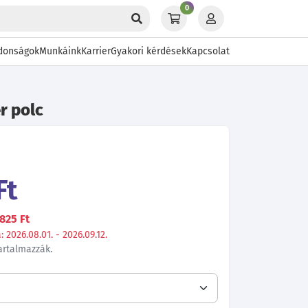
0
donságok
Munkáink
Karrier
Gyakori kérdések
Kapcsolat
r polc
Ft
825 Ft
 2026.08.01. - 2026.09.12.
tartalmazzák.