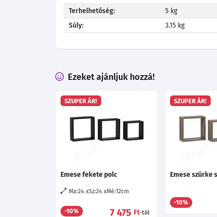
Terhelhetőség:
5 kg
Súly:
3.15 kg
Ezeket ajánljuk hozzá!
SZUPER ÁR!
SZUPER ÁR!
Emese fekete polc
Emese szürke 
Ma:24
Sz:24
Mé:12
cm
-10%
7 475
-10%
Ft
-tól