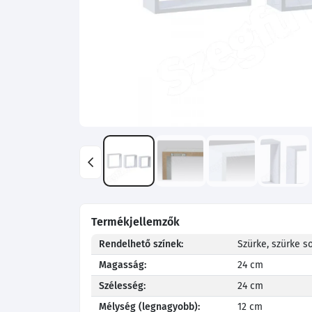
Termékjellemzők
Rendelhető színek:
Szürke, szürke s
Magasság:
24 cm
Szélesség:
24 cm
Mélység (legnagyobb):
12 cm