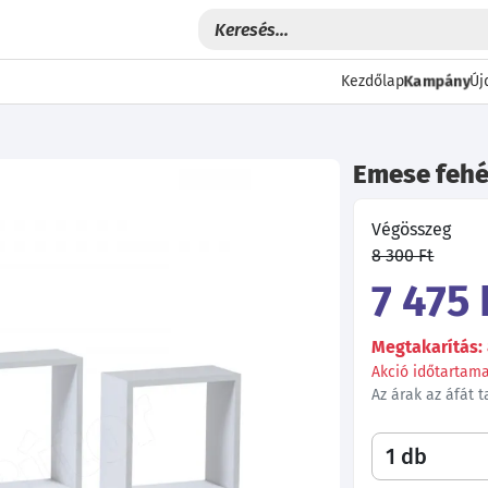
Kampány
Kezdőlap
Új
Emese fehé
Végösszeg
8 300 Ft
7 475 
Megtakarítás: 
Akció időtartama:
Az árak az áfát 
Következő