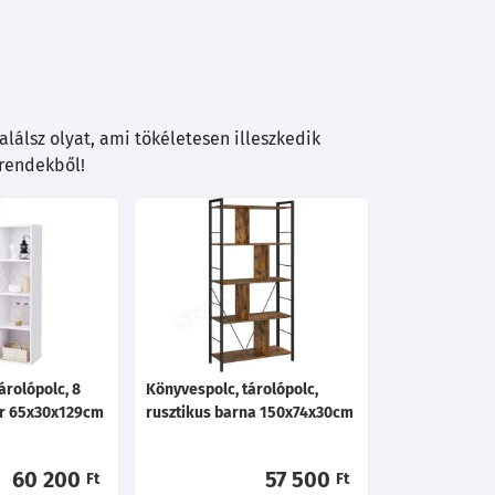
lálsz olyat, ami tökéletesen illeszkedik
trendekből!
árolópolc, 8
Könyvespolc, tárolópolc,
ér 65x30x129cm
rusztikus barna 150x74x30cm
60 200
57 500
Ft
Ft