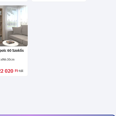
olc 60 Szoklis
Mé:30
cm
22 020
Ft
-tól