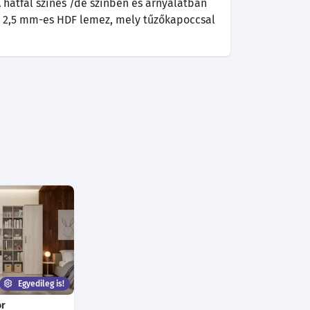
 hátfal színes /de színben és árnyalatban
l/ 2,5 mm-es HDF lemez, mely tűzőkapoccsal
Egyedileg is!
or