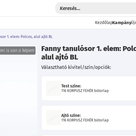
Kampány
Kezdőlap
Új
sor 1. elem: Polcos, alul ajtó BL
Fanny tanulósor 1. elem: Pol
 mi is van a képen!
alul ajtó BL
Választható kivitel/szín/opciók:
Test színe:
116 KORPUSZ FEHÉR bútorlap
Következő
Ajtó színe:
116 KORPUSZ FEHÉR bútorlap