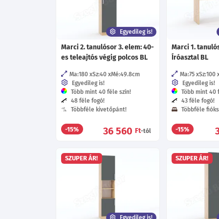
Egyedileg is!
Marci 2. tanulósor 3. elem: 40-
Marci 1. tanuló
es teleajtós végig polcos BL
Íróasztal BL
Ma:180
Sz:40
Mé:49.8
cm
Ma:75
Sz:100
Egyedileg is!
Egyedileg is!
Több mint 40 féle szín!
Több mint 40 f
48 féle fogó!
43 féle fogó!
Többféle kivetőpánt!
Többféle fióks
36 560
-15%
-15%
Ft
-tól
SZUPER ÁR!
SZUPER ÁR!
Egyedileg is!