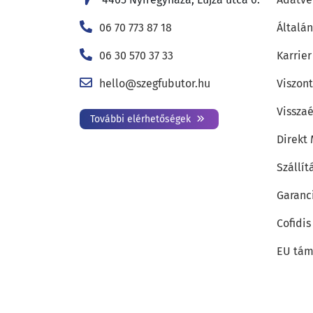
06 70 773 87 18
Általán
06 30 570 37 33
Karrier
hello@szegfubutor.hu
Viszon
Visszaé
További elérhetőségek
Direkt
Szállít
Garanc
Cofidis
EU tám