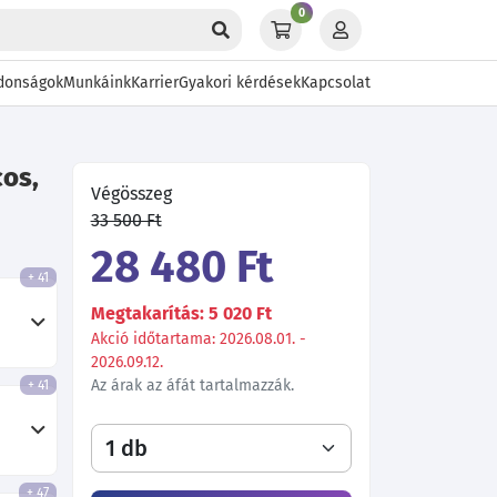
0
donságok
Munkáink
Karrier
Gyakori kérdések
Kapcsolat
cos,
Végösszeg
33 500 Ft
28 480 Ft
+ 41
Megtakarítás: 5 020 Ft
Akció időtartama: 2026.08.01. -
2026.09.12.
Az árak az áfát tartalmazzák.
+ 41
+ 47