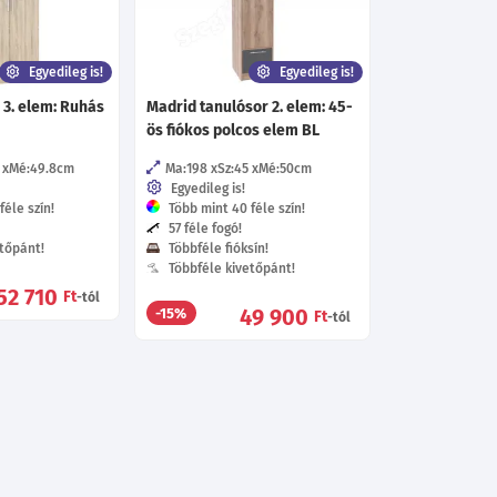
Egyedileg is!
Egyedileg is!
 3. elem: Ruhás
Madrid tanulósor 2. elem: 45-
ös fiókos polcos elem BL
Mé:49.8
cm
Ma:198
Sz:45
Mé:50
cm
Egyedileg is!
éle szín!
Több mint 40 féle szín!
57 féle fogó!
tőpánt!
Többféle fióksín!
Többféle kivetőpánt!
52 710
Ft
-tól
49 900
-15%
Ft
-tól