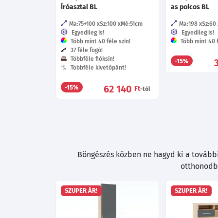
Íróasztal BL
as polcos BL
Ma:75+100
Sz:100
Mé:51
cm
Ma:198
Sz:60
Egyedileg is!
Egyedileg is!
Több mint 40 féle szín!
Több mint 40 f
37 féle fogó!
Többféle fióksín!
-15%
Többféle kivetőpánt!
62 140
-15%
Ft
-tól
Böngészés közben ne hagyd ki a további 
otthonodba
SZUPER ÁR!
SZUPER ÁR!