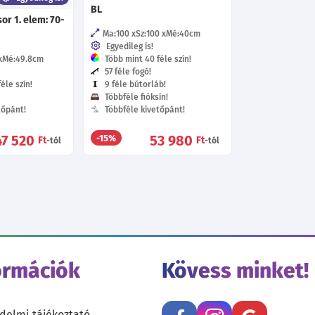
BL
sor 1. elem: 70-
Ma:100
Sz:100
Mé:40
cm
Egyedileg is!
Mé:49.8
cm
Több mint 40 féle szín!
57 féle fogó!
éle szín!
9 féle bútorláb!
Többféle fióksín!
tőpánt!
Többféle kivetőpánt!
47 520
53 980
-15%
Ft
Ft
-tól
-tól
ormációk
Kövess minket!
delmi tájékoztató