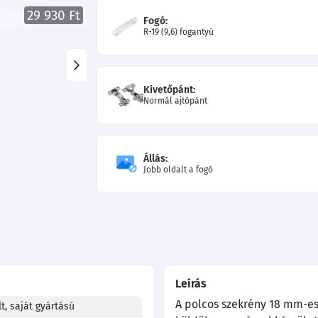
29 930 Ft
Fogó:
R-19 (9,6) fogantyú
Kivetőpánt:
Normál ajtópánt
Állás:
Jobb oldalt a fogó
Leírás
A polcos szekrény 18 mm-es
t, saját gyártású