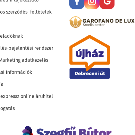
os szerződési feltételek
teladóknak
lés-bejelentési rendszer
 Marketing adatkezelés
ási információk
ia
 expressz online áruhitel
ogatás