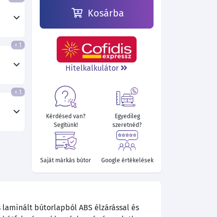
Kosárba
+ 1
Hitelkalkulátor
+ 1
Kérdésed van?
Egyedileg
Segítünk!
szeretnéd?
Saját márkás bútor
Google értékelések
 laminált bútorlapból ABS élzárással és