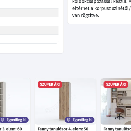
köldökcsapozással készül. A
eltérhet a korpusz színétő
van rögzítve.
SZUPER ÁR!
SZUPER ÁR!
Egyedileg is!
Egyedileg is!
 3. elem: 60-
Fanny tanulósor 4. elem: 50-
Fanny tanulós