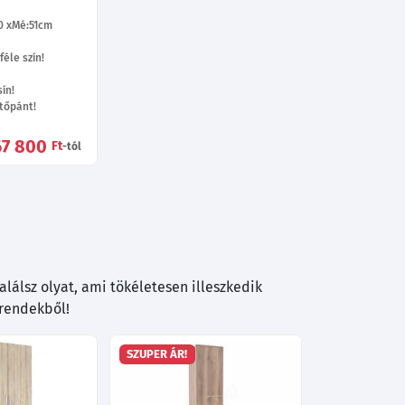
0
Mé:51
cm
éle szín!
ín!
tőpánt!
67 800
Ft
-tól
lálsz olyat, ami tökéletesen illeszkedik
trendekből!
SZUPER ÁR!