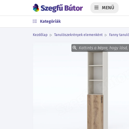
MENÜ
Kategóriák
Kezdőlap
Tanulószekrények elemenként
Fanny tanuló
Kattints a képre, hogy lásd,
Előző