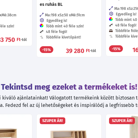
es ruhás BL
Ma:198
Sz:25
Egyedileg is!
Mé:38
cm
Ma:198
Sz:50
Mé:51
cm
Több mint 40 f
Egyedileg is!
48 féle fogó!
éle szín!
Több mint 40 féle szín!
Többféle fióks
48 féle fogó!
Többféle kive
Többféle kivetőpánt!
33 750
Ft
-tól
1
-15%
39 280
-15%
Ft
-tól
Tekintsd meg ezeket a termékeket is!
kiváló ajánlatainkat! Válogatott termékeink között biztosan ta
. Fedezd fel az új lehetőségeket és inspirálódj a legfrissebb 
SZUPER ÁR!
SZUPER ÁR!