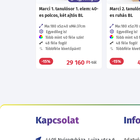
Marci 1. tanulósor 1. elem: 40-
Marci 2. tanuló
es polcos, két ajtós BL
es ruhás BL
Ma:180
Sz:40
Mé:37
cm
Ma:180
Sz:70
Egyedileg is!
Egyedileg is!
Több mint 40 féle szín!
Több mint 40 f
48 féle fogó!
48 féle fogó!
Többféle kivetőpánt!
Többféle kive
29 160
-15%
-15%
Ft
-tól
Kapcsolat
Inf
4405 Nyíregyháza, Lujza utca 6.
Adatvé