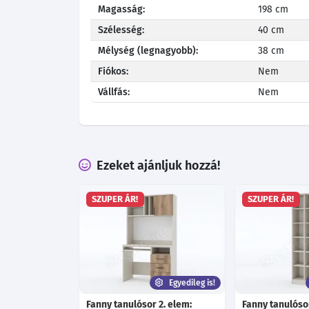
Magasság:
198 cm
Szélesség:
40 cm
Mélység (legnagyobb):
38 cm
Fiókos:
Nem
Vállfás:
Nem
Ezeket ajánljuk hozzá!
SZUPER ÁR!
SZUPER ÁR!
Egyedileg is!
Fanny tanulósor 2. elem:
Fanny tanulósor