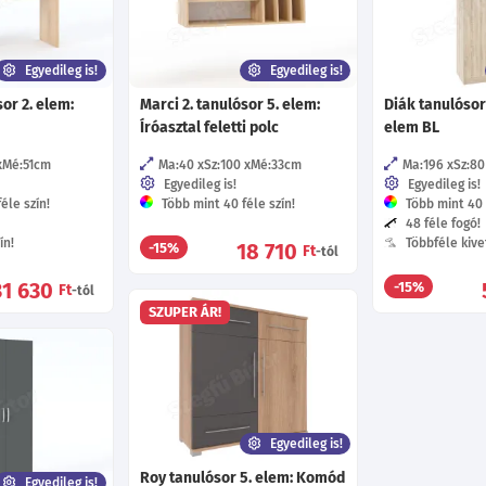
Egyedileg is!
Egyedileg is!
sor 2. elem:
Marci 2. tanulósor 5. elem:
Diák tanulósor
Íróasztal feletti polc
elem BL
Mé:51
cm
Ma:40
Sz:100
Mé:33
cm
Ma:196
Sz:80
Egyedileg is!
Egyedileg is!
éle szín!
Több mint 40 féle szín!
Több mint 40 f
48 féle fogó!
ín!
Többféle kive
18 710
-15%
Ft
-tól
31 630
-15%
Ft
-tól
SZUPER ÁR!
Egyedileg is!
Roy tanulósor 5. elem: Komód
Egyedileg is!