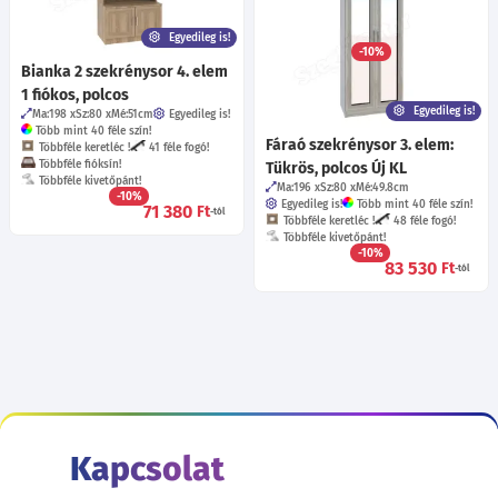
50 féle fogó!
7 féle bútorláb!
Többféle fióksín!
Többféle kivetőpánt!
Egyedileg is!
-10%
61 660
Ft
Bianka 2 szekrénysor 4. elem
-tól
1 fiókos, polcos
Egyedileg is!
Ma:198
Sz:80
Mé:51
cm
Egyedileg is!
Több mint 40 féle szín!
Fáraó szekrénysor 3. elem:
Többféle keretléc !
41 féle fogó!
Többféle fióksín!
Tükrös, polcos Új KL
Többféle kivetőpánt!
Ma:196
Sz:80
Mé:49.8
cm
-10%
Egyedileg is!
Több mint 40 féle szín!
71 380
Ft
-tól
Többféle keretléc !
48 féle fogó!
Többféle kivetőpánt!
-10%
83 530
Ft
-tól
Kapcsolat