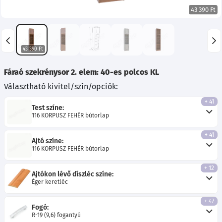
43 390 Ft
43 390 Ft
Fáraó szekrénysor 2. elem: 40-es polcos KL
Választható kivitel/szín/opciók:
+ 41
Test színe:
116 KORPUSZ FEHÉR bútorlap
+ 41
Ajtó színe:
116 KORPUSZ FEHÉR bútorlap
+ 12
Ajtókon lévő díszléc színe:
Éger keretléc
+ 47
Fogó:
R-19 (9,6) fogantyú