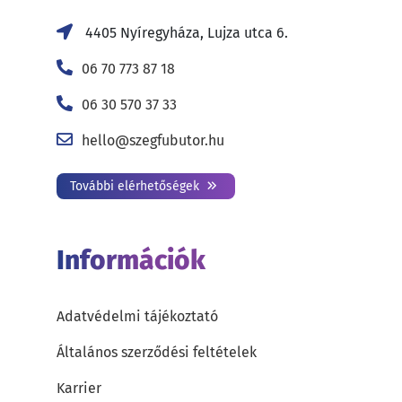
4405 Nyíregyháza, Lujza utca 6.
06 70 773 87 18
06 30 570 37 33
hello@szegfubutor.hu
További elérhetőségek
Információk
Adatvédelmi tájékoztató
Általános szerződési feltételek
Karrier