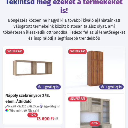
Tekintsd meg ezeket a termékeket
is!
Böngészés közben ne hagyd ki a további kiváló ajánlatainkat!
Válogatott termékeink között biztosan találsz olyat, ami
tökéletesen illeszkedik otthonodba. Fedezd fel az új lehetőségeket
és inspirálódj a legfrissebb trendekből!
SZUPER ÁR!
SZUPER ÁR!
Egyedileg is!
Egyedileg is!
Nápoly szekrénysor 2/B.
Baron szekrénysor, 1. elem:
SZUPER ÁR!
elem: Áthidaló
80-as ruhás
Ma:40
Sz:120
Mé:35
cm
Egyedileg is!
Ma:196
Sz:80
Mé:50
cm
Egyedileg is!
Több mint 40 féle szín!
Több mint 40 féle szín!
-10%
9 féle keretléc !
41 féle fogó!
13 690
Ft
-tól
Többféle kivetőpánt!
-10%
65 800
Ft
-tól