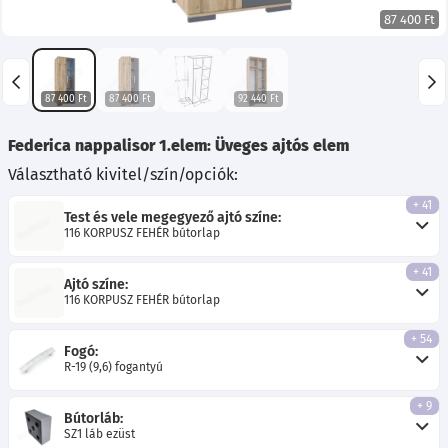
87 400 Ft
87 400 Ft
87 400 Ft
92 440 Ft
Federica nappalisor 1.elem: Üveges ajtós elem
Választható kivitel/szín/opciók:
+ 41
Test és vele megegyező ajtó színe:
116 KORPUSZ FEHÉR bútorlap
+ 41
Ajtó színe:
116 KORPUSZ FEHÉR bútorlap
+ 54
Fogó:
R-19 (9,6) fogantyú
+ 9
Bútorláb:
SZ1 láb ezüst