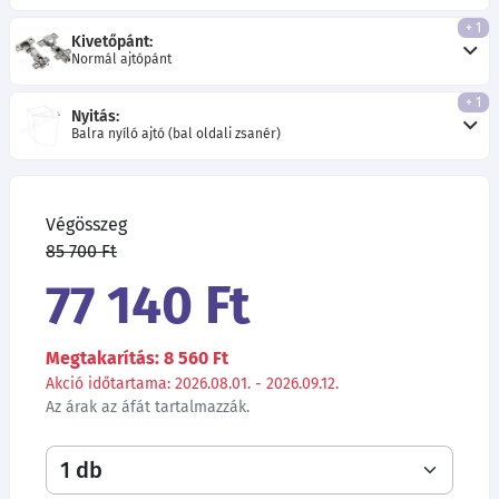
+ 1
Kivetőpánt:
Normál ajtópánt
+ 1
Nyitás:
Balra nyíló ajtó (bal oldali zsanér)
Végösszeg
85 700 Ft
77 140 Ft
Megtakarítás: 8 560 Ft
Akció időtartama: 2026.08.01. - 2026.09.12.
Az árak az áfát tartalmazzák.