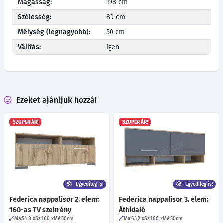
Magasság:
198 cm
Szélesség:
80 cm
Mélység (legnagyobb):
50 cm
Vállfás:
Igen
Ezeket ajánljuk hozzá!
SZUPER ÁR!
SZUPER ÁR!
Egyedileg is!
Egyedileg is!
Federica nappalisor 2. elem:
Federica nappalisor 3. elem:
160-as TV szekrény
Áthidaló
Ma:54.8
Sz:160
Mé:50
cm
Ma:63,2
Sz:160
Mé:50
cm