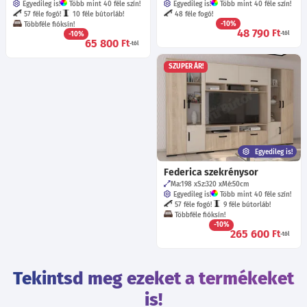
Egyedileg is!
Több mint 40 féle szín!
Egyedileg is!
Több mint 40 féle szín!
57 féle fogó!
10 féle bútorláb!
48 féle fogó!
-10%
Többféle fióksín!
48 790
Ft
-10%
-tól
65 800
Ft
-tól
SZUPER ÁR!
Egyedileg is!
Federica szekrénysor
Ma:198
Sz:320
Mé:50
cm
Egyedileg is!
Több mint 40 féle szín!
57 féle fogó!
9 féle bútorláb!
Többféle fióksín!
-10%
265 600
Ft
-tól
Tekintsd meg ezeket a termékeket
is!