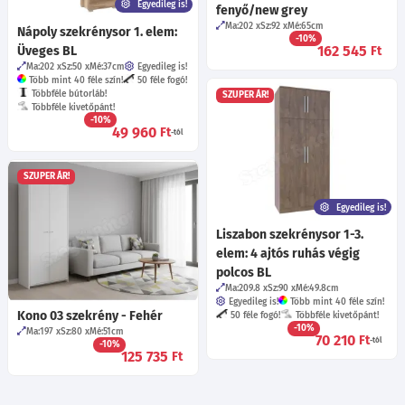
Egyedileg is!
fenyő/new grey
Ma:202
Sz:92
Mé:65
cm
Nápoly szekrénysor 1. elem:
-10%
162 545
Üveges BL
Ft
Ma:202
Sz:50
Mé:37
cm
Egyedileg is!
Több mint 40 féle szín!
50 féle fogó!
Többféle bútorláb!
SZUPER ÁR!
Többféle kivetőpánt!
-10%
49 960
Ft
-tól
SZUPER ÁR!
Egyedileg is!
Liszabon szekrénysor 1-3.
elem: 4 ajtós ruhás végig
polcos BL
Ma:209.8
Sz:90
Mé:49.8
cm
Egyedileg is!
Több mint 40 féle szín!
Kono 03 szekrény - Fehér
50 féle fogó!
Többféle kivetőpánt!
-10%
Ma:197
Sz:80
Mé:51
cm
70 210
Ft
-tól
-10%
125 735
Ft