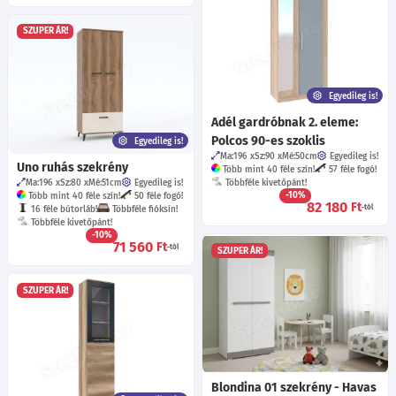
SZUPER ÁR!
Egyedileg is!
Adél gardróbnak 2. eleme:
Polcos 90-es szoklis
Egyedileg is!
Ma:196
Sz:90
Mé:50
cm
Egyedileg is!
Uno ruhás szekrény
Több mint 40 féle szín!
57 féle fogó!
Ma:196
Sz:80
Mé:51
cm
Egyedileg is!
Többféle kivetőpánt!
-10%
Több mint 40 féle szín!
50 féle fogó!
82 180
Ft
-tól
16 féle bútorláb!
Többféle fióksín!
Többféle kivetőpánt!
-10%
71 560
Ft
-tól
SZUPER ÁR!
SZUPER ÁR!
Blondina 01 szekrény - Havas