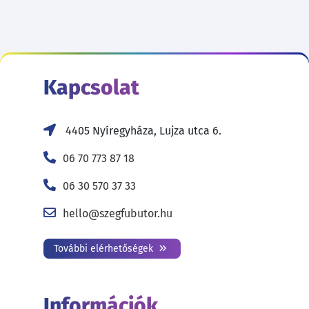
Kapcsolat
4405 Nyíregyháza, Lujza utca 6.
06 70 773 87 18
06 30 570 37 33
hello@szegfubutor.hu
További elérhetőségek
Információk