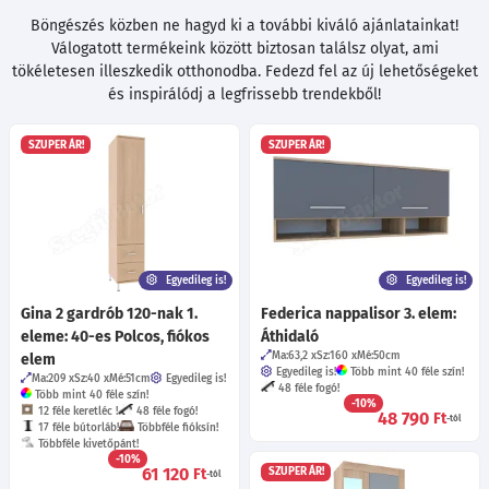
Böngészés közben ne hagyd ki a további kiváló ajánlatainkat!
Válogatott termékeink között biztosan találsz olyat, ami
tökéletesen illeszkedik otthonodba. Fedezd fel az új lehetőségeket
és inspirálódj a legfrissebb trendekből!
SZUPER ÁR!
SZUPER ÁR!
Egyedileg is!
Egyedileg is!
Gina 2 gardrób 120-nak 1.
Federica nappalisor 3. elem:
eleme: 40-es Polcos, fiókos
Áthidaló
Ma:63,2
Sz:160
Mé:50
cm
elem
Egyedileg is!
Több mint 40 féle szín!
Ma:209
Sz:40
Mé:51
cm
Egyedileg is!
48 féle fogó!
Több mint 40 féle szín!
-10%
12 féle keretléc !
48 féle fogó!
48 790
Ft
-tól
17 féle bútorláb!
Többféle fióksín!
Többféle kivetőpánt!
-10%
61 120
Ft
SZUPER ÁR!
-tól