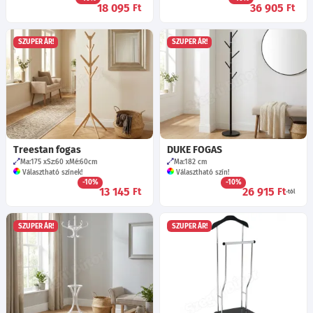
18 095
36 905
Ft
Ft
SZUPER ÁR!
SZUPER ÁR!
Treestan fogas
DUKE FOGAS
Ma:175
Sz:60
Mé:60
cm
Ma:182
cm
Választható színek!
Választható szín!
-10%
-10%
13 145
26 915
Ft
Ft
-tól
SZUPER ÁR!
SZUPER ÁR!