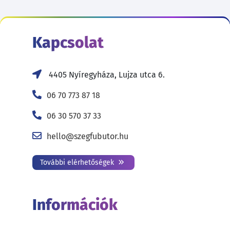
Kapcsolat
4405 Nyíregyháza, Lujza utca 6.
06 70 773 87 18
06 30 570 37 33
hello@szegfubutor.hu
További elérhetőségek
Információk