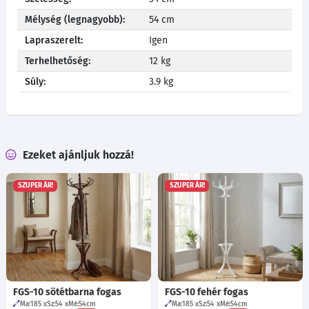
Mélység (legnagyobb):
54 cm
Lapraszerelt:
Igen
Terhelhetőség:
12 kg
Súly:
3.9 kg
Ezeket ajánljuk hozzá!
SZUPER ÁR!
SZUPER ÁR!
FGS-10 sötétbarna fogas
FGS-10 fehér fogas
Ma:185
Sz:54
Mé:54
cm
Ma:185
Sz:54
Mé:54
cm