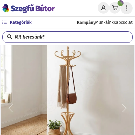
0
Kampány
Kategóriák
Munkáink
Kapcsolat
Mit keresünk?
Előző
Köve