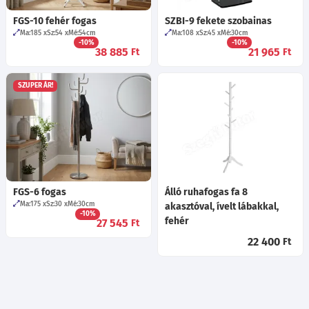
FGS-10 fehér fogas
SZBI-9 fekete szobainas
Ma:185
Sz:54
Mé:54
cm
Ma:108
Sz:45
Mé:30
cm
-10%
-10%
38 885
21 965
Ft
Ft
SZUPER ÁR!
FGS-6 fogas
Álló ruhafogas fa 8
Ma:175
Sz:30
Mé:30
cm
akasztóval, ívelt lábakkal,
-10%
fehér
27 545
Ft
22 400
Ft