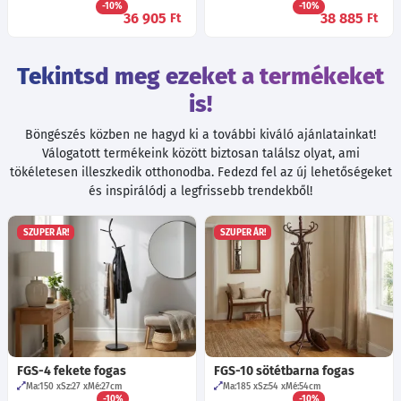
-10%
-10%
36 905
38 885
Ft
Ft
Tekintsd meg ezeket a termékeket
is!
Böngészés közben ne hagyd ki a további kiváló ajánlatainkat!
Válogatott termékeink között biztosan találsz olyat, ami
tökéletesen illeszkedik otthonodba. Fedezd fel az új lehetőségeket
és inspirálódj a legfrissebb trendekből!
SZUPER ÁR!
SZUPER ÁR!
FGS-4 fekete fogas
FGS-10 sötétbarna fogas
Ma:150
Sz:27
Mé:27
cm
Ma:185
Sz:54
Mé:54
cm
-10%
-10%