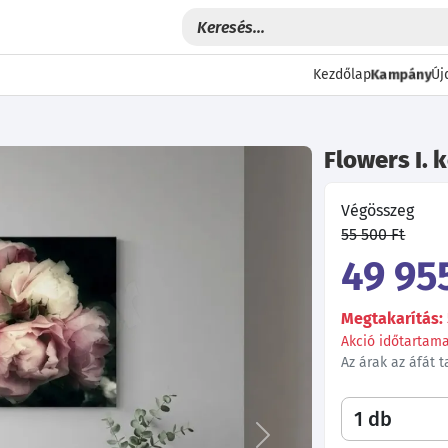
Kampány
Kezdőlap
Új
Flowers I. 
Végösszeg
55 500 Ft
49 955
Megtakarítás: 
Akció időtartama:
Az árak az áfát 
Következő