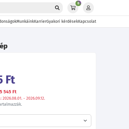
0
donságok
Munkáink
Karrier
Gyakori kérdések
Kapcsolat
kép
 Ft
5 545 Ft
 2026.08.01. - 2026.09.12.
tartalmazzák.