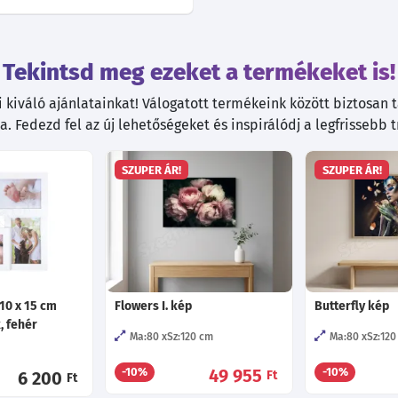
Tekintsd meg ezeket a termékeket is!
kiváló ajánlatainkat! Válogatott termékeink között biztosan ta
. Fedezd fel az új lehetőségeket és inspirálódj a legfrissebb 
SZUPER ÁR!
SZUPER ÁR!
10 x 15 cm
Flowers I. kép
Butterfly kép
, fehér
Ma:80
Sz:120
cm
Ma:80
Sz:120
49 955
-10%
-10%
6 200
Ft
Ft