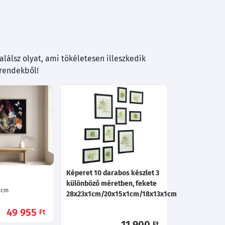
lálsz olyat, ami tökéletesen illeszkedik
trendekből!
Képeret 10 darabos készlet 3
különböző méretben, fekete
cm
28x23x1cm/20x15x1cm/18x13x1cm
49 955
Ft
11 900
Ft