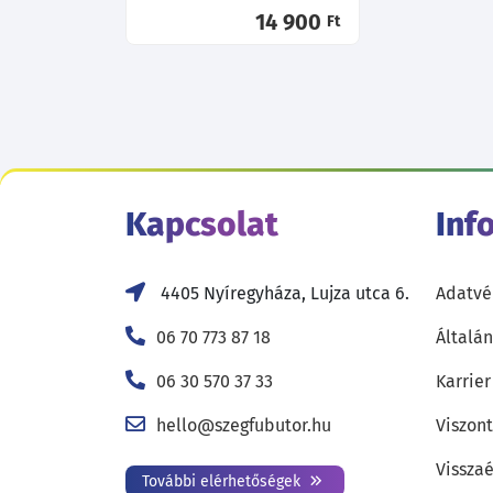
14 900
Ft
Kapcsolat
Inf
4405 Nyíregyháza, Lujza utca 6.
Adatvé
06 70 773 87 18
Általán
06 30 570 37 33
Karrier
hello@szegfubutor.hu
Viszon
Visszaé
További elérhetőségek