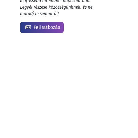
legfrissebb híreinkkel kapcsolatban.
Legyél részese közösségünknek, és ne
maradj le semmiről!
Feliratkozás