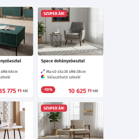
SZUPER ÁR!
ányzóasztal
Space dohányzóasztal
Mé:68
cm
Ma:40
Sz:38
Mé:38
cm
zínek!
Választható színek!
85 775
10 625
-10%
Ft
Ft
-tól
-tól
SZUPER ÁR!