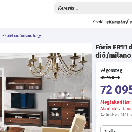
Kampány
Kezdőlap
Új
l - Sötét dió/milano tölgy
Fóris FR11 
dió/milano
Végösszeg
80 100 Ft
72 095
Megtakarítás: 
Akció időtartama:
Az árak az áfát 
Következő