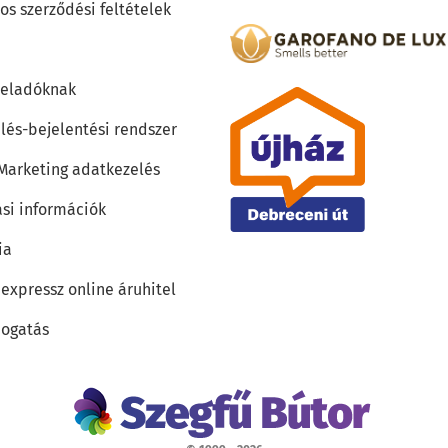
os szerződési feltételek
teladóknak
lés-bejelentési rendszer
 Marketing adatkezelés
ási információk
ia
 expressz online áruhitel
ogatás