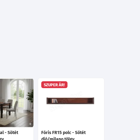
SZUPER ÁR!
al - Sötét
Fóris FR15 polc - Sötét
gy
dió/milano tölgy