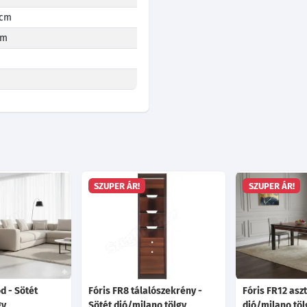
 cm
cm
SZUPER ÁR!
SZUPER ÁR!
d - Sötét
Fóris FR8 tálalószekrény -
Fóris FR12 aszt
gy
Sötét dió/milano tölgy
dió/milano töl