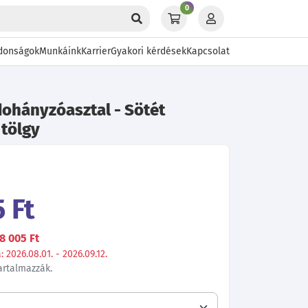
0
donságok
Munkáink
Karrier
Gyakori kérdések
Kapcsolat
dohányzóasztal - Sötét
 tölgy
 Ft
8 005 Ft
 2026.08.01. - 2026.09.12.
tartalmazzák.