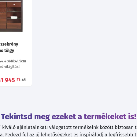
ószekrény -
no tölgy
44.4
Mé:41.5
cm
d világítás!
31 945
Ft
-tól
Tekintsd meg ezeket a termékeket is!
kiváló ajánlatainkat! Válogatott termékeink között biztosan ta
. Fedezd fel az új lehetőségeket és inspirálódj a legfrissebb 