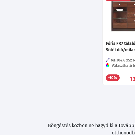
Fóris FR7 tálal
Sötét dió/mila
Ma:104.6
Sz:1
Választható le
1
-10%
Böngészés közben ne hagyd ki a további 
otthonodba