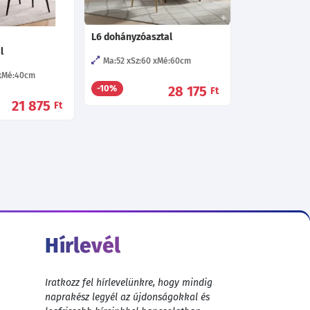
L6 dohányzóasztal
l
Ma:52
Sz:60
Mé:60
cm
Mé:40
cm
28 175
-10%
Ft
21 875
Ft
Hírlevél
Iratkozz fel hírlevelünkre, hogy mindig
naprakész legyél az újdonságokkal és