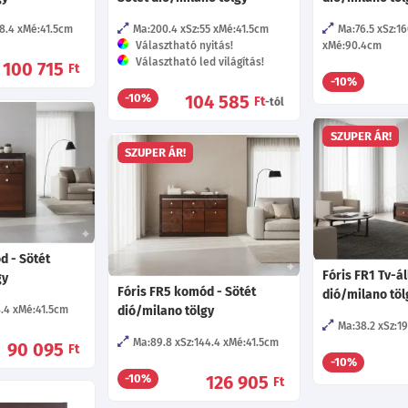
8.4
Mé:41.5
cm
Ma:200.4
Sz:55
Mé:41.5
cm
Ma:76.5
Sz:1
Választható nyitás!
Mé:90.4
cm
Választható led világítás!
100 715
Ft
-10%
104 585
-10%
Ft
-tól
SZUPER ÁR!
SZUPER ÁR!
d - Sötét
Fóris FR1 Tv-ál
gy
Fóris FR5 komód - Sötét
dió/milano töl
.4
Mé:41.5
cm
dió/milano tölgy
Ma:38.2
Sz:1
Ma:89.8
Sz:144.4
Mé:41.5
cm
90 095
Ft
-10%
126 905
-10%
Ft