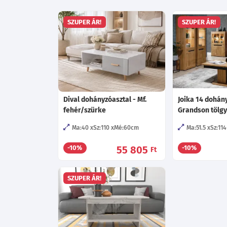
SZUPER ÁR!
SZUPER ÁR!
Dival dohányzóasztal - Mf.
Joika 14 dohány
fehér/szürke
Grandson tölgy
Ma:40
Sz:110
Mé:60
cm
Ma:51.5
Sz:114
55 805
-10%
-10%
Ft
SZUPER ÁR!