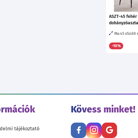
ASZT-45 fehér
dohányzóaszta
Ma:45
Sz:60
-10%
ormációk
Kövess minket!
delmi tájékoztató