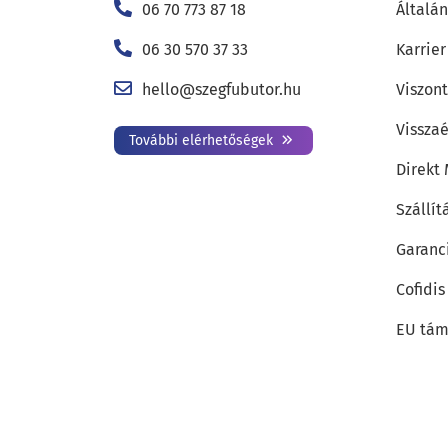
06 70 773 87 18
Általán
06 30 570 37 33
Karrier
hello@szegfubutor.hu
Viszon
Visszaé
További elérhetőségek
Direkt
Szállít
Garanc
Cofidis
EU tám