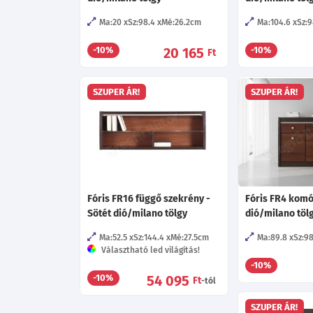
Ma:20
Sz:98.4
Mé:26.2
cm
Ma:104.6
Sz:9
20 165
-10%
-10%
Ft
SZUPER ÁR!
SZUPER ÁR!
Fóris FR16 függő szekrény -
Fóris FR4 komó
Sötét dió/milano tölgy
dió/milano töl
Ma:52.5
Sz:144.4
Mé:27.5
cm
Ma:89.8
Sz:98
Választható led világítás!
-10%
54 095
-10%
Ft
-tól
SZUPER ÁR!