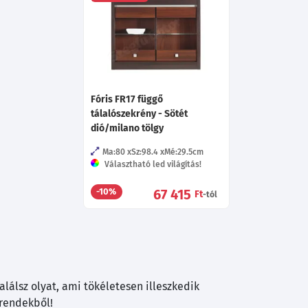
Fóris FR17 függő
tálalószekrény - Sötét
dió/milano tölgy
Ma:80
Sz:98.4
Mé:29.5
cm
Választható led világítás!
67 415
-10%
Ft
-tól
lálsz olyat, ami tökéletesen illeszkedik
trendekből!