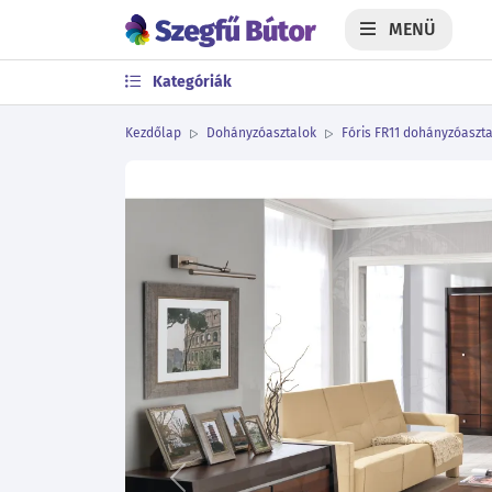
MENÜ
Kategóriák
Kezdőlap
Dohányzóasztalok
Fóris FR11 dohányzóaszta
Előző