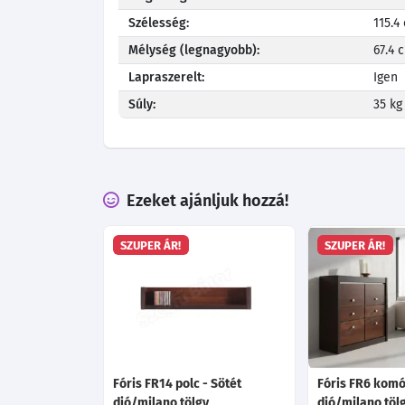
Szélesség:
115.4
Mélység (legnagyobb):
67.4 
Lapraszerelt:
Igen
Súly:
35 kg
Ezeket ajánljuk hozzá!
SZUPER ÁR!
SZUPER ÁR!
Fóris FR14 polc - Sötét
Fóris FR6 komó
dió/milano tölgy
dió/milano töl