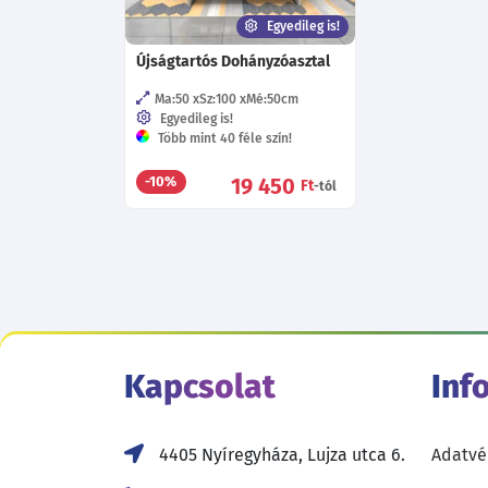
Egyedileg is!
Újságtartós Dohányzóasztal
Ma:50
Sz:100
Mé:50
cm
Egyedileg is!
Több mint 40 féle szín!
19 450
-10%
Ft
-tól
Kapcsolat
Inf
4405 Nyíregyháza, Lujza utca 6.
Adatvé