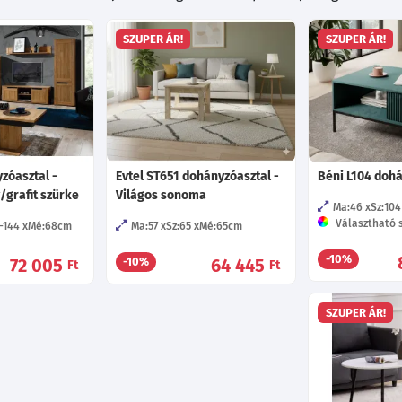
SZUPER ÁR!
SZUPER ÁR!
zóasztal -
Evtel ST651 dohányzóasztal -
Béni L104 doh
/grafit szürke
Világos sonoma
Ma:46
Sz:104
Választható s
-144
Mé:68
cm
Ma:57
Sz:65
Mé:65
cm
-10%
72 005
64 445
-10%
Ft
Ft
SZUPER ÁR!