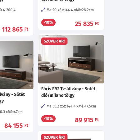
60.4-200.4
Ma:20
Sz:144.4
Mé:26.2
cm
25 835
-10%
Ft
112 865
Ft
SZUPER ÁR!
Fóris FR2 Tv-állvány - Sötét
lvány - Sötét
dió/milano tölgy
gy
Ma:55.2
Sz:144.4
Mé:47.5
cm
90.3
Mé:47
cm
89 915
-10%
Ft
84 155
Ft
SZUPER ÁR!