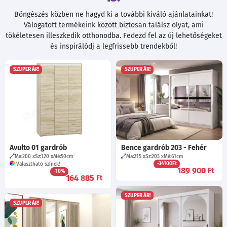
Böngészés közben ne hagyd ki a további kiváló ajánlatainkat!
Válogatott termékeink között biztosan találsz olyat, ami
tökéletesen illeszkedik otthonodba. Fedezd fel az új lehetőségeket
és inspirálódj a legfrissebb trendekből!
SZUPER ÁR!
SZUPER ÁR!
Avulto 01 gardrób
Bence gardrób 203 - Fehér
Ma:200
Sz:120
Mé:50
cm
Ma:215
Sz:203
Mé:61
cm
-34100Ft
Választható színek!
189 900
Ft
-10%
164 885
Ft
SZUPER ÁR!
SZUPER ÁR!