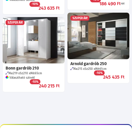
Választható színek!
186 490
Ft
-10%
-tól
243 635
Ft
SZUPER ÁR!
SZUPER ÁR!
Arnold gardrób 250
Bonn gardrób 210
Ma:215
Sz:250
Mé:61
cm
-10%
Ma:219
Sz:210
Mé:65
cm
245 435
Ft
Választható színek!
-10%
240 215
Ft