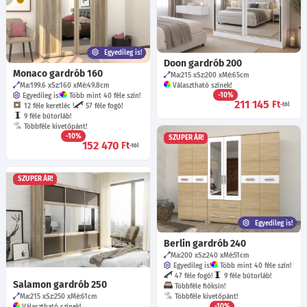
Egyedileg is!
Doon gardrób 200
Monaco gardrób 160
Ma:215
Sz:200
Mé:65
cm
Ma:199.6
Sz:160
Mé:49.8
cm
Választható színek!
-10%
Egyedileg is!
Több mint 40 féle szín!
211 145
Ft
-tól
12 féle keretléc !
57 féle fogó!
9 féle bútorláb!
Többféle kivetőpánt!
-10%
SZUPER ÁR!
152 470
Ft
-tól
SZUPER ÁR!
Egyedileg is!
Berlin gardrób 240
Ma:200
Sz:240
Mé:51
cm
Egyedileg is!
Több mint 40 féle szín!
47 féle fogó!
9 féle bútorláb!
Salamon gardrób 250
Többféle fióksín!
Ma:215
Sz:250
Mé:61
cm
Többféle kivetőpánt!
-10%