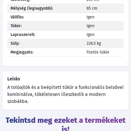
Mélység (legnagyobb):
65 cm
Vállfás:
Igen
Tükör:
Igen
Lapraszerelt:
Igen
Súly:
226.5 kg
Megjegyzés:
Füstös tükör
Leírás
A tolóajtók és a beépített tükör a funkcionális belsővel
kombinálva, tökéletesen illeszkedik a modern
szobákba.
Tekintsd meg ezeket a termékeket
is!