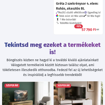
Gréta 2 szekrénysor 4. elem:
Ruhás, akasztós BL
Ma:202
Sz:80
Mé:50
cm
Egyedileg is!
Több mint 40 féle szín!
50 féle fogó!
7 féle bútorláb!
Többféle kivetőpánt!
-10%
57 790
Ft
-tól
Tekintsd meg ezeket a termékeket
is!
Böngészés közben ne hagyd ki a további kiváló ajánlatainkat!
Válogatott termékeink között biztosan találsz olyat, ami
tökéletesen illeszkedik otthonodba. Fedezd fel az új lehetőségeket
és inspirálódj a legfrissebb trendekből!
SZUPER ÁR!
SZUPER ÁR!