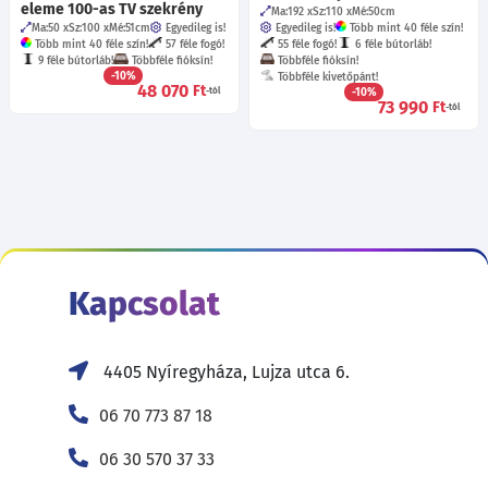
eleme 100-as TV szekrény
Ma:192
Sz:110
Mé:50
cm
Ma:50
Sz:100
Mé:51
cm
Egyedileg is!
Egyedileg is!
Több mint 40 féle szín!
Több mint 40 féle szín!
57 féle fogó!
55 féle fogó!
6 féle bútorláb!
9 féle bútorláb!
Többféle fióksín!
Többféle fióksín!
-10%
Többféle kivetőpánt!
48 070
Ft
-tól
-10%
73 990
Ft
-tól
Kapcsolat
4405 Nyíregyháza, Lujza utca 6.
06 70 773 87 18
06 30 570 37 33