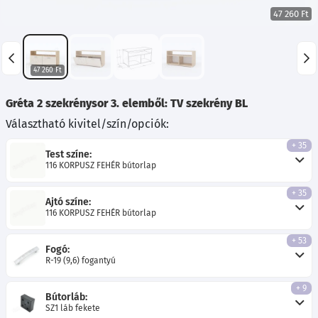
47 260 Ft
47 260 Ft
Gréta 2 szekrénysor 3. elemből: TV szekrény BL
Választható kivitel/szín/opciók:
+ 35
Test színe:
116 KORPUSZ FEHÉR bútorlap
+ 35
Ajtó színe:
116 KORPUSZ FEHÉR bútorlap
+ 53
Fogó:
R-19 (9,6) fogantyú
+ 9
Bútorláb:
SZ1 láb fekete