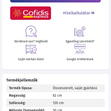
Hitelkalkulátor
Kérdésed van? Segítünk!
Egyedileg szeretnéd?
Saját márkás bútor
Google értékelések
Termékjellemzők
Termék típusa:
Összeszerelt, saját gyártású
Magasság:
62 cm
Szélesség:
120 cm
Mélység (legnagyobb):
50 cm