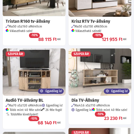
Tristan R160 tv-állvány
Krisz RTV Tv-állvány
Ma:50
Sz:160
Mé:40
cm
Ma:50
Sz:150
Mé:50
cm
Választható szín!
Választható színek!
-10%
-10%
88 115
121 955
Ft
Ft
-tól
-tól
SZUPER ÁR!
SZUPER ÁR!
Egyedileg is!
Egyedileg is!
Audió TV-állvány BL
Dia TV-Állvány
Ma:70
Sz:120
Mé:48
cm
Egyedileg is!
Ma:43.6
Sz:110
Mé:40
cm
Több mint 40 féle szín!
26 féle fogó!
Egyedileg is!
Több mint 40 féle szín!
-10%
Többféle kivetőpánt!
23 230
Ft
-10%
-tól
68 140
Ft
-tól
SZUPER ÁR!