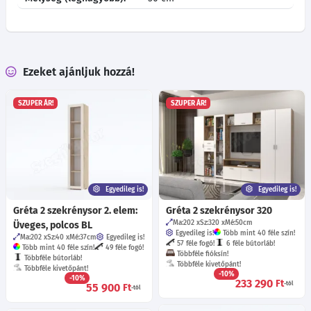
Ezeket ajánljuk hozzá!
SZUPER ÁR!
SZUPER ÁR!
Egyedileg is!
Egyedileg is!
Gréta 2 szekrénysor 2. elem:
Gréta 2 szekrénysor 320
Ma:202
Sz:320
Mé:50
cm
Üveges, polcos BL
Egyedileg is!
Több mint 40 féle szín!
Ma:202
Sz:40
Mé:37
cm
Egyedileg is!
57 féle fogó!
6 féle bútorláb!
Több mint 40 féle szín!
49 féle fogó!
Többféle fióksín!
Többféle bútorláb!
Többféle kivetőpánt!
Többféle kivetőpánt!
-10%
-10%
233 290
Ft
-tól
55 900
Ft
-tól