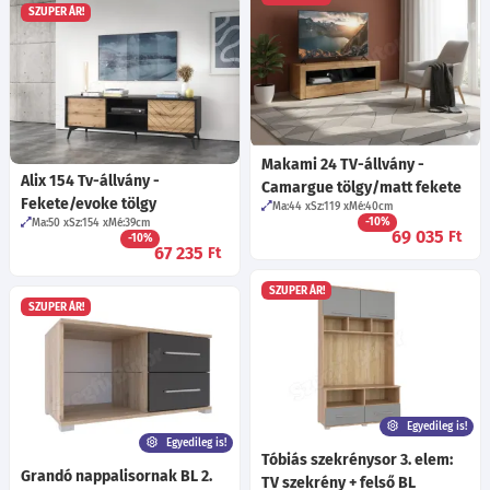
SZUPER ÁR!
Makami 24 TV-állvány -
Alix 154 Tv-állvány -
Camargue tölgy/matt fekete
Fekete/evoke tölgy
Ma:44
Sz:119
Mé:40
cm
-10%
Ma:50
Sz:154
Mé:39
cm
69 035
Ft
-10%
67 235
Ft
SZUPER ÁR!
SZUPER ÁR!
Egyedileg is!
Egyedileg is!
Tóbiás szekrénysor 3. elem:
Grandó nappalisornak BL 2.
TV szekrény + felső BL