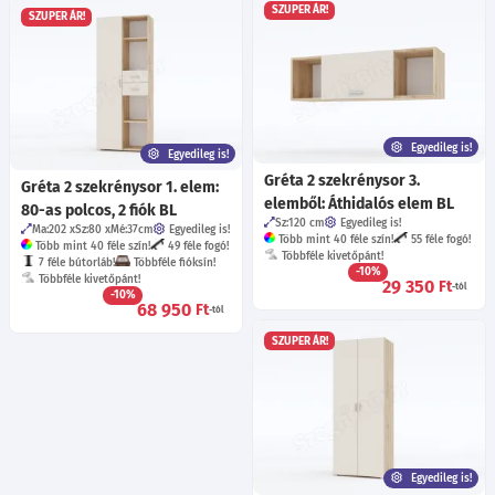
SZUPER ÁR!
SZUPER ÁR!
Egyedileg is!
Egyedileg is!
Gréta 2 szekrénysor 3.
Gréta 2 szekrénysor 1. elem:
elemből: Áthidalós elem BL
80-as polcos, 2 fiók BL
Sz:120
cm
Egyedileg is!
Ma:202
Sz:80
Mé:37
cm
Egyedileg is!
Több mint 40 féle szín!
55 féle fogó!
Több mint 40 féle szín!
49 féle fogó!
Többféle kivetőpánt!
7 féle bútorláb!
Többféle fióksín!
-10%
Többféle kivetőpánt!
29 350
Ft
-tól
-10%
68 950
Ft
-tól
SZUPER ÁR!
Egyedileg is!