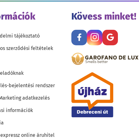
ormációk
Kövess minket!
delmi tájékoztató
os szerződési feltételek
teladóknak
lés-bejelentési rendszer
 Marketing adatkezelés
ási információk
ia
 expressz online áruhitel