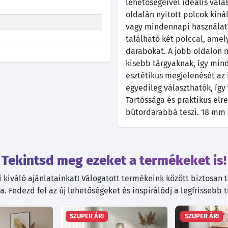
lehetőségeivel ideális vála
oldalán nyitott polcok kín
vagy mindennapi használati
található két polccal, amely
darabokat. A jobb oldalon n
kisebb tárgyaknak, így min
esztétikus megjelenését az i
egyedileg választhatók, így 
Tartóssága és praktikus el
bútordarabbá teszi. 18 mm 
Tekintsd meg ezeket a termékeket is!
kiváló ajánlatainkat! Válogatott termékeink között biztosan ta
. Fedezd fel az új lehetőségeket és inspirálódj a legfrissebb 
SZUPER ÁR!
SZUPER ÁR!