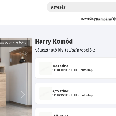
Kampány
Kezdőlap
Új
Harry Komód
 mi is van a képen!
Választható kivitel/szín/opciók:
Test színe:
116 KORPUSZ FEHÉR bútorlap
Ajtó színe:
116 KORPUSZ FEHÉR bútorlap
Következő