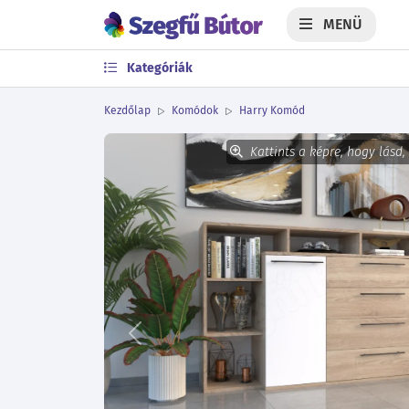
MENÜ
Kategóriák
Kezdőlap
Komódok
Harry Komód
Kattints a képre, hogy lásd,
Előző