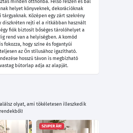
sztás minden otthonba. Felső részén és bal
álnak helyet könyveknek, dekorációknak
 tárgyaknak. Középen egy zárt szekrény
 diszkréten rejti el a ritkábban használt
égy fiók biztosít bőséges tárolóhelyet a
dig rend van a helyiségben. A komód
s fokozza, hogy színe és fogantyúi
teljesen az Ön stílusához igazítható.
rendezése hosszú távon is megbízható
vastag bútorlap adja az alapját.
lálsz olyat, ami tökéletesen illeszkedik
trendekből!
SZUPER ÁR!