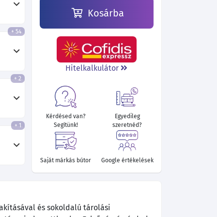
Kosárba
+ 54
100 990 Ft
99 730 Ft
97 840 Ft
96 400 Ft
Hitelkalkulátor
+ 2
Kérdésed van?
Egyedileg
Segítünk!
szeretnéd?
+ 1
Saját márkás bútor
Google értékelések
kításával és sokoldalú tárolási