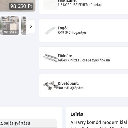
Fiók színe:
116 KORPUSZ FEHÉR bútorlap
98 650 Ft
Fogó:
R-19 (9,6) fogantyú
100 540 Ft
99 730 Ft
99 730 Ft
101 080 Ft
96 400 Ft
101 080 Ft
Fióksín:
Teljes kihúzású csapágyas fióksín
Kivetőpánt:
Normál ajtópánt
Leírás
A Harry komód modern kiala
t, saját gyártású