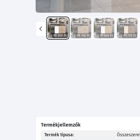
98 650 Ft
98 740 Ft
99 640 Ft
99 730 Ft
Termékjellemzők
Termék típusa:
Összeszerel