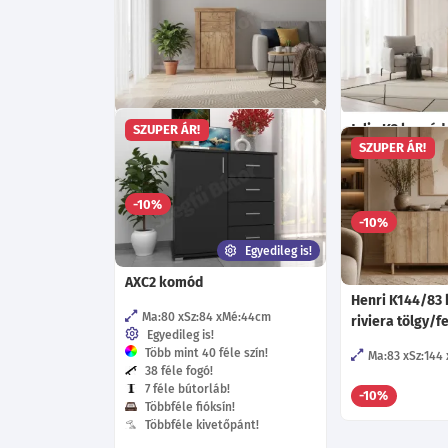
Tinaca 3 komód - Kraft arany
Julio K2 komód 
SZUPER ÁR!
SZUPER ÁR!
Ma:127
Sz:82
Mé:42
cm
Ma:83.7
Sz:10
Választható le
102 695
-10%
Ft
-10%
Egyedileg is!
AXC2 komód
Henri K144/83
Ma:80
Sz:84
Mé:44
cm
riviera tölgy/
Egyedileg is!
Több mint 40 féle szín!
Ma:83
Sz:144
38 féle fogó!
7 féle bútorláb!
-10%
Többféle fióksín!
Többféle kivetőpánt!