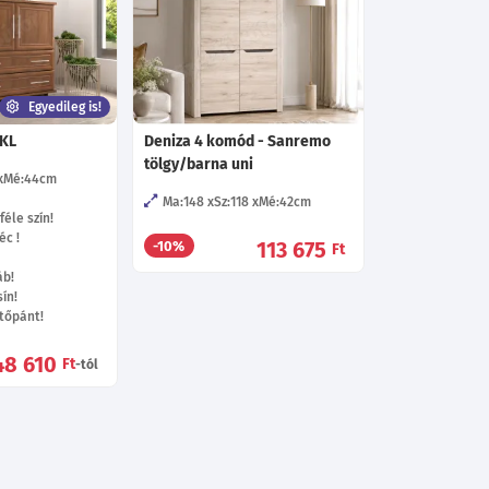
Egyedileg is!
 KL
Deniza 4 komód - Sanremo
tölgy/barna uni
Mé:44
cm
Ma:148
Sz:118
Mé:42
cm
éle szín!
éc !
113 675
-10%
Ft
áb!
ín!
tőpánt!
48 610
Ft
-tól