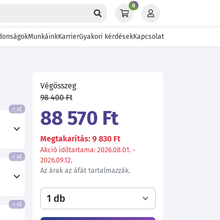
0
donságok
Munkáink
Karrier
Gyakori kérdések
Kapcsolat
Végösszeg
98 400 Ft
+ 41
88 570 Ft
Megtakarítás: 9 830 Ft
Akció időtartama: 2026.08.01. -
+ 41
2026.09.12.
Az árak az áfát tartalmazzák.
+ 41