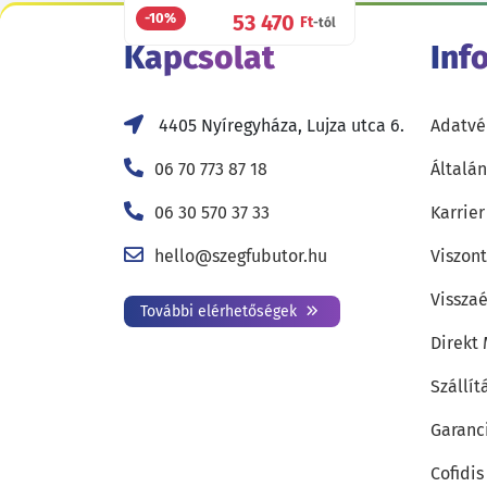
53 470
-10%
Ft
-tól
Kapcsolat
Inf
4405 Nyíregyháza, Lujza utca 6.
Adatvé
06 70 773 87 18
Általán
06 30 570 37 33
Karrier
hello@szegfubutor.hu
Viszon
Visszaé
További elérhetőségek
Direkt
Szállít
Garanc
Cofidis