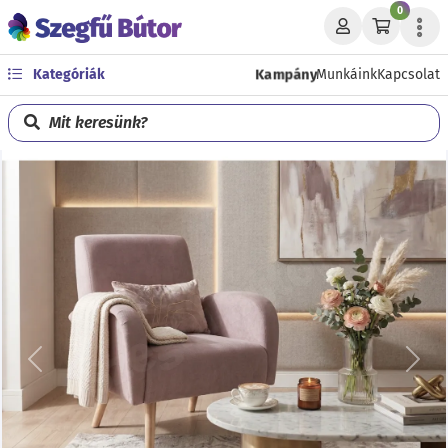
0
Kampány
Kategóriák
Munkáink
Kapcsolat
Mit keresünk?
Előző
Köve