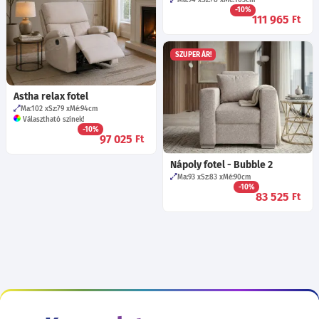
Ma:94
Sz:78
Mé:103
cm
-10%
111 965
Ft
SZUPER ÁR!
Astha relax fotel
Ma:102
Sz:79
Mé:94
cm
Választható színek!
-10%
97 025
Ft
Nápoly fotel - Bubble 2
Ma:93
Sz:83
Mé:90
cm
-10%
83 525
Ft