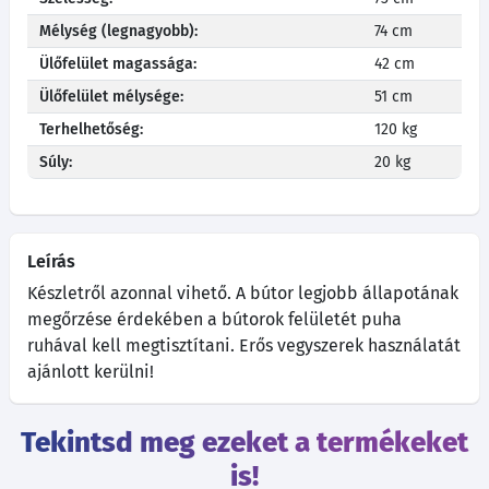
Mélység (legnagyobb):
74 cm
Ülőfelület magassága:
42 cm
Ülőfelület mélysége:
51 cm
Terhelhetőség:
120 kg
Súly:
20 kg
Leírás
Készletről azonnal vihető. A bútor legjobb állapotának
megőrzése érdekében a bútorok felületét puha
ruhával kell megtisztítani. Erős vegyszerek használatát
ajánlott kerülni!
Tekintsd meg ezeket a termékeket
is!