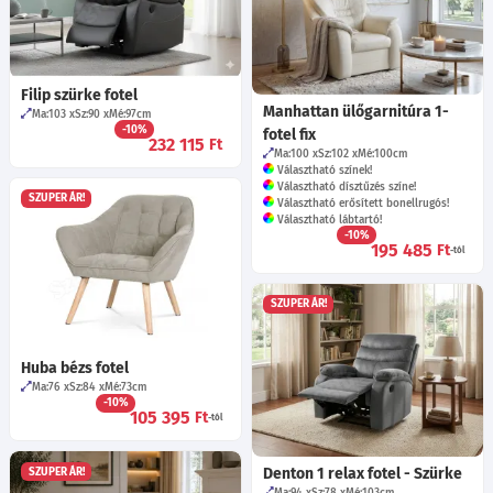
Filip szürke fotel
Manhattan ülőgarnitúra 1-
Ma:103
Sz:90
Mé:97
cm
-10%
fotel fix
232 115
Ft
Ma:100
Sz:102
Mé:100
cm
Választható színek!
Választható dísztűzés színe!
SZUPER ÁR!
Választható erősített bonellrugós!
Választható lábtartó!
-10%
195 485
Ft
-tól
SZUPER ÁR!
Huba bézs fotel
Ma:76
Sz:84
Mé:73
cm
-10%
105 395
Ft
-tól
Denton 1 relax fotel - Szürke
SZUPER ÁR!