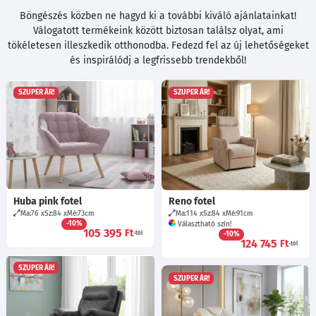
Böngészés közben ne hagyd ki a további kiváló ajánlatainkat!
Válogatott termékeink között biztosan találsz olyat, ami
tökéletesen illeszkedik otthonodba. Fedezd fel az új lehetőségeket
és inspirálódj a legfrissebb trendekből!
SZUPER ÁR!
SZUPER ÁR!
Huba pink fotel
Reno fotel
Ma:76
Sz:84
Mé:73
cm
Ma:114
Sz:84
Mé:91
cm
-10%
Választható szín!
105 395
Ft
-tól
-10%
124 745
Ft
-tól
SZUPER ÁR!
SZUPER ÁR!