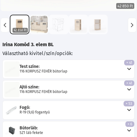
42 850 Ft
42 850 Ft
Irina Komód 3. elem BL
Választható kivitel/szín/opciók:
+ 41
Test színe:
116 KORPUSZ FEHÉR bútorlap
+ 41
Ajtó színe:
116 KORPUSZ FEHÉR bútorlap
+ 53
Fogó:
R-19 (9,6) fogantyú
+ 6
Bútorláb:
SZ1 láb fekete