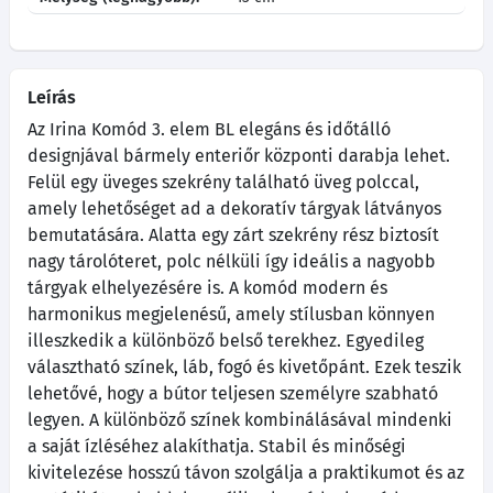
Leírás
Az Irina Komód 3. elem BL elegáns és időtálló
designjával bármely enteriőr központi darabja lehet.
Felül egy üveges szekrény található üveg polccal,
amely lehetőséget ad a dekoratív tárgyak látványos
bemutatására. Alatta egy zárt szekrény rész biztosít
nagy tárolóteret, polc nélküli így ideális a nagyobb
tárgyak elhelyezésére is. A komód modern és
harmonikus megjelenésű, amely stílusban könnyen
illeszkedik a különböző belső terekhez. Egyedileg
választható színek, láb, fogó és kivetőpánt. Ezek teszik
lehetővé, hogy a bútor teljesen személyre szabható
legyen. A különböző színek kombinálásával mindenki
a saját ízléséhez alakíthatja. Stabil és minőségi
kivitelezése hosszú távon szolgálja a praktikumot és az