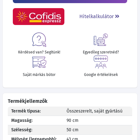
Hitelkalkulátor
Kérdésed van? Segítünk!
Egyedileg szeretnéd?
Saját márkás bútor
Google értékelések
Termékjellemzők
Termék típusa:
Összeszerelt, saját gyártású
Magasság:
90 cm
Szélesség:
50 cm
Mélység (legnagyobb):
43 cm