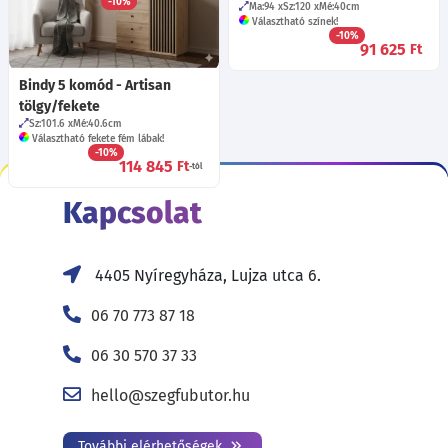
-10%
Ma:94
Sz:120
Mé:40
cm
165 875
Ft
Választható színek!
-10%
91 625
Ft
Bindy 5 komód - Artisan
tölgy/fekete
Sz:101.6
Mé:40.6
cm
Választható fekete fém lábak!
-10%
114 845
Ft
-tól
Kapcsolat
4405 Nyíregyháza, Lujza utca 6.
06 70 773 87 18
06 30 570 37 33
hello@szegfubutor.hu
További elérhetőségek