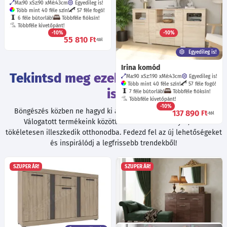
Ma:90
Sz:90
Mé:43
cm
Egyedileg is!
Ma:90
Sz:50
Mé:43
cm
Egyedileg is!
Több mint 40 féle szín!
57 féle fogó!
Több mint 40 féle szín!
57 féle fogó!
6 féle bútorláb!
Többféle fióksín!
6 féle bútorláb!
Többféle kivetőpánt!
Többféle kivetőpánt!
-10%
-10%
55 810
39 520
Ft
Ft
-tól
-tól
Egyedileg is!
Irina komód
Tekintsd meg ezeket a termékeket
Ma:90
Sz:190
Mé:43
cm
Egyedileg is!
Több mint 40 féle szín!
57 féle fogó!
is!
7 féle bútorláb!
Többféle fióksín!
Többféle kivetőpánt!
-10%
Böngészés közben ne hagyd ki a további kiváló ajánlatainkat!
137 890
Ft
-tól
Válogatott termékeink között biztosan találsz olyat, ami
tökéletesen illeszkedik otthonodba. Fedezd fel az új lehetőségeket
és inspirálódj a legfrissebb trendekből!
SZUPER ÁR!
SZUPER ÁR!