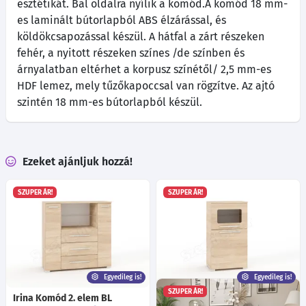
esztétikát. Bal oldalra nyílik a komód.A komód 18 mm-
es laminált bútorlapból ABS élzárással, és
köldökcsapozással készül. A hátfal a zárt részeken
fehér, a nyitott részeken színes /de színben és
árnyalatban eltérhet a korpusz színétől/ 2,5 mm-es
HDF lemez, mely tűzőkapoccsal van rögzítve. Az ajtó
szintén 18 mm-es bútorlapból készül.
Ezeket ajánljuk hozzá!
SZUPER ÁR!
SZUPER ÁR!
Egyedileg is!
Egyedileg is!
SZUPER ÁR!
Irina Komód 2. elem BL
Irina Komód 1. elem BL