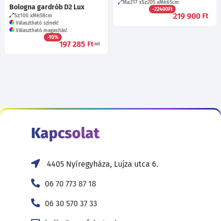
Ma:217
Sz:205
Mé:65
cm
Bologna gardrób D2 Lux
-22400Ft
219 900
Ft
Sz:100
Mé:58
cm
Választható színek!
Választható magasítás!
-10%
197 285
Ft
-tól
Kapcsolat
4405 Nyíregyháza, Lujza utca 6.
06 70 773 87 18
06 30 570 37 33