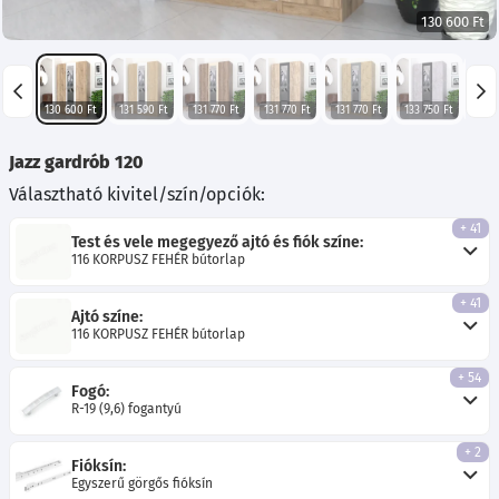
130 600 Ft
130 600 Ft
131 590 Ft
131 770 Ft
131 770 Ft
131 770 Ft
133 750 Ft
127 0
Jazz gardrób 120
Választható kivitel/szín/opciók:
+ 41
Test és vele megegyező ajtó és fiók színe:
116 KORPUSZ FEHÉR bútorlap
+ 41
Ajtó színe:
116 KORPUSZ FEHÉR bútorlap
+ 54
Fogó:
R-19 (9,6) fogantyú
+ 2
Fióksín:
Egyszerű görgős fióksín