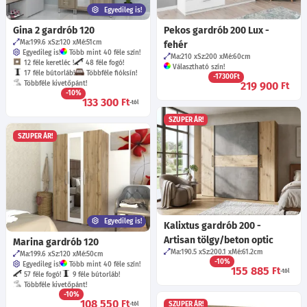
Egyedileg is!
Gina 2 gardrób 120
Pekos gardrób 200 Lux -
Ma:199.6
Sz:120
Mé:51
cm
fehér
Egyedileg is!
Több mint 40 féle szín!
Ma:210
Sz:200
Mé:60
cm
12 féle keretléc !
48 féle fogó!
Választható szín!
17 féle bútorláb!
Többféle fióksín!
-17300Ft
Többféle kivetőpánt!
219 900
Ft
-10%
133 300
Ft
-tól
SZUPER ÁR!
SZUPER ÁR!
Egyedileg is!
Kalixtus gardrób 200 -
Artisan tölgy/beton optic
Marina gardrób 120
Ma:190.5
Sz:200.1
Mé:61.2
cm
Ma:199.6
Sz:120
Mé:50
cm
-10%
Egyedileg is!
Több mint 40 féle szín!
155 885
Ft
-tól
57 féle fogó!
9 féle bútorláb!
Többféle kivetőpánt!
-10%
108 550
Ft
SZUPER ÁR!
-tól