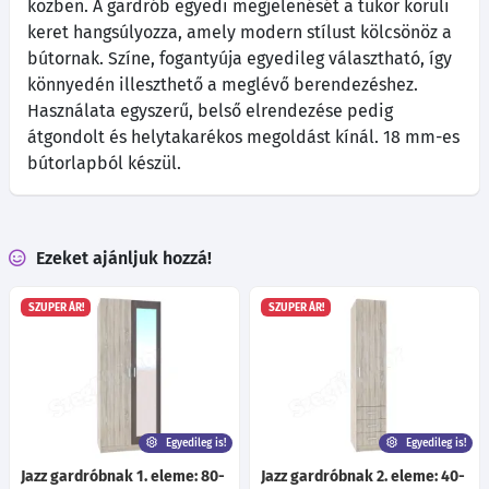
közben. A gardrób egyedi megjelenését a tükör körüli
keret hangsúlyozza, amely modern stílust kölcsönöz a
bútornak. Színe, fogantyúja egyedileg választható, így
könnyedén illeszthető a meglévő berendezéshez.
Használata egyszerű, belső elrendezése pedig
átgondolt és helytakarékos megoldást kínál. 18 mm-es
bútorlapból készül.
Ezeket ajánljuk hozzá!
SZUPER ÁR!
SZUPER ÁR!
Egyedileg is!
Egyedileg is!
Jazz gardróbnak 1. eleme: 80-
Jazz gardróbnak 2. eleme: 40-