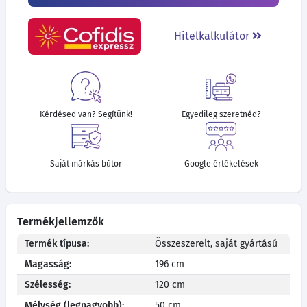
Hitelkalkulátor
Kérdésed van? Segítünk!
Egyedileg szeretnéd?
Saját márkás bútor
Google értékelések
Termékjellemzők
Termék típusa:
Összeszerelt, saját gyártású
Magasság:
196 cm
Szélesség:
120 cm
Mélység (legnagyobb):
50 cm