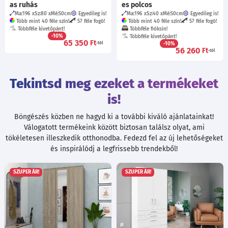
as ruhás
es polcos
Ma:196
Sz:80
Mé:50
cm
Egyedileg is!
Ma:196
Sz:40
Mé:50
cm
Egyedileg is!
Több mint 40 féle szín!
57 féle fogó!
Több mint 40 féle szín!
57 féle fogó!
Többféle kivetőpánt!
Többféle fióksín!
-10%
Többféle kivetőpánt!
65 350
Ft
-tól
-10%
56 260
Ft
-tól
Tekintsd meg ezeket a termékeket
is!
Böngészés közben ne hagyd ki a további kiváló ajánlatainkat!
Válogatott termékeink között biztosan találsz olyat, ami
tökéletesen illeszkedik otthonodba. Fedezd fel az új lehetőségeket
és inspirálódj a legfrissebb trendekből!
SZUPER ÁR!
SZUPER ÁR!