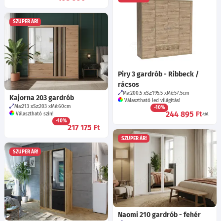
SZUPER ÁR!
Piry 3 gardrób - Ribbeck /
rácsos
Ma:200.5
Sz:195.5
Mé:57.5
cm
Kajorna 203 gardrób
Választható led világítás!
Ma:213
Sz:203
Mé:60
cm
-10%
244 895
Ft
Választható szín!
-tól
-10%
217 175
Ft
SZUPER ÁR!
SZUPER ÁR!
Naomi 210 gardrób - fehér