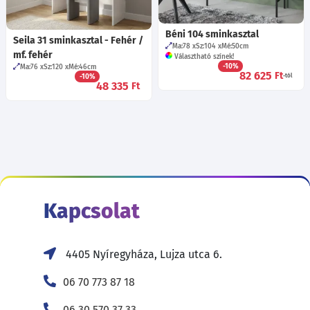
Béni 104 sminkasztal
Seila 31 sminkasztal - Fehér /
Ma:78
Sz:104
Mé:50
cm
mf. fehér
Választható színek!
-10%
Ma:76
Sz:120
Mé:46
cm
82 625
Ft
-10%
-tól
48 335
Ft
Kapcsolat
4405 Nyíregyháza, Lujza utca 6.
06 70 773 87 18
06 30 570 37 33