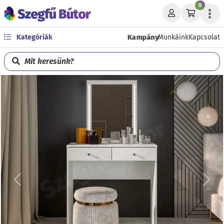
0
Kampány
Kategóriák
Munkáink
Kapcsolat
Mit keresünk?
Előző
Köve