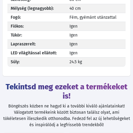
Mélység (legnagyobb):
40 cm
Fogó:
Fém, gyémánt utánzattal
Fiókos:
Igen
Tükör:
Igen
Lapraszerelt:
Igen
LED világítással ellátott:
Igen
Súly:
24.5 kg
Tekintsd meg ezeket a termékeket
is!
Böngészés közben ne hagyd ki a további kiváló ajánlatainkat!
Válogatott termékeink között biztosan találsz olyat, ami
tökéletesen illeszkedik otthonodba. Fedezd fel az új lehetőségeket
és inspirálódj a legfrissebb trendekből!