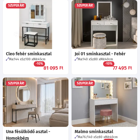
SZUPER ÁR!
SZUPER ÁR!
Cleo fehér sminkasztal
Joi 01 sminkasztal - Fehér
Ma:144
Sz:100
Mé:45
cm
Ma:140
Sz:80
Mé:40
cm
-10%
-10%
81 095
77 495
Ft
Ft
SZUPER ÁR!
SZUPER ÁR!
Una fésülködő asztal -
Malmo sminkasztal
Ma:76/140
Sz:80
Mé:40
cm
Homokbézs