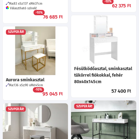
-10%
Ma:83
Sz:137
Mé:37
cm
62 375
Ft
Választható színek!
-10%
76 685
Ft
SZUPER ÁR!
Fésülködőasztal, sminkasztal
tükörrel fiókokkal, fehér
Aurora sminkasztal
80x40x145cm
Ma:136
Sz:90
Mé:45
cm
-10%
57 400
Ft
95 045
Ft
SZUPER ÁR!
SZUPER ÁR!